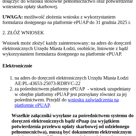
dołączyć do wniosku stosowne pełnomocnictwo oraz potwierdzenie
wniesienia opłaty skarbowej.
UWAGA:
możliwość złożenia wniosku z wykorzystaniem
formularza dostępnego na platformie ePUAP do 31 grudnia 2025 r.
2. ZŁÓŻ WNIOSEK
Wniosek może złożyć każdy zainteresowany: na adres do doręczeń
elektronicznych Urzędu Miasta Łodzi, osobiście, listownie z bądź
wykorzystaniem formularza dostępnego na platformie ePUAP.
Elektronicznie
na adres do doręczeń elektronicznych Urzędu Miasta Łodzi
AE:PL-43653-25073-RDRVC-22
za pośrednictwem platformy ePUAP - wniosek uzupełniany
w obrębie platformy ePUAP jest przesyłany również za jej
pośrednictwem. Przejdź do
wniosku zaświadczenia na
platformie ePUAP
.
Wszelkie załączniki wysyłane za pośrednictwem systemu do
doręczeń elektronicznych bądź ePuap (za wyjątkiem
potwierdzenia przelewu opłaty skarbowej od udzielonego
pełnomocnictwa), muszą być dokumentem elektronicznym