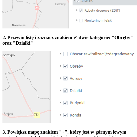
2. Przewiń listę i zaznacz znakiem ✓ dwie kategorie: "Obręby"
oraz "Działki"
3. Powiększ mapę znakiem "+", który jest w górnym lewym