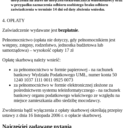
doręczenia na adres do doręczeń elektronicznych wnioskodawcy oraz
w przypadku zaznaczenia odbioru osobistego braku odbioru
zaświadczenia w terminie 14 dni od daty złożenia wniosku.
4. OPŁATY
Zaświadczenie wydawane jest
bezpłatnie
.
Pełnomocnictwo (opłata nie dotyczy, gdy pełnomocnikiem jest
wstępny, zstępny, rodzeństwo, jednostka budżetowa lub
samorządowa) – wysokość opłaty 17 zł
Opłatę skarbową należy wnieść:
za pełnomocnictwo w formie papierowej - na rachunek
bankowy Wydziału Podatkowego UMŁ, numer konta 50
1240 1037 1111 0011 0925 0073
za pełnomocnictwo w formie elektronicznej złożone za
pośrednictwem systemu teleinformatycznego - na rachunek
bankowy organu podatkowego właściwego ze względu na
miejsce zamieszkania albo siedzibę mocodawcy.
Zwolnienia bądź wyłączenia z opłaty skarbowej określają przepisy
ustawy z dnia 16 listopada 2006 r. o opłacie skarbowej.
Najczęściej zadawane pytania