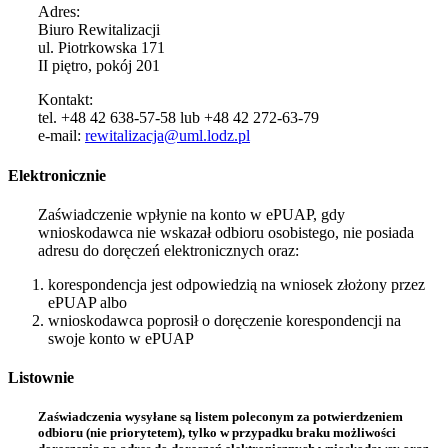
Adres:
Biuro Rewitalizacji
ul. Piotrkowska 171
II piętro, pokój 201
Kontakt:
tel. +48 42 638-57-58 lub +48 42 272-63-79
e-mail:
rewitalizacja@uml.lodz.pl
Elektronicznie
Zaświadczenie wpłynie na konto w ePUAP, gdy
wnioskodawca nie wskazał odbioru osobistego, nie posiada
adresu do doręczeń elektronicznych oraz:
korespondencja jest odpowiedzią na wniosek złożony przez
ePUAP albo
wnioskodawca poprosił o doręczenie korespondencji na
swoje konto w ePUAP
Listownie
Zaświadczenia wysyłane są listem poleconym za potwierdzeniem
odbioru (nie priorytetem), tylko w przypadku braku możliwości