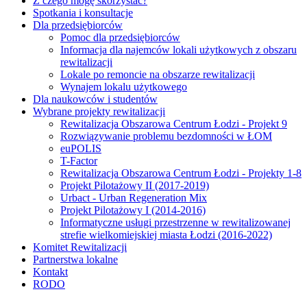
Z czego mogę skorzystać?
Spotkania i konsultacje
Dla przedsiębiorców
Pomoc dla przedsiębiorców
Informacja dla najemców lokali użytkowych z obszaru
rewitalizacji
Lokale po remoncie na obszarze rewitalizacji
Wynajem lokalu użytkowego
Dla naukowców i studentów
Wybrane projekty rewitalizacji
Rewitalizacja Obszarowa Centrum Łodzi - Projekt 9
Rozwiązywanie problemu bezdomności w ŁOM
euPOLIS
T-Factor
Rewitalizacja Obszarowa Centrum Łodzi - Projekty 1-8
Projekt Pilotażowy II (2017-2019)
Urbact - Urban Regeneration Mix
Projekt Pilotażowy I (2014-2016)
Informatyczne usługi przestrzenne w rewitalizowanej
strefie wielkomiejskiej miasta Łodzi (2016-2022)
Komitet Rewitalizacji
Partnerstwa lokalne
Kontakt
RODO