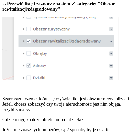
2. Przewiń listę i zaznacz znakiem ✓ kategorię: "Obszar
rewitalizacji/zdegradowany"
Szare zaznaczenie, które się wyświetliło, jest obszarem rewitalizacji.
Jeżeli chcesz zobaczyć czy twoja nieruchomość jest nim objęta,
przybliż mapę.
Gdzie mogę znaleźć obręb i numer działki?
Jeżeli nie znasz tych numerów, są 2 sposoby by je ustalić: