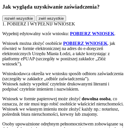
Jak wygląda uzyskiwanie zaświadczenia?
rozwiń wszystkie
zwiń wszystkie
1. POBIERZ I WYPEŁNIJ WNIOSEK
Wypełnij edytowalny wzór wniosku:
POBIERZ WNIOSEK
.
Wniosek można złożyć osobiście
POBIERZ WNIOSEK
, jak
również w formie elektronicznej na adres do e-doręczeń
elektronicznych Urzędu Miasta Łodzi, a także korzystając z
platformy ePUAP (szczegóły w poniższej zakładce „Złóż
wniosek”).
Wnioskodawca określa we wniosku sposób odbioru zaświadczenia
(szczegóły w zakładce „odbiór zaświadczenia”).
Wniosek należy wypełnić czytelnie drukowanymi literami i
podpisać czytelnie imieniem i nazwiskiem.
Wniosek w formie papierowej może złożyć
dowolna osoba
, co
oznacza, że nie musi tego robić osobiście właściciel nieruchomości.
Wniosek we własnym imieniu może złożyć każdy np.: notariusz,
pośrednik biura nieruchomości, krewny lub znajomy.
Osoby upoważnione odrębnym pełnomocnictwem zobowiązane są