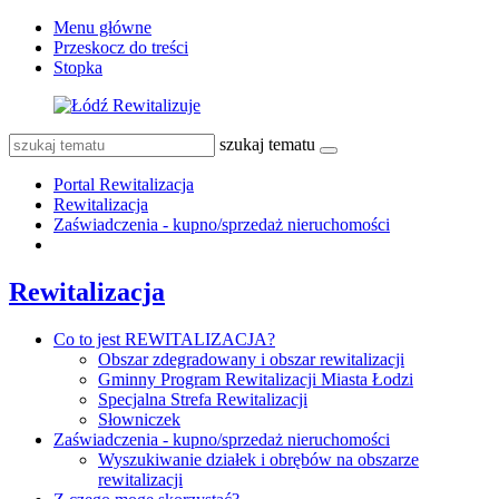
Menu główne
Przeskocz do treści
Stopka
szukaj tematu
Portal Rewitalizacja
Rewitalizacja
Zaświadczenia - kupno/sprzedaż nieruchomości
Rewitalizacja
Co to jest REWITALIZACJA?
Obszar zdegradowany i obszar rewitalizacji
Gminny Program Rewitalizacji Miasta Łodzi
Specjalna Strefa Rewitalizacji
Słowniczek
Zaświadczenia - kupno/sprzedaż nieruchomości
Wyszukiwanie działek i obrębów na obszarze
rewitalizacji