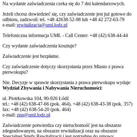
Na wydanie zaświadczenia czeka się do 7 dni kalendarzowych.
Jeżeli chcesz dowiedzieć się, czy zaświadczenie jest już gotowe do
odbioru, zadzwoń: tel. +48 42638-52-98 lub +48 42 272-63-79
e-mail:
rewitalizacja@uml.lodz.pl
Telefoniczna informacja UMŁ - Call Center: +48 (42) 638-44-44
Czy wydanie zaświadczenia kosztuje?
Zaświadczenie jest bezpłatne.
Czy zaświadczenie dotyczy skorzystania przez Miasto z prawa
pierwokupu?
Nie. Decyzje w sprawie skorzystania z prawa pierwokupu wydaje
Wydział Zbywania i Nabywania Nieruchomości
:
ul. Piotrkowska 104, 90-926 Łódź
tel.: +48 (42) 638-47-66 (pok. 464), +48 (42) 638-43-38 (pok. 357)
fax: +48 (42) 638-54-20 (pok. 464)
e-mail:
znn@uml.lodz.pl
Zaświadczenie potwierdza czy nieruchomość jest na obszarze
zdegradowanym, na obszarze rewitalizacji oraz na obszarze
Specjalnej Strefy Rewitalizacji i jest potrzebne do umowy