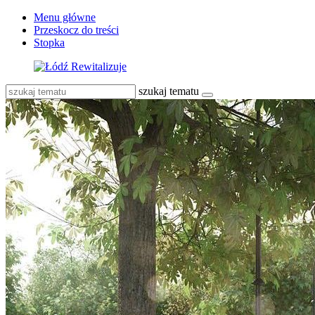
Menu główne
Przeskocz do treści
Stopka
szukaj tematu