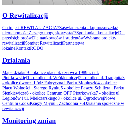
O Rewitalizacji
Co to jest REWITALIZACJA?
Zaświadczenia - kupno/sprzedaż
nieruchomości
Z czego mogę skorzystać?
Spotkania i konsultacje
Dla
przedsiębiorców
Dla naukowców i studentów
Wybrane projekty
rewitalizacji
Komitet Rewitalizacji
Partnerstwa
lokalne
Kontakt
RODO
Działania
Mapa działań
9 - okolice placu 4. czerwca 1989 r. i ul.
Piotrkowskiej
1 - okolice ul. Włókienniczej
2 - okolice ul. Traugutta
3
- okolice dworca Łódź Fabryczna i Parku Moniuszki
4 - okolice
Placu Wolności i Starego Rynku
5 - okolice Pasażu Schillera i Parku
Sienkiewicza
6 - okolice Centrum OFF Piotrkowska
7 - okolice ul.
Legionów i ul. Mielczarskiego
8 - okolice ul. Ogrodowej
Nowe
Centrum Łodzi
Księży Młyn
ul. Zachodnia 76
Działania społeczne w
rewitalizacji
Monitoring zmian