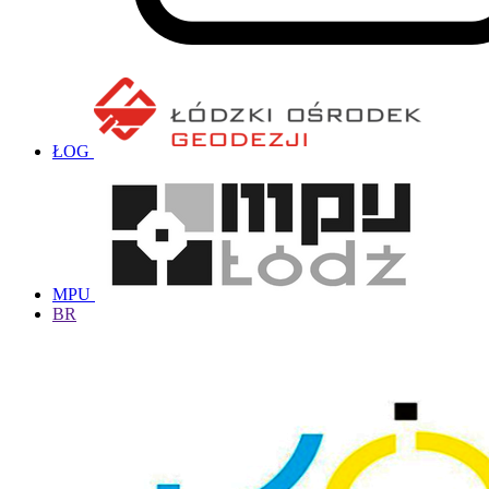
ŁOG
MPU
BR