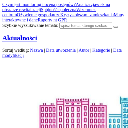
Czym jest monitoring i ocena postępów?
Analiza zjawisk na
obszarze rewitalizacji
Spójność społeczna
Wizerunek
centrum
Ożywienie gospodarcze
Kryzys obszaru zamieszkania
Mapy
interaktywne i dane
Raporty nt GPR
Szybkie wyszukiwanie tematu:
Aktualności
Sortuj według:
Nazwa
|
Data utworzenia
|
Autor
|
Kategorie
|
Data
modyfikacji