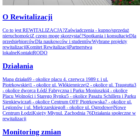
O Rewitalizacji
Co to jest REWITALIZACJA?
Zaświadczenia - kupno/sprzedaż
nieruchomości
Z czego mogę skorzystać?
Spotkania i konsultacje
Dla
przedsiębiorców
Dla naukowców i studentów
Wybrane projekty
rewitalizacji
Komitet Rewitalizacji
Partnerstwa
lokalne
Kontakt
RODO
Działania
Mapa działań
9 - okolice placu 4. czerwca 1989 r. i ul.
Piotrkowskiej
1 - okolice ul. Włókienniczej
2 - okolice ul. Traugutta
3
- okolice dworca Łódź Fabryczna i Parku Moniuszki
4 - okolice
Placu Wolności i Starego Rynku
5 - okolice Pasażu Schillera i Parku
Sienkiewicza
6 - okolice Centrum OFF Piotrkowska
7 - okolice ul.
Legionów i ul. Mielczarskiego
8 - okolice ul. Ogrodowej
Nowe
Centrum Łodzi
Księży Młyn
ul. Zachodnia 76
Działania społeczne w
rewitalizacji
Monitoring zmian