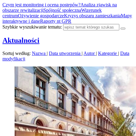
Czym jest monitoring i ocena postępów?
Analiza zjawisk na
obszarze rewitalizacji
Spójność społeczna
Wizerunek
centrum
Ożywienie gospodarcze
Kryzys obszaru zamieszkania
Mapy
interaktywne i dane
Raporty nt GPR
Szybkie wyszukiwanie tematu:
Aktualności
Sortuj według:
Nazwa
|
Data utworzenia
|
Autor
|
Kategorie
|
Data
modyfikacji