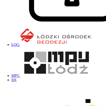
ŁOG
MPU
BR