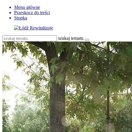
Menu główne
Przeskocz do treści
Stopka
szukaj tematu