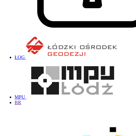
ŁOG
MPU
BR