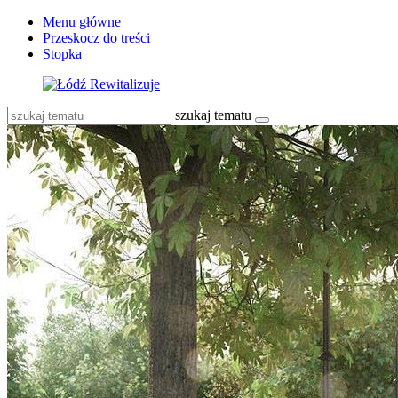
Menu główne
Przeskocz do treści
Stopka
szukaj tematu