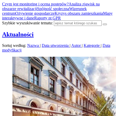
Czym jest monitoring i ocena postępów?
Analiza zjawisk na
obszarze rewitalizacji
Spójność społeczna
Wizerunek
centrum
Ożywienie gospodarcze
Kryzys obszaru zamieszkania
Mapy
interaktywne i dane
Raporty nt GPR
Szybkie wyszukiwanie tematu:
Aktualności
Sortuj według:
Nazwa
|
Data utworzenia
|
Autor
|
Kategorie
|
Data
modyfikacji