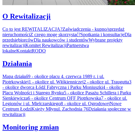
O Rewitalizacji
Co to jest REWITALIZACJA?
Zaświadczenia - kupno/sprzedaż
nieruchomości
Z czego mogę skorzystać?
Spotkania i konsultacje
Dla
przedsiębiorców
Dla naukowców i studentów
Wybrane projekty
rewitalizacji
Komitet Rewitalizacji
Partnerstwa
lokalne
Kontakt
RODO
Działania
Mapa działań
9 - okolice placu 4. czerwca 1989 r. i ul.
Piotrkowskiej
1 - okolice ul. Włókienniczej
2 - okolice ul. Traugutta
3
- okolice dworca Łódź Fabryczna i Parku Moniuszki
4 - okolice
Placu Wolności i Starego Rynku
5 - okolice Pasażu Schillera i Parku
Sienkiewicza
6 - okolice Centrum OFF Piotrkowska
7 - okolice ul.
Legionów i ul. Mielczarskiego
8 - okolice ul. Ogrodowej
Nowe
Centrum Łodzi
Księży Młyn
ul. Zachodnia 76
Działania społeczne w
rewitalizacji
Monitoring zmian