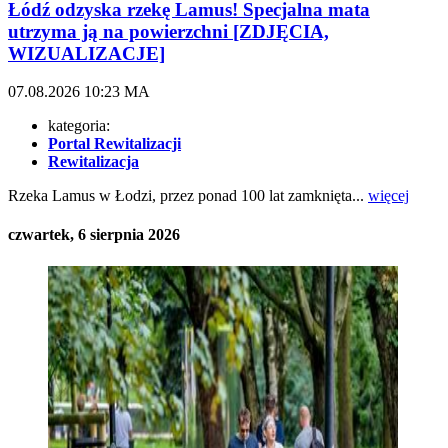
Łódź odzyska rzekę Lamus! Specjalna mata
utrzyma ją na powierzchni [ZDJĘCIA,
WIZUALIZACJE]
07.08.2026
10:23
MA
kategoria:
Portal Rewitalizacji
Rewitalizacja
Rzeka Lamus w Łodzi, przez ponad 100 lat zamknięta...
więcej
czwartek, 6 sierpnia 2026