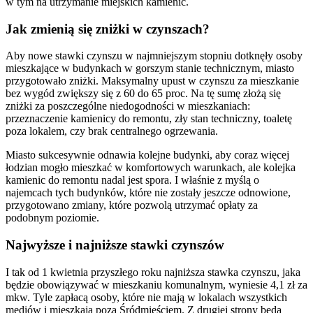
w tym na utrzymanie miejskich kamienic.
Jak zmienią się zniżki w czynszach?
Aby nowe stawki czynszu w najmniejszym stopniu dotknęły osoby
mieszkające w budynkach w gorszym stanie technicznym, miasto
przygotowało zniżki. Maksymalny upust w czynszu za mieszkanie
bez wygód zwiększy się z 60 do 65 proc. Na tę sumę złożą się
zniżki za poszczególne niedogodności w mieszkaniach:
przeznaczenie kamienicy do remontu, zły stan techniczny, toaletę
poza lokalem, czy brak centralnego ogrzewania.
Miasto sukcesywnie odnawia kolejne budynki, aby coraz więcej
łodzian mogło mieszkać w komfortowych warunkach, ale kolejka
kamienic do remontu nadal jest spora. I właśnie z myślą o
najemcach tych budynków, które nie zostały jeszcze odnowione,
przygotowano zmiany, które pozwolą utrzymać opłaty za
podobnym poziomie.
Najwyższe i najniższe stawki czynszów
I tak od 1 kwietnia przyszłego roku najniższa stawka czynszu, jaka
będzie obowiązywać w mieszkaniu komunalnym, wyniesie 4,1 zł za
mkw. Tyle zapłacą osoby, które nie mają w lokalach wszystkich
mediów i mieszkają poza Śródmieściem. Z drugiej strony będą