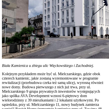
Biała Kamienica u zbiegu ulic Więckowskiego i Zachodniej.
Kolejnym przykładem może być ul. Mielczarskiego, gdzie obok
czterech kamienic, jakie zostaną wyremontowane w programie
rewitalizacji (przebudowa czeka też samą ulicę), wyrosną również
nowe domy. Budowa pierwszego z nich już trwa, przy ul.
Mielczarskiego 9
grupa prywatnych inwestorów występujących
jako spółka AVA Development wznosi 6-piętrowy dom
wielorodzinny z 39 mieszkaniami i 2 lokalami użytkowymi. Po
sąsiedzku, przy ul. Mielczarskiego 11, nowy budynek zamierza
wznieść Revisit Home (remontuje kamienicę przy ul. Tuwima 48,