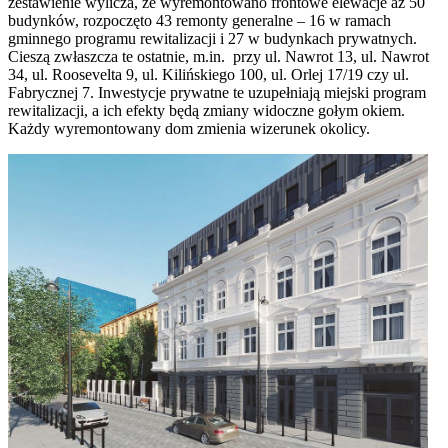
zestawienie wylicza, że
wyremontowano frontowe elewacje aż 50
budynków, rozpoczęto 43 remonty generalne – 16 w ramach
gminnego programu rewitalizacji i 27 w budynkach prywatnych.
Cieszą zwłaszcza te ostatnie, m.in. przy ul. Nawrot 13, ul. Nawrot
34, ul. Roosevelta 9, ul. Kilińskiego 100, ul. Orlej 17/19 czy ul.
Fabrycznej 7. Inwestycje prywatne te uzupełniają miejski program
rewitalizacji, a ich efekty będą zmiany widoczne gołym okiem.
Każdy wyremontowany dom zmienia wizerunek okolicy.