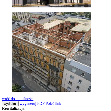
wróć do aktualności
wygeneruj PDF
Poleć link
wydrukuj
Rewitalizacja