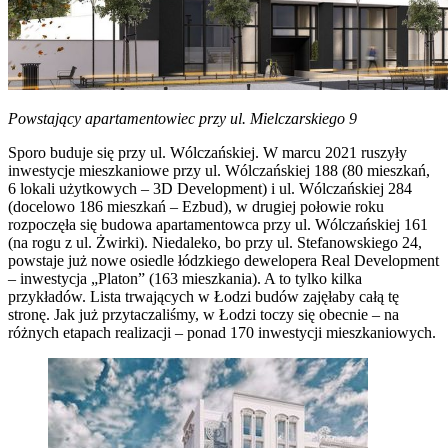
Powstający apartamentowiec przy ul. Mielczarskiego 9
Sporo buduje się przy ul. Wólczańskiej. W marcu 2021 ruszyły
inwestycje mieszkaniowe przy ul. Wólczańskiej 188 (80 mieszkań,
6 lokali użytkowych – 3D Development) i ul. Wólczańskiej 284
(docelowo 186 mieszkań – Ezbud), w drugiej połowie roku
rozpoczęła się budowa apartamentowca przy ul. Wólczańskiej 161
(na rogu z ul. Żwirki). Niedaleko, bo przy ul. Stefanowskiego 24,
powstaje już nowe osiedle łódzkiego dewelopera Real Development
– inwestycja „Platon” (163 mieszkania). A to tylko kilka
przykładów. Lista trwających w Łodzi budów zajęłaby całą tę
stronę. Jak już przytaczaliśmy, w Łodzi toczy się obecnie – na
różnych etapach realizacji – ponad 170 inwestycji mieszkaniowych.