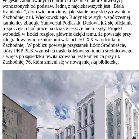
W gęsto zabudowanym centrum Łodzi nie brak też inwestycji
wznoszonych od podstaw. Jedną z najciekawszych jest „Biała
Kamienica”, dom wielorodzinny, jaki stanie przy skrzyżowaniu ul.
Zachodniej z ul. Więckowskiego. Budynek w stylu współczesnej
kamienicy zbuduje Yuniversal Podlaskit. Budowa już się oficjalnie
rozpoczęła, choć prace na działce jeszcze nie ruszyły. Projekt
wzbudził w Łodzi rozgłos, głównie dzięki temu, że powstaje przy
zdegradowanym rozbiórkami w latach 50. XX w. odcinku ul.
Zachodniej. W pobliżu powstaje przystanek Łódź Śródmieście,
który PKP PLK wznosi na trasie kolejowego tunelu średnicowego,
a wręcz po sąsiedzku rewitalizowana jest kamienica przy ul.
Zachodniej 76, która zmieni się w nową miejską bibliotekę.