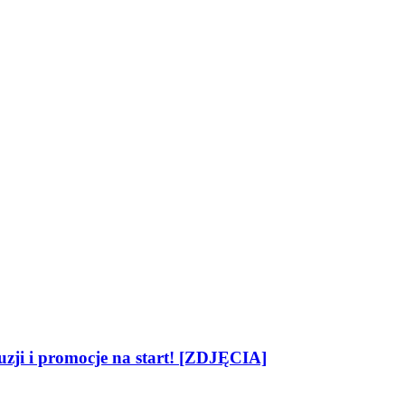
zji i promocje na start! [ZDJĘCIA]