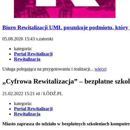
Biuro Rewitalizacji UMŁ poszukuje podmiotu, który p
05.08.2026
15:43
s.zatorski
kategoria:
Portal Rewitalizacji
Rewitalizacja
Usługa polegająca na przygotowaniu i realizacji...
więcej
„Cyfrowa Rewitalizacja” – bezpłatne szko
21.02.2022
15:21
rd / ŁÓDŹ.PL
kategoria:
Portal Rewitalizacji
Rewitalizacja
Miasto zaprasza do udziału w bezpłatnych szkoleniach kompute