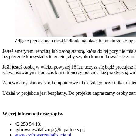
Zdjęcie przedstawia męskie dłonie na białej klawiaturze kompu
Jesteś emerytem, rencistą lub osobą starszą, która do tej pory nie mia
bezpiecznie korzystać z internetu, aby szybko komunikować się z ro
Jeśli jesteś osobą w wieku powyżej 18 lat, uczysz się bądź pracujesz
zaawansowanym. Podczas kursu trenerzy podzielą się praktyczną wie
Zapewniamy stanowisko komputerowe dla każdego uczestnika, materi
Udział w projekcie jest bezpłatny. Do projektu zapraszamy osoby zam
Więcej informacji oraz zapisy
42 250 54 13,
cyfrowarewitalizacja@hnpartners.pl
,
www.cyfrowarewitalizacja.pl