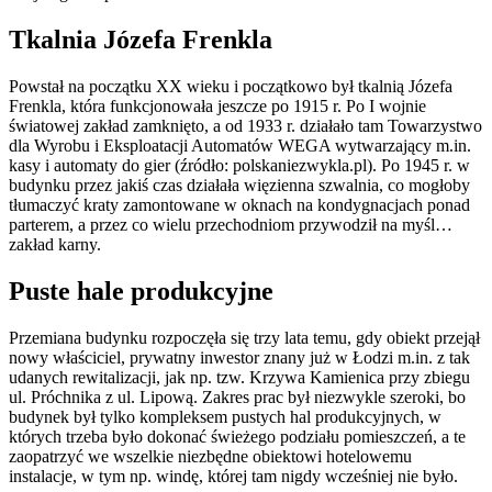
Tkalnia
Józefa Frenkla
Powstał na początku XX wieku i początkowo był tkalnią Józefa
Frenkla, która funkcjonowała jeszcze po 1915 r. Po I wojnie
światowej zakład zamknięto, a od 1933 r. działało tam Towarzystwo
dla Wyrobu i Eksploatacji Automatów WEGA wytwarzający m.in.
kasy i automaty do gier (źródło: polskaniezwykla.pl). Po 1945 r. w
budynku przez jakiś czas działała więzienna szwalnia, co mogłoby
tłumaczyć kraty zamontowane w oknach na kondygnacjach ponad
parterem, a przez co wielu przechodniom przywodził na myśl…
zakład karny.
Puste hale produkcyjne
Przemiana budynku rozpoczęła się trzy lata temu, gdy obiekt przejął
nowy właściciel, prywatny inwestor znany już w Łodzi m.in. z tak
udanych rewitalizacji, jak np. tzw. Krzywa Kamienica przy zbiegu
ul. Próchnika z ul. Lipową. Zakres prac był niezwykle szeroki, bo
budynek był tylko kompleksem pustych hal produkcyjnych, w
których trzeba było dokonać świeżego podziału pomieszczeń, a te
zaopatrzyć we wszelkie niezbędne obiektowi hotelowemu
instalacje, w tym np. windę, której tam nigdy wcześniej nie było.