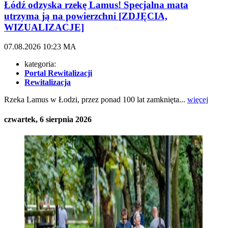
Łódź odzyska rzekę Lamus! Specjalna mata
utrzyma ją na powierzchni [ZDJĘCIA,
WIZUALIZACJE]
07.08.2026
10:23
MA
kategoria:
Portal Rewitalizacji
Rewitalizacja
Rzeka Lamus w Łodzi, przez ponad 100 lat zamknięta...
więcej
czwartek, 6 sierpnia 2026