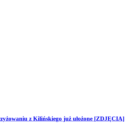
zyżowaniu z Kilińskiego już ułożone [ZDJĘCIA]