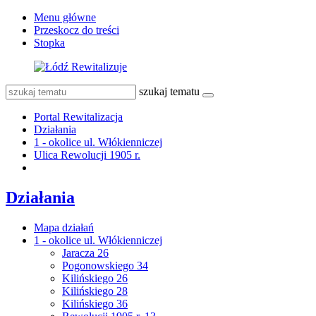
Menu główne
Przeskocz do treści
Stopka
szukaj tematu
Portal Rewitalizacja
Działania
1 - okolice ul. Włókienniczej
Ulica Rewolucji 1905 r.
Działania
Mapa działań
1 - okolice ul. Włókienniczej
Jaracza 26
Pogonowskiego 34
Kilińskiego 26
Kilińskiego 28
Kilińskiego 36