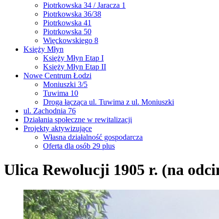
Piotrkowska 34 / Jaracza 1
Piotrkowska 36/38
Piotrkowska 41
Piotrkowska 50
Więckowskiego 8
Księży Młyn
Księży Młyn Etap I
Księży Młyn Etap II
Nowe Centrum Łodzi
Moniuszki 3/5
Tuwima 10
Droga łącząca ul. Tuwima z ul. Moniuszki
ul. Zachodnia 76
Działania społeczne w rewitalizacji
Projekty aktywizujące
Własna działalność gospodarcza
Oferta dla osób 29 plus
Ulica Rewolucji 1905 r. (na odc