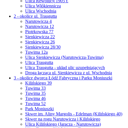
Ulica Rewolucji 1905 r.
Ulica Włókiennicza
Ulica Wschodnia
2 - okolice ul. Traugutta
Narutowicza 4
Narutowicza 12
Piotrkowska 77
Sienkiewicza 22
Sienkiewicza 26
Sienkiewicza 28/30
Tuwima 12a
Ulica Sienkiewicza (Narutowicza-Tuwima)
Ulica Traugutta
Ulica Traugutta - układ ulic uzupełniających
Droga łącząca ul. Sienkiewicza z ul. Wschodnią
3 - okolice dworca Łódź Fabryczna i Parku Moniuszki
Kilińskiego 39
Tuwima 33
Tuwima 35
Tuwima 46
Tuwima 52
Park Moniuszki
Skwer im. Aliny Margolis - Edelman (Kilińskiego 40)
Skwer na rogu Narutowicza i Kilińskiego
Ulica Kilińskiego (Jaracza - Narutowicza)