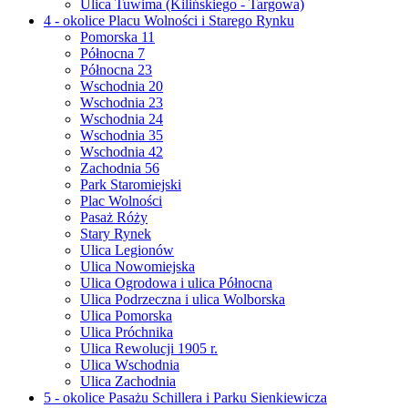
Ulica Tuwima (Kilińskiego - Targowa)
4 - okolice Placu Wolności i Starego Rynku
Pomorska 11
Północna 7
Północna 23
Wschodnia 20
Wschodnia 23
Wschodnia 24
Wschodnia 35
Wschodnia 42
Zachodnia 56
Park Staromiejski
Plac Wolności
Pasaż Róży
Stary Rynek
Ulica Legionów
Ulica Nowomiejska
Ulica Ogrodowa i ulica Północna
Ulica Podrzeczna i ulica Wolborska
Ulica Pomorska
Ulica Próchnika
Ulica Rewolucji 1905 r.
Ulica Wschodnia
Ulica Zachodnia
5 - okolice Pasażu Schillera i Parku Sienkiewicza