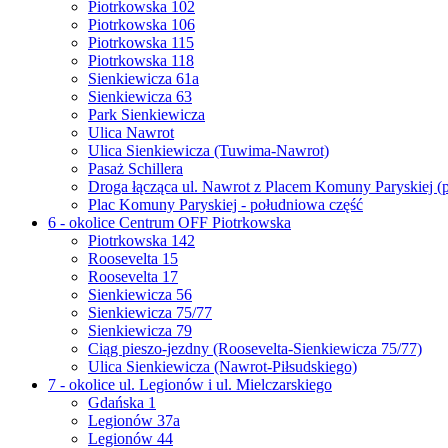
Piotrkowska 102
Piotrkowska 106
Piotrkowska 115
Piotrkowska 118
Sienkiewicza 61a
Sienkiewicza 63
Park Sienkiewicza
Ulica Nawrot
Ulica Sienkiewicza (Tuwima-Nawrot)
Pasaż Schillera
Droga łącząca ul. Nawrot z Placem Komuny Paryskiej (
Plac Komuny Paryskiej - południowa część
6 - okolice Centrum OFF Piotrkowska
Piotrkowska 142
Roosevelta 15
Roosevelta 17
Sienkiewicza 56
Sienkiewicza 75/77
Sienkiewicza 79
Ciąg pieszo-jezdny (Roosevelta-Sienkiewicza 75/77)
Ulica Sienkiewicza (Nawrot-Piłsudskiego)
7 - okolice ul. Legionów i ul. Mielczarskiego
Gdańska 1
Legionów 37a
Legionów 44