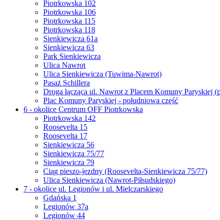
Piotrkowska 102
Piotrkowska 106
Piotrkowska 115
Piotrkowska 118
Sienkiewicza 61a
Sienkiewicza 63
Park Sienkiewicza
Ulica Nawrot
Ulica Sienkiewicza (Tuwima-Nawrot)
Pasaż Schillera
Droga łącząca ul. Nawrot z Placem Komuny Paryskiej (
Plac Komuny Paryskiej - południowa część
6 - okolice Centrum OFF Piotrkowska
Piotrkowska 142
Roosevelta 15
Roosevelta 17
Sienkiewicza 56
Sienkiewicza 75/77
Sienkiewicza 79
Ciąg pieszo-jezdny (Roosevelta-Sienkiewicza 75/77)
Ulica Sienkiewicza (Nawrot-Piłsudskiego)
7 - okolice ul. Legionów i ul. Mielczarskiego
Gdańska 1
Legionów 37a
Legionów 44