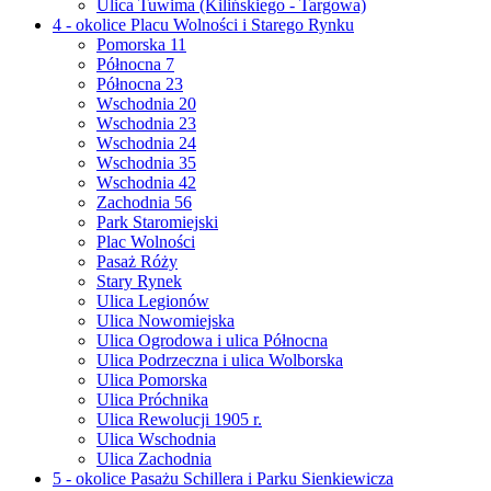
Ulica Tuwima (Kilińskiego - Targowa)
4 - okolice Placu Wolności i Starego Rynku
Pomorska 11
Północna 7
Północna 23
Wschodnia 20
Wschodnia 23
Wschodnia 24
Wschodnia 35
Wschodnia 42
Zachodnia 56
Park Staromiejski
Plac Wolności
Pasaż Róży
Stary Rynek
Ulica Legionów
Ulica Nowomiejska
Ulica Ogrodowa i ulica Północna
Ulica Podrzeczna i ulica Wolborska
Ulica Pomorska
Ulica Próchnika
Ulica Rewolucji 1905 r.
Ulica Wschodnia
Ulica Zachodnia
5 - okolice Pasażu Schillera i Parku Sienkiewicza