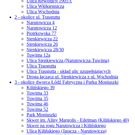
Ulica Rewolucji 1905 r.
Ulica Włókiennicza
Ulica Wschodnia
2 - okolice ul. Traugutta
Narutowicza 4
Narutowicza 12
Piotrkowska 77
Sienkiewicza 22
Sienkiewicza 26
Sienkiewicza 28/30
Tuwima 12a
Ulica Sienkiewicza (Narutowicza-Tuwima)
Ulica Traugutta
Ulica Traugutta - układ ulic uzupełniających
Droga łącząca ul. Sienkiewicza z ul. Wschodnią
3 - okolice dworca Łódź Fabryczna i Parku Moniuszki
Kilińskiego 39
Tuwima 33
Tuwima 35
Tuwima 46
Tuwima 52
Park Moniuszki
Skwer im. Aliny Margolis - Edelman (Kilińskiego 40)
Skwer na rogu Narutowicza i Kilińskiego
Ulica Kilińskiego (Jaracza - Narutowicza)