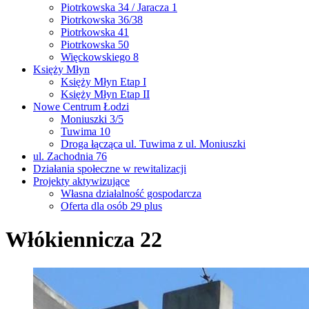
Piotrkowska 34 / Jaracza 1
Piotrkowska 36/38
Piotrkowska 41
Piotrkowska 50
Więckowskiego 8
Księży Młyn
Księży Młyn Etap I
Księży Młyn Etap II
Nowe Centrum Łodzi
Moniuszki 3/5
Tuwima 10
Droga łącząca ul. Tuwima z ul. Moniuszki
ul. Zachodnia 76
Działania społeczne w rewitalizacji
Projekty aktywizujące
Własna działalność gospodarcza
Oferta dla osób 29 plus
Włókiennicza 22