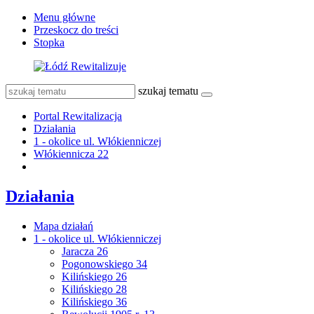
Menu główne
Przeskocz do treści
Stopka
szukaj tematu
Portal Rewitalizacja
Działania
1 - okolice ul. Włókienniczej
Włókiennicza 22
Działania
Mapa działań
1 - okolice ul. Włókienniczej
Jaracza 26
Pogonowskiego 34
Kilińskiego 26
Kilińskiego 28
Kilińskiego 36