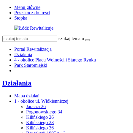
Menu główne
Przeskocz do treści
Stopka
szukaj tematu
Portal Rewitalizacja
Działania
4 - okolice Placu Wolności i Starego Rynku
Park Staromiejski
Działania
Mapa działań
1 - okolice ul. Włókienniczej
Jaracza 26
Pogonowskiego 34
Kilińskiego 26
Kilińskiego 28
Kilińskiego 36