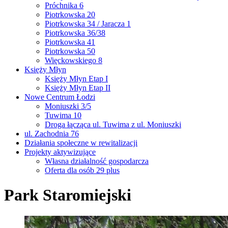
Próchnika 6
Piotrkowska 20
Piotrkowska 34 / Jaracza 1
Piotrkowska 36/38
Piotrkowska 41
Piotrkowska 50
Więckowskiego 8
Księży Młyn
Księży Młyn Etap I
Księży Młyn Etap II
Nowe Centrum Łodzi
Moniuszki 3/5
Tuwima 10
Droga łącząca ul. Tuwima z ul. Moniuszki
ul. Zachodnia 76
Działania społeczne w rewitalizacji
Projekty aktywizujące
Własna działalność gospodarcza
Oferta dla osób 29 plus
Park Staromiejski