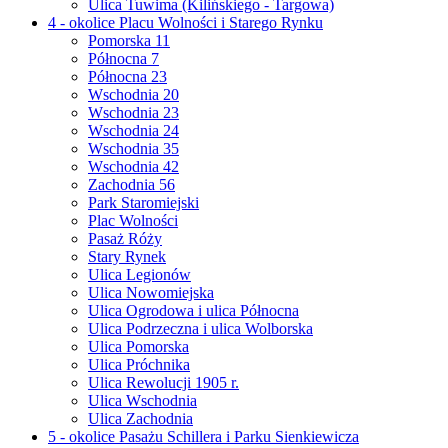
Ulica Tuwima (Kilińskiego - Targowa)
4 - okolice Placu Wolności i Starego Rynku
Pomorska 11
Północna 7
Północna 23
Wschodnia 20
Wschodnia 23
Wschodnia 24
Wschodnia 35
Wschodnia 42
Zachodnia 56
Park Staromiejski
Plac Wolności
Pasaż Róży
Stary Rynek
Ulica Legionów
Ulica Nowomiejska
Ulica Ogrodowa i ulica Północna
Ulica Podrzeczna i ulica Wolborska
Ulica Pomorska
Ulica Próchnika
Ulica Rewolucji 1905 r.
Ulica Wschodnia
Ulica Zachodnia
5 - okolice Pasażu Schillera i Parku Sienkiewicza