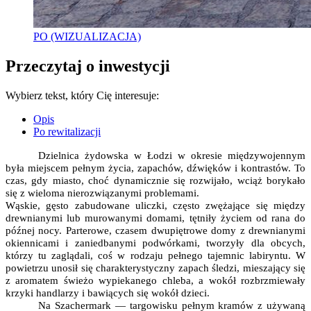
PO (WIZUALIZACJA)
Przeczytaj o inwestycji
Wybierz tekst, który Cię interesuje:
Opis
Po rewitalizacji
Dzielnica żydowska w Łodzi w okresie międzywojennym
była miejscem pełnym życia, zapachów, dźwięków i kontrastów. To
czas, gdy miasto, choć dynamicznie się rozwijało, wciąż borykało
się z wieloma nierozwiązanymi problemami.
Wąskie, gęsto zabudowane uliczki, często zwężające się między
drewnianymi lub murowanymi domami, tętniły życiem od rana do
późnej nocy. Parterowe, czasem dwupiętrowe domy z drewnianymi
okiennicami i zaniedbanymi podwórkami, tworzyły dla obcych,
którzy tu zaglądali, coś w rodzaju pełnego tajemnic labiryntu. W
powietrzu unosił się charakterystyczny zapach śledzi, mieszający się
z aromatem świeżo wypiekanego chleba, a wokół rozbrzmiewały
krzyki handlarzy i bawiących się wokół dzieci.
Na Szachermark — targowisku pełnym kramów z używaną