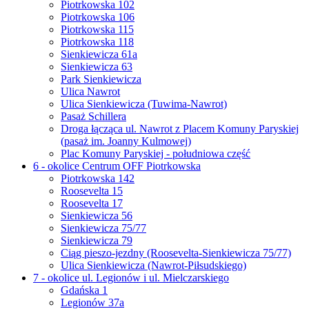
Piotrkowska 102
Piotrkowska 106
Piotrkowska 115
Piotrkowska 118
Sienkiewicza 61a
Sienkiewicza 63
Park Sienkiewicza
Ulica Nawrot
Ulica Sienkiewicza (Tuwima-Nawrot)
Pasaż Schillera
Droga łącząca ul. Nawrot z Placem Komuny Paryskiej
(pasaż im. Joanny Kulmowej)
Plac Komuny Paryskiej - południowa część
6 - okolice Centrum OFF Piotrkowska
Piotrkowska 142
Roosevelta 15
Roosevelta 17
Sienkiewicza 56
Sienkiewicza 75/77
Sienkiewicza 79
Ciąg pieszo-jezdny (Roosevelta-Sienkiewicza 75/77)
Ulica Sienkiewicza (Nawrot-Piłsudskiego)
7 - okolice ul. Legionów i ul. Mielczarskiego
Gdańska 1
Legionów 37a