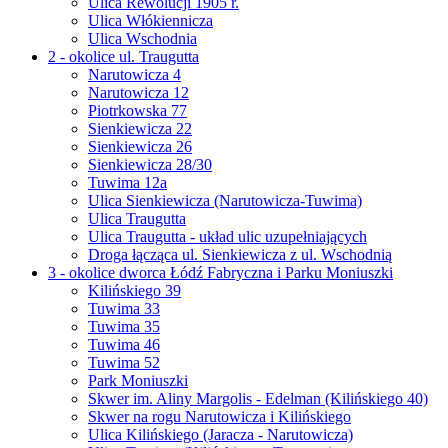
Ulica Rewolucji 1905 r.
Ulica Włókiennicza
Ulica Wschodnia
2 - okolice ul. Traugutta
Narutowicza 4
Narutowicza 12
Piotrkowska 77
Sienkiewicza 22
Sienkiewicza 26
Sienkiewicza 28/30
Tuwima 12a
Ulica Sienkiewicza (Narutowicza-Tuwima)
Ulica Traugutta
Ulica Traugutta - układ ulic uzupełniających
Droga łącząca ul. Sienkiewicza z ul. Wschodnią
3 - okolice dworca Łódź Fabryczna i Parku Moniuszki
Kilińskiego 39
Tuwima 33
Tuwima 35
Tuwima 46
Tuwima 52
Park Moniuszki
Skwer im. Aliny Margolis - Edelman (Kilińskiego 40)
Skwer na rogu Narutowicza i Kilińskiego
Ulica Kilińskiego (Jaracza - Narutowicza)