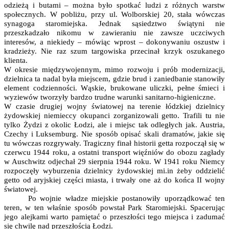
odzieżą i butami – można było spotkać ludzi z różnych warstw
społecznych. W pobliżu, przy ul. Wolborskiej 20, stała wówczas
synagoga staromiejska. Jednak sąsiedztwo świątyni nie
przeszkadzało nikomu w zawieraniu nie zawsze uczciwych
interesów, a niekiedy – mówiąc wprost – dokonywaniu oszustw i
kradzieży. Nie raz szum targowiska przecinał krzyk oszukanego
klienta.
W okresie międzywojennym, mimo rozwoju i prób modernizacji,
dzielnica ta nadal była miejscem, gdzie brud i zaniedbanie stanowiły
element codzienności. Wąskie, brukowane uliczki, pełne śmieci i
wyziewów tworzyły bardzo trudne warunki sanitarno-higieniczne.
W czasie drugiej wojny światowej na terenie łódzkiej dzielnicy
żydowskiej niemieccy okupanci zorganizowali getto. Trafili tu nie
tylko Żydzi z okolic Łodzi, ale i miejsc tak odległych jak. Austria,
Czechy i Luksemburg. Nie sposób opisać skali dramatów, jakie się
tu wówczas rozgrywały. Tragiczny finał historii getta rozpoczął się w
czerwcu 1944 roku, a ostatni transport więźniów do obozu zagłady
w Auschwitz odjechał 29 sierpnia 1944 roku. W 1941 roku Niemcy
rozpoczęły wyburzenia dzielnicy żydowskiej mi.in żeby oddzielić
getto od aryjskiej części miasta, i trwały one aż do końca II wojny
światowej.
Po wojnie władze miejskie postanowiły uporządkować ten
teren, w ten właśnie sposób powstał Park Staromiejski. Spacerując
jego alejkami warto pamiętać o przeszłości tego miejsca i zadumać
się chwilę nad przeszłością Łodzi.