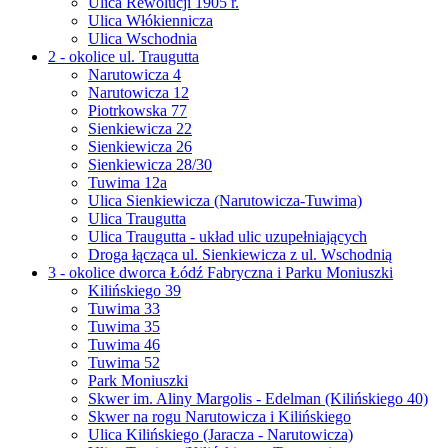
Ulica Rewolucji 1905 r.
Ulica Włókiennicza
Ulica Wschodnia
2 - okolice ul. Traugutta
Narutowicza 4
Narutowicza 12
Piotrkowska 77
Sienkiewicza 22
Sienkiewicza 26
Sienkiewicza 28/30
Tuwima 12a
Ulica Sienkiewicza (Narutowicza-Tuwima)
Ulica Traugutta
Ulica Traugutta - układ ulic uzupełniających
Droga łącząca ul. Sienkiewicza z ul. Wschodnią
3 - okolice dworca Łódź Fabryczna i Parku Moniuszki
Kilińskiego 39
Tuwima 33
Tuwima 35
Tuwima 46
Tuwima 52
Park Moniuszki
Skwer im. Aliny Margolis - Edelman (Kilińskiego 40)
Skwer na rogu Narutowicza i Kilińskiego
Ulica Kilińskiego (Jaracza - Narutowicza)