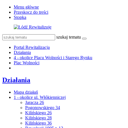
Menu główne
Przeskocz do treści
Stopka
szukaj tematu
Portal Rewitalizacja
Działania
4 - okolice Placu Wolności i Starego Rynku
Plac Wolności
Działania
Mapa działań
1 - okolice ul. Włókienniczej
Jaracza 26
Pogonowskiego 34
Kilińskiego 26
Kilińskiego 28
Kilińskiego 36