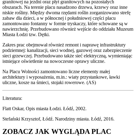
granitowej na jezdni oraz płyt granitowych na pozostałych
obszarach. Na terenie placu nasadzono drzewa, krzewy oraz inne
niskie rośliny. Między dwoma rzędami roślin zorganizowano strefę
zabaw dla dzieci, a w północnej i południowej części placu
zamontowano fontanny w formie tryskaczy, które schowane są w
nawierzchnię. Przebudowano również wejście do oddziału Muzeum
Miasta Łodzi tzw. Dętki.
Zakres prac obejmował również remont i naprawę infrastruktury
podziemnej: kanalizacji, sieci wodnej, gazowej oraz zabezpieczenie
sieci grzewczej. Przebudowano także sieć elektryczną, wymieniając
istniejące oświetlenie na nowoczesne oprawy uliczne.
Na Placu Wolności zamontowano liczne elementy małej
architektury i wyposażenia, m.in.: wiaty przystankowe, ławki
uliczne, kosze na śmieci, stojaki rowerowe. (AS)
Literatura:
Flatt Oskar, Opis miasta Łodzi. Łódź, 2002.
Stefański Krzysztof, Łódź. Narodziny miasta. Łódź, 2016.
ZOBACZ JAK WYGLĄDA PLAC