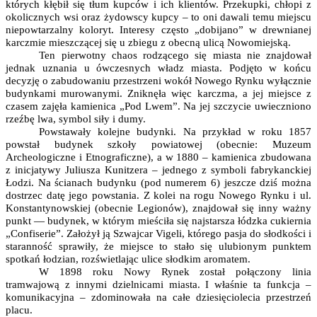
których kłębił się tłum kupców i ich klientów. Przekupki, chłopi z
okolicznych wsi oraz żydowscy kupcy – to oni dawali temu miejscu
niepowtarzalny koloryt. Interesy często „dobijano” w drewnianej
karczmie mieszczącej się u zbiegu z obecną ulicą Nowomiejską.
Ten pierwotny chaos rodzącego się miasta nie znajdował
jednak uznania u ówczesnych władz miasta. Podjęto w końcu
decyzję o zabudowaniu przestrzeni wokół Nowego Rynku wyłącznie
budynkami murowanymi. Zniknęła więc karczma, a jej miejsce z
czasem zajęła kamienica „Pod Lwem”. Na jej szczycie uwieczniono
rzeźbę lwa, symbol siły i dumy.
Powstawały kolejne budynki. Na przykład w roku 1857
powstał budynek szkoły powiatowej (obecnie: Muzeum
Archeologiczne i Etnograficzne), a w 1880 – kamienica zbudowana
z inicjatywy Juliusza Kunitzera – jednego z symboli fabrykanckiej
Łodzi. Na ścianach budynku (pod numerem 6) jeszcze dziś można
dostrzec datę jego powstania. Z kolei na rogu Nowego Rynku i ul.
Konstantynowskiej (obecnie Legionów), znajdował się inny ważny
punkt — budynek, w którym mieściła się najstarsza łódzka cukiernia
„Confiserie”. Założył ją Szwajcar Vigeli, którego pasja do słodkości i
staranność sprawiły, że miejsce to stało się ulubionym punktem
spotkań łodzian, rozświetlając ulice słodkim aromatem.
W 1898 roku Nowy Rynek został połączony linia
tramwajową z innymi dzielnicami miasta. I właśnie ta funkcja –
komunikacyjna – zdominowała na całe dziesięciolecia przestrzeń
placu.