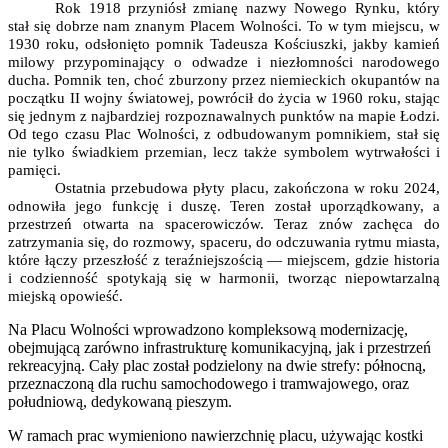
Rok 1918 przyniósł zmianę nazwy Nowego Rynku, który
stał się dobrze nam znanym Placem Wolności. To w tym miejscu, w
1930 roku, odsłonięto pomnik Tadeusza Kościuszki, jakby kamień
milowy przypominający o odwadze i niezłomności narodowego
ducha. Pomnik ten, choć zburzony przez niemieckich okupantów na
początku II wojny światowej, powrócił do życia w 1960 roku, stając
się jednym z najbardziej rozpoznawalnych punktów na mapie Łodzi.
Od tego czasu Plac Wolności, z odbudowanym pomnikiem, stał się
nie tylko świadkiem przemian, lecz także symbolem wytrwałości i
pamięci.
Ostatnia przebudowa płyty placu, zakończona w roku 2024,
odnowiła jego funkcję i duszę. Teren został uporządkowany, a
przestrzeń otwarta na spacerowiczów. Teraz znów zachęca do
zatrzymania się, do rozmowy, spaceru, do odczuwania rytmu miasta,
które łączy przeszłość z teraźniejszością — miejscem, gdzie historia
i codzienność spotykają się w harmonii, tworząc niepowtarzalną
miejską opowieść.
Na Placu Wolności wprowadzono kompleksową modernizację,
obejmującą zarówno infrastrukturę komunikacyjną, jak i przestrzeń
rekreacyjną. Cały plac został podzielony na dwie strefy: północną,
przeznaczoną dla ruchu samochodowego i tramwajowego, oraz
południową, dedykowaną pieszym.
W ramach prac wymieniono nawierzchnię placu, używając kostki