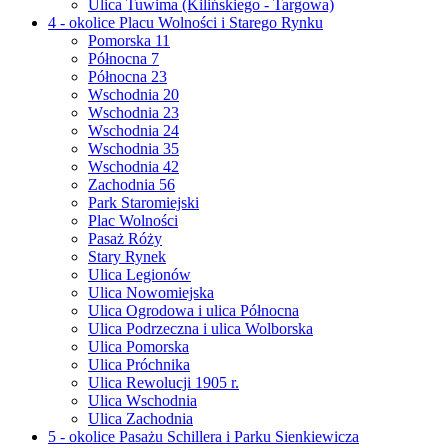
Ulica Tuwima (Kilińskiego - Targowa)
4 - okolice Placu Wolności i Starego Rynku
Pomorska 11
Północna 7
Północna 23
Wschodnia 20
Wschodnia 23
Wschodnia 24
Wschodnia 35
Wschodnia 42
Zachodnia 56
Park Staromiejski
Plac Wolności
Pasaż Róży
Stary Rynek
Ulica Legionów
Ulica Nowomiejska
Ulica Ogrodowa i ulica Północna
Ulica Podrzeczna i ulica Wolborska
Ulica Pomorska
Ulica Próchnika
Ulica Rewolucji 1905 r.
Ulica Wschodnia
Ulica Zachodnia
5 - okolice Pasażu Schillera i Parku Sienkiewicza