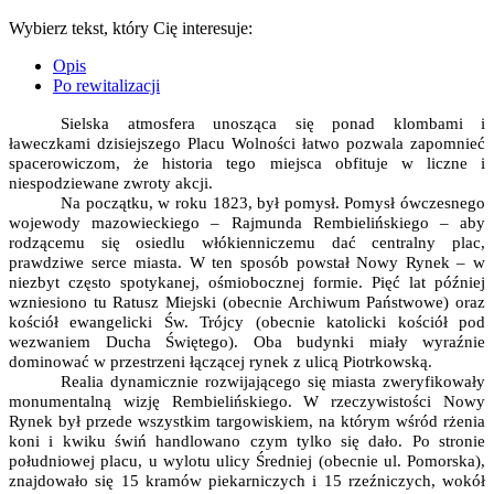
Wybierz tekst, który Cię interesuje:
Opis
Po rewitalizacji
Sielska atmosfera unosząca się ponad klombami i
ławeczkami dzisiejszego Placu Wolności łatwo pozwala zapomnieć
spacerowiczom, że historia tego miejsca obfituje w liczne i
niespodziewane zwroty akcji.
Na początku, w roku 1823, był pomysł. Pomysł ówczesnego
wojewody mazowieckiego – Rajmunda Rembielińskiego – aby
rodzącemu się osiedlu włókienniczemu dać centralny plac,
prawdziwe serce miasta. W ten sposób powstał Nowy Rynek – w
niezbyt często spotykanej, ośmiobocznej formie. Pięć lat później
wzniesiono tu Ratusz Miejski (obecnie Archiwum Państwowe) oraz
kościół ewangelicki Św. Trójcy (obecnie katolicki kościół pod
wezwaniem Ducha Świętego). Oba budynki miały wyraźnie
dominować w przestrzeni łączącej rynek z ulicą Piotrkowską.
Realia dynamicznie rozwijającego się miasta zweryfikowały
monumentalną wizję Rembielińskiego. W rzeczywistości Nowy
Rynek był przede wszystkim targowiskiem, na którym wśród rżenia
koni i kwiku świń handlowano czym tylko się dało. Po stronie
południowej placu, u wylotu ulicy Średniej (obecnie ul. Pomorska),
znajdowało się 15 kramów piekarniczych i 15 rzeźniczych, wokół