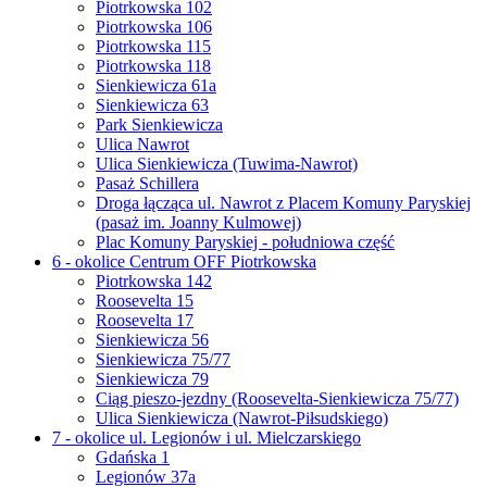
Piotrkowska 102
Piotrkowska 106
Piotrkowska 115
Piotrkowska 118
Sienkiewicza 61a
Sienkiewicza 63
Park Sienkiewicza
Ulica Nawrot
Ulica Sienkiewicza (Tuwima-Nawrot)
Pasaż Schillera
Droga łącząca ul. Nawrot z Placem Komuny Paryskiej
(pasaż im. Joanny Kulmowej)
Plac Komuny Paryskiej - południowa część
6 - okolice Centrum OFF Piotrkowska
Piotrkowska 142
Roosevelta 15
Roosevelta 17
Sienkiewicza 56
Sienkiewicza 75/77
Sienkiewicza 79
Ciąg pieszo-jezdny (Roosevelta-Sienkiewicza 75/77)
Ulica Sienkiewicza (Nawrot-Piłsudskiego)
7 - okolice ul. Legionów i ul. Mielczarskiego
Gdańska 1
Legionów 37a