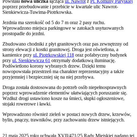
Powstała
nowa uliczka
łącząca
ul. Nawrot
z
Pl. Komuny Paryskiej
poprzez przebudowanie i przebicie w kwartale ulic Nawrot-
Sienkiewicza-Tuwima-Piotrkowska.
Jezdnia ma szerokość od 5 do 7 m oraz 2 pasy ruchu.
Wprowadzono miejsca parkingowe w zatokach usytuowanych
prostopadle do jezdni.
Zbudowano chodniki z płyt granitowych oraz pas zewnętrzny od
strony elewacji z kostki granitowej. Droga jest oświetlona, a
kamienice przy
ul. Piotrkowskiej 118
oraz pofabryczny budynek
przy
ul. Sienkiewicza 61
otrzymały dodatkową iluminację.
Podświetlono korony wybranych drzew. Dzięki temu
nowopowstała przestrzeń ma charakter reprezentacyjny a także
przyjemniej i bezpieczniej się na niej przebywa.
Droga została dostosowana do potrzeb osób niepełnosprawnych
poprzez wprowadzenie elementów ułatwiających poruszanie się.
Wzdłuż drogi ustawiono kosze na śmieci, słupki ogłoszeniowe,
stojaki rowerowe i ławki.
Wprowadzono również zieleń w postaci nowych drzew, krzewów,
bylin, pnączy, trawników, przy zachowaniu drzew istniejących.
21 maja 2025 roku uchwałą XVII/471/25 Rady Miejskiej nadano tej