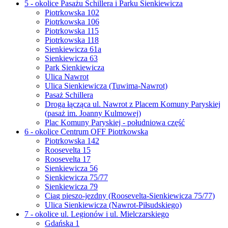
5 - okolice Pasażu Schillera i Parku Sienkiewicza
Piotrkowska 102
Piotrkowska 106
Piotrkowska 115
Piotrkowska 118
Sienkiewicza 61a
Sienkiewicza 63
Park Sienkiewicza
Ulica Nawrot
Ulica Sienkiewicza (Tuwima-Nawrot)
Pasaż Schillera
Droga łącząca ul. Nawrot z Placem Komuny Paryskiej
(pasaż im. Joanny Kulmowej)
Plac Komuny Paryskiej - południowa część
6 - okolice Centrum OFF Piotrkowska
Piotrkowska 142
Roosevelta 15
Roosevelta 17
Sienkiewicza 56
Sienkiewicza 75/77
Sienkiewicza 79
Ciąg pieszo-jezdny (Roosevelta-Sienkiewicza 75/77)
Ulica Sienkiewicza (Nawrot-Piłsudskiego)
7 - okolice ul. Legionów i ul. Mielczarskiego
Gdańska 1