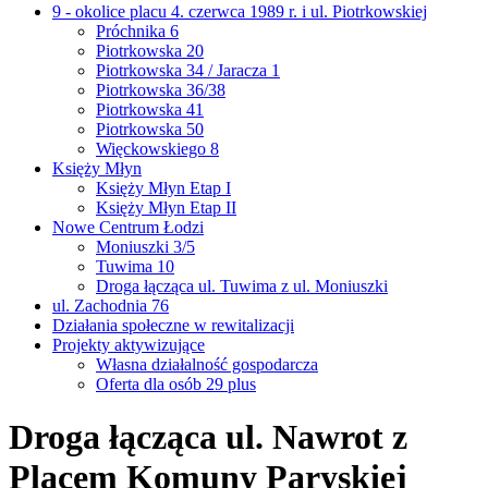
9 - okolice placu 4. czerwca 1989 r. i ul. Piotrkowskiej
Próchnika 6
Piotrkowska 20
Piotrkowska 34 / Jaracza 1
Piotrkowska 36/38
Piotrkowska 41
Piotrkowska 50
Więckowskiego 8
Księży Młyn
Księży Młyn Etap I
Księży Młyn Etap II
Nowe Centrum Łodzi
Moniuszki 3/5
Tuwima 10
Droga łącząca ul. Tuwima z ul. Moniuszki
ul. Zachodnia 76
Działania społeczne w rewitalizacji
Projekty aktywizujące
Własna działalność gospodarcza
Oferta dla osób 29 plus
Droga łącząca ul. Nawrot z
Placem Komuny Paryskiej