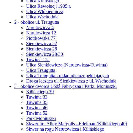
Ulica Kilińskiego
Ulica Rewolucji 1905 r.
Ulica Włókiennicza
Ulica Wschodnia
2 - okolice ul. Traugutta
Narutowicza 4
Narutowicza 12
Piotrkowska 77
Sienkiewicza 22
Sienkiewicza 26
Sienkiewicza 28/30
Tuwima 12a
Ulica Sienkiewicza (Narutowicza-Tuwima)
Ulica Traugutta
Ulica Traugutta - układ ulic uzupełniających
Droga łącząca ul. Sienkiewicza z ul. Wschodnią
3 - okolice dworca Łódź Fabryczna i Parku Moniuszki
Kilińskiego 39
Tuwima 33
Tuwima 35
Tuwima 46
Tuwima 52
Park Moniuszki
Skwer im. Aliny Margolis - Edelman (Kilińskiego 40)
Skwer na rogu Narutowicza i Kilińskiego