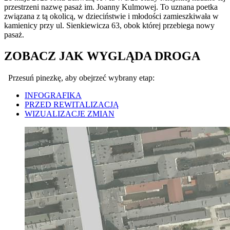
przestrzeni nazwę pasaż im. Joanny Kulmowej. To uznana poetka
związana z tą okolicą, w dzieciństwie i młodości zamieszkiwała w
kamienicy przy ul. Sienkiewicza 63, obok której przebiega nowy
pasaż.
ZOBACZ JAK WYGLĄDA DROGA
Przesuń pinezkę, aby obejrzeć wybrany etap:
INFOGRAFIKA
PRZED REWITALIZACJĄ
WIZUALIZACJE ZMIAN