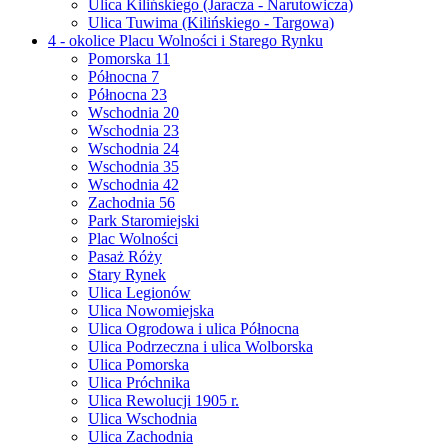
Ulica Kilińskiego (Jaracza - Narutowicza)
Ulica Tuwima (Kilińskiego - Targowa)
4 - okolice Placu Wolności i Starego Rynku
Pomorska 11
Północna 7
Północna 23
Wschodnia 20
Wschodnia 23
Wschodnia 24
Wschodnia 35
Wschodnia 42
Zachodnia 56
Park Staromiejski
Plac Wolności
Pasaż Róży
Stary Rynek
Ulica Legionów
Ulica Nowomiejska
Ulica Ogrodowa i ulica Północna
Ulica Podrzeczna i ulica Wolborska
Ulica Pomorska
Ulica Próchnika
Ulica Rewolucji 1905 r.
Ulica Wschodnia
Ulica Zachodnia