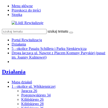
Menu główne
Przeskocz do treści
Stopka
szukaj tematu
Portal Rewitalizacja
Działania
5 - okolice Pasażu Schillera i Parku Sienkiewicza
Droga łącząca ul. Nawrot z Placem Komuny Paryskiej (pasaż
im. Joanny Kulmowej)
Działania
Mapa działań
1 - okolice ul. Włókienniczej
Jaracza 26
Pogonowskiego 34
Kilińskiego 26
Kilińskiego 28