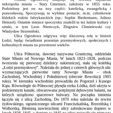
nekropolia miasta – Stary Cmentarz, założony w 1855 roku.
Podzielony jest on na trzy części: katolicką, ewangelicką i
prawosławną. Spoczywają tu wybitne postacie, m.in. członkowie
łódzkich rodzin fabrykanckich (np.: Sophie Biedermann, Juliusz
Heinzel). Ostatnie miejsce spoczynku znaleźli tu tez ludzie kultury i
sztuki, w tym Leon Niemczyk, Zbigniew Chmielewski czy
Władysław Strzemiński.
Ulica Ogrodowa odgrywa więc kluczową rolę w historii
Łodzi, będąc świadkiem przemian przemysłowych, społecznych i
kulturalnych miasta na przestrzeni wieków.
Ulica Północna, dawniej nazywana Graniczną, oddzielała
Stare Miasto od Nowego Miasta. W latach 1823–1828, podczas
tworzenia się pierwszej dzielnicy sukienniczej, stała się kolebką
„Łodzi przemysłowej”. Należała do jednej z czterech głównych ulic
wyznaczających pierwotne ramy Nowego Miasta – obok
Zachodniej, Wschodniej i Południowej (obecnie Rewolucji 1905
roku). W kierunku wschodnim prowadziła do Pogorzel i Kusego
Kąta. Równolegle do Północnej płynęła rzeka Łódka, dziś ukryta w
podziemnym kanale, obwarowana potężnymi dębowymi balami, na
których urządzono spacerowe bulwary. Na początku istnienia
łączyła się z ulicą Zachodnią. Do 1870 roku należała do rewiru
żydowskiego, ograniczonego ulicami Franciszkańską, Brzezińską i
Wolborską. Błotnistą nawierzchnię ulicy zabrukowano dopiero w
latach 1838–1845, a dopiero w 1845 na ulicy pojawiła się pierwsza