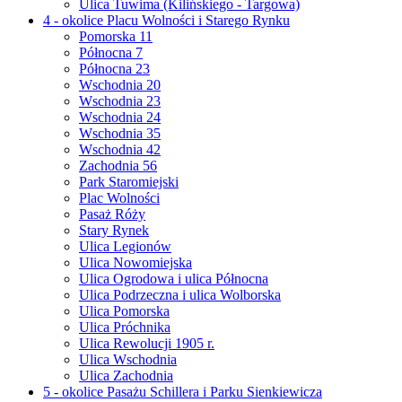
Ulica Tuwima (Kilińskiego - Targowa)
4 - okolice Placu Wolności i Starego Rynku
Pomorska 11
Północna 7
Północna 23
Wschodnia 20
Wschodnia 23
Wschodnia 24
Wschodnia 35
Wschodnia 42
Zachodnia 56
Park Staromiejski
Plac Wolności
Pasaż Róży
Stary Rynek
Ulica Legionów
Ulica Nowomiejska
Ulica Ogrodowa i ulica Północna
Ulica Podrzeczna i ulica Wolborska
Ulica Pomorska
Ulica Próchnika
Ulica Rewolucji 1905 r.
Ulica Wschodnia
Ulica Zachodnia
5 - okolice Pasażu Schillera i Parku Sienkiewicza