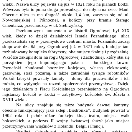
wieku. Nazwa ulicy pojawiła się już w 1821 roku na planach Łodzi.
Wówczas była to polna droga prowadząca do młyna na rzece Mani.
Obecnie ulica ta ma długość około 1,4 km, zaczyna się od ul.
Nowomiejskiej i Północnej, a kończy przy bramie Starego
Cmentarza, przechodząc w ul. Srebrzyńską.
Przełomowym momentem w historii Ogrodowej był XIX
wiek, kiedy to dzięki działalności Izraela Poznańskiego, ulica
przekształciła się w przemysłowe centrum miasta. Poznański zaczął
skupować działki przy Ogrodowej już w 1871 roku, budując tam
rozbudowany kompleks fabryczny, obejmujący tkalnię i przędzalnię.
Wkrótce zakupił dom na rogu Ogrodowej i Zachodniej, który stał się
początkiem jego imponującego pałacu – łódzkiego Luwru.
Poznański zbudował bocznicę kolejową, własną elektrownię,
gazownię, straż pożarną, a także zatrudniał tysiące robotników.
Wokół fabryki powstały famuły – domy dla pracowników i ich
rodzin, co wpłynęło na rozwój społeczności przemysłowej. Dzięki
jego działaniom z Placu Kościelnego przeniesiono na Ogrodową
najstarszy kościół w Łodzi – zabytkowy kościółek św. Józefa z
XVIII wieku.
Na ulicy znajduje się także budynek dawnej kantyny,
obecnie funkcjonujący jako sklep „Biedronka”. Budynek powstał w
1902 roku i pełnił różne funkcje: kina, teatru, miejsca walk
bokserskich, a podczas II wojny światowej służył jako miejsce
przetrzymywania więźniów z Holandii, Belgii i Francji.
Wzdłuż Ogrodowej znajduje się również najstarsza