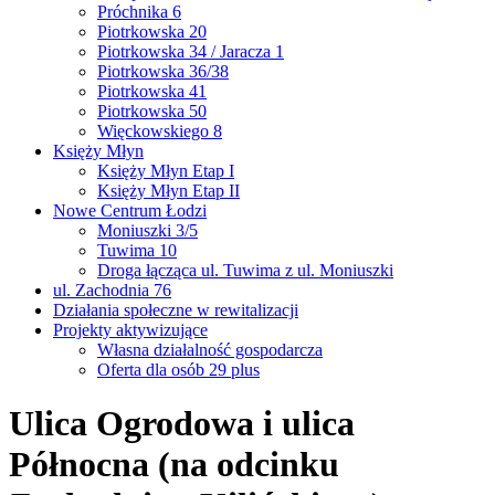
Próchnika 6
Piotrkowska 20
Piotrkowska 34 / Jaracza 1
Piotrkowska 36/38
Piotrkowska 41
Piotrkowska 50
Więckowskiego 8
Księży Młyn
Księży Młyn Etap I
Księży Młyn Etap II
Nowe Centrum Łodzi
Moniuszki 3/5
Tuwima 10
Droga łącząca ul. Tuwima z ul. Moniuszki
ul. Zachodnia 76
Działania społeczne w rewitalizacji
Projekty aktywizujące
Własna działalność gospodarcza
Oferta dla osób 29 plus
Ulica Ogrodowa i ulica
Północna (na odcinku