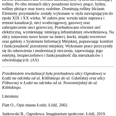
rośliny. Po obu stronach ulicy posadzono krzewy pnące, byliny,
rośliny płożące oraz trawy ozdobne. Dominują rośliny liściaste.
Elementy przystanków zostały wykonane w stylu nawiązującym do
epoki XIX i XX wieku. W zakres prac weszła także naprawa i
remont kanalizacji, sieci wodociągowej, gazowej oraz
zabezpieczenie sieci grzewczej. Przebudowano również sieć
elektryczną, wymieniając istniejącą infrastrukturę oświetleniową. Na
ulicy ustawiono nowe kosze na śmieci, ławki, stojaki rowerowe
oraz gabloty z Systemem Informacji Miejskiej, poprawiając komfort
i funkcjonalność przestrzeni miejskiej. Wykonane prace przyczyniły
się do odnowienia i modernizacji otoczenia, zapewniając jego
estetykę, bezpieczeństwo i funkcjonalność dla mieszkańców i
odwiedzających. (AS)
Przedmiotem rewitalizacji była przebudowa ulicy Ogrodowej w
Łodzi na odcinku od ul. Kilińskiego do ul. Gdańskiej oraz ulicy
Północnej w Łodzi na odcinku od ul. Nowomiejskiej do ul.
Kilińskiego.
Literatura:
Flatt O., Opis miasta Łodzi. Łódź, 2002.
Jankowski B., Ogrodowa. Imaginarium społeczne. Łódź, 2019.