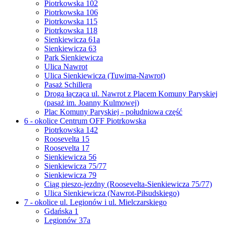
Piotrkowska 102
Piotrkowska 106
Piotrkowska 115
Piotrkowska 118
Sienkiewicza 61a
Sienkiewicza 63
Park Sienkiewicza
Ulica Nawrot
Ulica Sienkiewicza (Tuwima-Nawrot)
Pasaż Schillera
Droga łącząca ul. Nawrot z Placem Komuny Paryskiej
(pasaż im. Joanny Kulmowej)
Plac Komuny Paryskiej - południowa część
6 - okolice Centrum OFF Piotrkowska
Piotrkowska 142
Roosevelta 15
Roosevelta 17
Sienkiewicza 56
Sienkiewicza 75/77
Sienkiewicza 79
Ciąg pieszo-jezdny (Roosevelta-Sienkiewicza 75/77)
Ulica Sienkiewicza (Nawrot-Piłsudskiego)
7 - okolice ul. Legionów i ul. Mielczarskiego
Gdańska 1
Legionów 37a