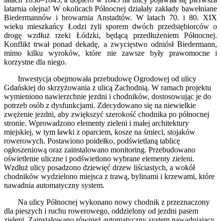
latarnia olejna! W okolicach Północnej działały zakłady bawełniane
Biedermannów i browarnia Anstadtów. W latach 70. i 80. XIX
wieku mieszkańcy Łodzi żyli sporem dwóch przedsiębiorców o
drogę wzdłuż rzeki Łódzki, będącą przedłużeniem Północnej.
Konflikt trwał ponad dekadę, a zwycięstwo odniósł Biedermann,
mimo kilku wyroków, które nie zawsze były prawomocne i
korzystne dla niego.
Inwestycja obejmowała przebudowę Ogrodowej od ulicy
Gdańskiej do skrzyżowania z ulicą Zachodnią. W ramach projektu
wymieniono nawierzchnie jezdni i chodników, dostosowując je do
potrzeb osób z dysfunkcjami. Zdecydowano się na niewielkie
zwężenie jezdni, aby zwiększyć szerokość chodnika po północnej
stronie. Wprowadzono elementy zieleni i małej architektury
miejskiej, w tym ławki z oparciem, kosze na śmieci, stojaków
rowerowych. Postawiono poidełko, podświetlaną tablicę
ogłoszeniową oraz zainstalowano monitoring. Przebudowano
oświetlenie uliczne i podświetlono wybrane elementy zieleni.
Wzdłuż ulicy posadzono dziewięć drzew liściastych, a wokół
chodników wydzielono miejsca z trawą, bylinami i krzewami, które
nawadnia automatyczny system.
Na ulicy Północnej wykonano nowy chodnik z przeznaczony
dla pieszych i ruchu rowerowego, oddzielony od jezdni pasem
zieleni. Zainstalowano również automatyczny system nawadniający