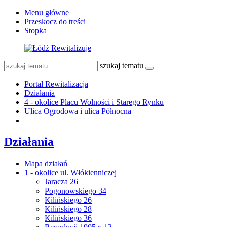
Menu główne
Przeskocz do treści
Stopka
szukaj tematu
Portal Rewitalizacja
Działania
4 - okolice Placu Wolności i Starego Rynku
Ulica Ogrodowa i ulica Północna
Działania
Mapa działań
1 - okolice ul. Włókienniczej
Jaracza 26
Pogonowskiego 34
Kilińskiego 26
Kilińskiego 28
Kilińskiego 36