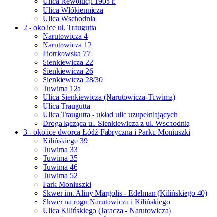
Ulica Rewolucji 1905 r.
Ulica Włókiennicza
Ulica Wschodnia
2 - okolice ul. Traugutta
Narutowicza 4
Narutowicza 12
Piotrkowska 77
Sienkiewicza 22
Sienkiewicza 26
Sienkiewicza 28/30
Tuwima 12a
Ulica Sienkiewicza (Narutowicza-Tuwima)
Ulica Traugutta
Ulica Traugutta - układ ulic uzupełniających
Droga łącząca ul. Sienkiewicza z ul. Wschodnią
3 - okolice dworca Łódź Fabryczna i Parku Moniuszki
Kilińskiego 39
Tuwima 33
Tuwima 35
Tuwima 46
Tuwima 52
Park Moniuszki
Skwer im. Aliny Margolis - Edelman (Kilińskiego 40)
Skwer na rogu Narutowicza i Kilińskiego
Ulica Kilińskiego (Jaracza - Narutowicza)