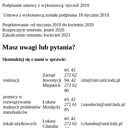
Podpisanie umowy z wykonawcą: styczeń 2019
Umowa z wykonawcą została podpisana 18 stycznia 2019.
Projektowanie: od stycznia 2019 do kwietnia 2020
Rozpoczęcie remontu: jesień 2020
Zakończenie remontu: kwiecień 2021
Masz uwagi lub pytania?
Skontaktuj się z nami w sprawie:
tel. 42
Zarząd
272 62
realizacji
Inwestycji
94, 42
zim@zim.uml.lodz.pl
Miejskich
272 62
80
pomocy w
tel. 42
rozwiązywaniu
Łukasz
272 61
l.mordecki@uml.lodz.pl
trudnych problemów
Mordęcki
85
mieszkańców
tel. 42
Łukasz
lokali użytkowych
272 62
l.charuba@uml.lodz.pl
Charuba