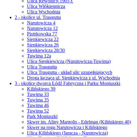
Ulica Rewolucji 1905 r.
Ulica Włókiennicza
Ulica Wschodnia
2 - okolice ul. Traugutta
Narutowicza 4
Narutowicza 12
Piotrkowska 77
Sienkiewicza 22
Sienkiewicza 26
Sienkiewicza 28/30
Tuwima 12a
Ulica Sienkiewicza (Narutowicza-Tuwima)
Ulica Traugutta
Ulica Traugutta - układ ulic uzupełniających
Droga łącząca ul. Sienkiewicza z ul. Wschodnią
3 - okolice dworca Łódź Fabryczna i Parku Moniuszki
Kilińskiego 39
Tuwima 33
Tuwima 35
Tuwima 46
Tuwima 52
Park Moniuszki
Skwer im. Aliny Margolis - Edelman (Kilińskiego 40)
Skwer na rogu Narutowicza i Kilińskiego
Ulica Kilińskiego (Jaracza - Narutowicza)