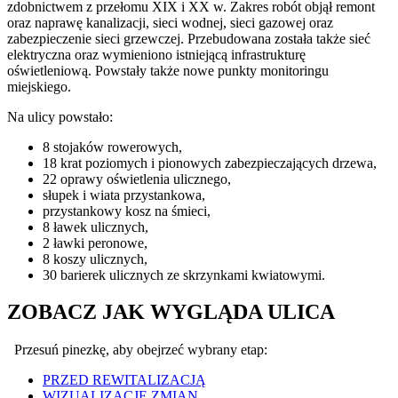
zdobnictwem z przełomu XIX i XX w. Zakres robót objął remont
oraz naprawę kanalizacji, sieci wodnej, sieci gazowej oraz
zabezpieczenie sieci grzewczej. Przebudowana została także sieć
elektryczna oraz wymieniono istniejącą infrastrukturę
oświetleniową. Powstały także nowe punkty monitoringu
miejskiego.
Na ulicy powstało:
8 stojaków rowerowych,
18 krat poziomych i pionowych zabezpieczających drzewa,
22 oprawy oświetlenia ulicznego,
słupek i wiata przystankowa,
przystankowy kosz na śmieci,
8 ławek ulicznych,
2 ławki peronowe,
8 koszy ulicznych,
30 barierek ulicznych ze skrzynkami kwiatowymi.
ZOBACZ JAK WYGLĄDA ULICA
Przesuń pinezkę, aby obejrzeć wybrany etap:
PRZED REWITALIZACJĄ
WIZUALIZACJE ZMIAN