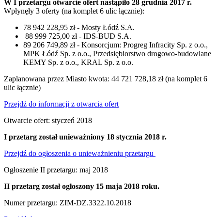
W I przetargu otwarcie ofert nastąpiło 28 grudnia 2017 r.
Wpłynęły 3 oferty (na komplet 6 ulic łącznie):
78 942 228,95 zł - Mosty Łódź S.A.
88 999 725,00 zł - IDS-BUD S.A.
89 206 749,89 zł - Konsorcjum: Progreg Infracity Sp. z o.o.,
MPK Łódź Sp. z o.o., Przedsiębiorstwo drogowo-budowlane
KEMY Sp. z o.o., KRAL Sp. z o.o.
Zaplanowana przez Miasto kwota: 44 721 728,18 zł (na komplet 6
ulic łącznie)
Przejdź do informacji z otwarcia ofert
Otwarcie ofert: styczeń 2018
I przetarg został unieważniony 18 stycznia 2018 r.
Przejdź do ogłoszenia o unieważnieniu przetargu
Ogłoszenie II przetargu: maj 2018
II przetarg został ogłoszony 15 maja 2018 roku.
Numer przetargu: ZIM-DZ.3322.10.2018