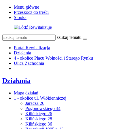
Menu główne
Przeskocz do treści
Stopka
szukaj tematu
Portal Rewitalizacja
Działania
4 - okolice Placu Wolności i Starego Rynku
Ulica Zachodnia
Działania
Mapa działań
1 - okolice ul. Włókienniczej
Jaracza 26
Pogonowskiego 34
Kilińskiego 26
Kilińskiego 28
Kilińskiego 36