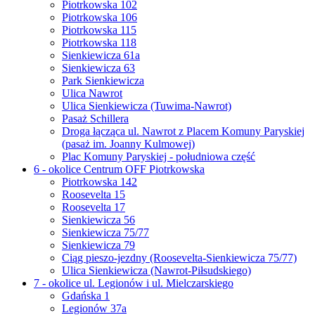
Piotrkowska 102
Piotrkowska 106
Piotrkowska 115
Piotrkowska 118
Sienkiewicza 61a
Sienkiewicza 63
Park Sienkiewicza
Ulica Nawrot
Ulica Sienkiewicza (Tuwima-Nawrot)
Pasaż Schillera
Droga łącząca ul. Nawrot z Placem Komuny Paryskiej
(pasaż im. Joanny Kulmowej)
Plac Komuny Paryskiej - południowa część
6 - okolice Centrum OFF Piotrkowska
Piotrkowska 142
Roosevelta 15
Roosevelta 17
Sienkiewicza 56
Sienkiewicza 75/77
Sienkiewicza 79
Ciąg pieszo-jezdny (Roosevelta-Sienkiewicza 75/77)
Ulica Sienkiewicza (Nawrot-Piłsudskiego)
7 - okolice ul. Legionów i ul. Mielczarskiego
Gdańska 1
Legionów 37a