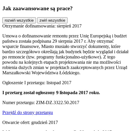
Jak zaawansowane są prace?
rozwiń wszystkie
zwiń wszystkie
Otrzymanie dofinansowania: sierpień 2017
Umowa o dofinansowanie remontu przez Unię Europejską i budżet
państwa została podpisana 29 sierpnia 2017 r. Aby otrzymać
wsparcie finansowe, Miasto musiało stworzyć dokumenty, które
bardzo szczegółowo określają jak budynek będzie wyglądał i działał
po remoncie (tzw. programy funkcjonalno-użytkowe). Z tego
powodu na kolejnych etapach projektowania nie ma możliwości
robienia dużych zmian w projektach zaakceptowanych przez Urząd
Marszałkowski Województwa Łódzkiego.
Ogłoszenie I przetargu: listopad 2017
I przetarg został ogłoszony 9 listopada 2017 roku.
Numer przetargu: ZIM-DZ.3322.50.2017
Przejdź do strony przetargu
Otwarcie ofert: grudzień 2017