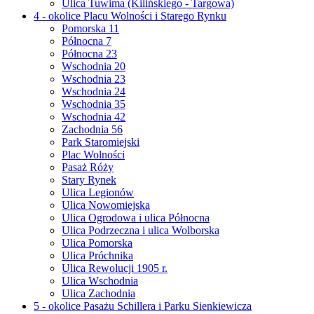
Ulica Tuwima (Kilińskiego - Targowa)
4 - okolice Placu Wolności i Starego Rynku
Pomorska 11
Północna 7
Północna 23
Wschodnia 20
Wschodnia 23
Wschodnia 24
Wschodnia 35
Wschodnia 42
Zachodnia 56
Park Staromiejski
Plac Wolności
Pasaż Róży
Stary Rynek
Ulica Legionów
Ulica Nowomiejska
Ulica Ogrodowa i ulica Północna
Ulica Podrzeczna i ulica Wolborska
Ulica Pomorska
Ulica Próchnika
Ulica Rewolucji 1905 r.
Ulica Wschodnia
Ulica Zachodnia
5 - okolice Pasażu Schillera i Parku Sienkiewicza