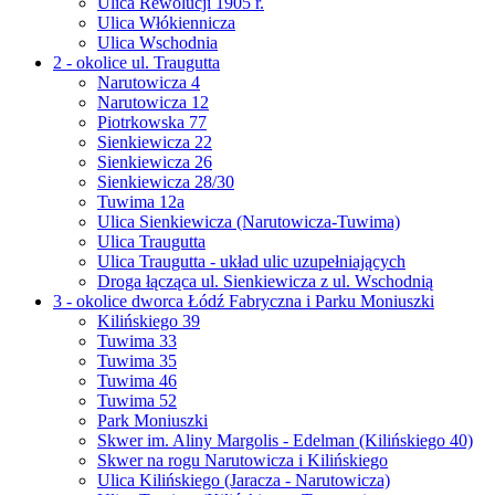
Ulica Rewolucji 1905 r.
Ulica Włókiennicza
Ulica Wschodnia
2 - okolice ul. Traugutta
Narutowicza 4
Narutowicza 12
Piotrkowska 77
Sienkiewicza 22
Sienkiewicza 26
Sienkiewicza 28/30
Tuwima 12a
Ulica Sienkiewicza (Narutowicza-Tuwima)
Ulica Traugutta
Ulica Traugutta - układ ulic uzupełniających
Droga łącząca ul. Sienkiewicza z ul. Wschodnią
3 - okolice dworca Łódź Fabryczna i Parku Moniuszki
Kilińskiego 39
Tuwima 33
Tuwima 35
Tuwima 46
Tuwima 52
Park Moniuszki
Skwer im. Aliny Margolis - Edelman (Kilińskiego 40)
Skwer na rogu Narutowicza i Kilińskiego
Ulica Kilińskiego (Jaracza - Narutowicza)