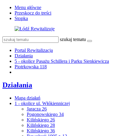
Menu główne
Przeskocz do treści
Stopka
szukaj tematu
Portal Rewitalizacja
Działania
5 - okolice Pasażu Schillera i Parku Sienkiewicza
Piotrkowska 118
Działania
Mapa działań
1 - okolice ul. Włókienniczej
Jaracza 26
Pogonowskiego 34
Kilińskiego 26
Kilińskiego 28
Kilińskiego 36