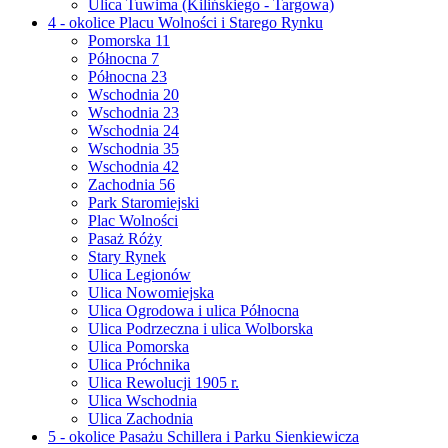
Ulica Tuwima (Kilińskiego - Targowa)
4 - okolice Placu Wolności i Starego Rynku
Pomorska 11
Północna 7
Północna 23
Wschodnia 20
Wschodnia 23
Wschodnia 24
Wschodnia 35
Wschodnia 42
Zachodnia 56
Park Staromiejski
Plac Wolności
Pasaż Róży
Stary Rynek
Ulica Legionów
Ulica Nowomiejska
Ulica Ogrodowa i ulica Północna
Ulica Podrzeczna i ulica Wolborska
Ulica Pomorska
Ulica Próchnika
Ulica Rewolucji 1905 r.
Ulica Wschodnia
Ulica Zachodnia
5 - okolice Pasażu Schillera i Parku Sienkiewicza