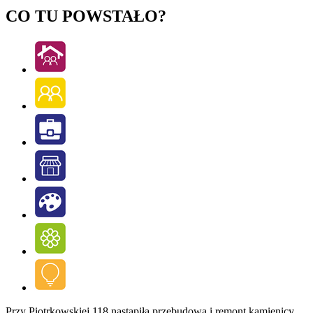
CO TU POWSTAŁO?
Przy Piotrkowskiej 118 nastąpiła przebudowa i remont kamienicy