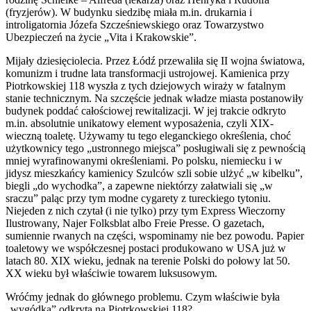
(fryzjerów). W budynku siedzibę miała m.in. drukarnia i
introligatornia Józefa Szcześniewskiego oraz Towarzystwo
Ubezpieczeń na życie „Vita i Krakowskie”.
Mijały dziesięciolecia. Przez Łódź przewaliła się II wojna światowa,
komunizm i trudne lata transformacji ustrojowej. Kamienica przy
Piotrkowskiej 118 wyszła z tych dziejowych wiraży w fatalnym
stanie technicznym. Na szczęście jednak władze miasta postanowiły
budynek poddać całościowej rewitalizacji. W jej trakcie odkryto
m.in. absolutnie unikatowy element wyposażenia, czyli XIX-
wieczną toaletę. Używamy tu tego eleganckiego określenia, choć
użytkownicy tego „ustronnego miejsca” posługiwali się z pewnością
mniej wyrafinowanymi określeniami. Po polsku, niemiecku i w
jidysz mieszkańcy kamienicy Szulców szli sobie ulżyć „w kibelku”,
biegli „do wychodka”, a zapewne niektórzy załatwiali się „w
sraczu” paląc przy tym modne cygarety z tureckiego tytoniu.
Niejeden z nich czytał (i nie tylko) przy tym Express Wieczorny
Ilustrowany, Najer Folksblat albo Freie Presse. O gazetach,
sumiennie rwanych na części, wspominamy nie bez powodu. Papier
toaletowy we współczesnej postaci produkowano w USA już w
latach 80. XIX wieku, jednak na terenie Polski do połowy lat 50.
XX wieku był właściwie towarem luksusowym.
Wróćmy jednak do głównego problemu. Czym właściwie była
„wygódka” odkryta na Piotrkowskiej 118?