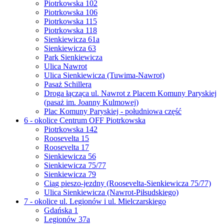
Piotrkowska 102
Piotrkowska 106
Piotrkowska 115
Piotrkowska 118
Sienkiewicza 61a
Sienkiewicza 63
Park Sienkiewicza
Ulica Nawrot
Ulica Sienkiewicza (Tuwima-Nawrot)
Pasaż Schillera
Droga łącząca ul. Nawrot z Placem Komuny Paryskiej
(pasaż im. Joanny Kulmowej)
Plac Komuny Paryskiej - południowa część
6 - okolice Centrum OFF Piotrkowska
Piotrkowska 142
Roosevelta 15
Roosevelta 17
Sienkiewicza 56
Sienkiewicza 75/77
Sienkiewicza 79
Ciąg pieszo-jezdny (Roosevelta-Sienkiewicza 75/77)
Ulica Sienkiewicza (Nawrot-Piłsudskiego)
7 - okolice ul. Legionów i ul. Mielczarskiego
Gdańska 1
Legionów 37a