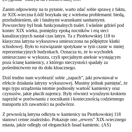
Zanim odpowiemy na to pytanie, warto zdać sobie sprawę z faktu,
że XIX-wieczna Łódź borykała się z wieloma problemami: biedą,
przeludnieniem, ale i fatalnymi warunkami sanitarnymi.
Powszechny był brak funkcjonalnych toalet. I właśnie gdzieś pod
koniec XIX wieku, pomiędzy epoką nocników i erą sieci
kanalizacyjnych nastał czas latryn. Ta z Piotrkowskiej 118 to
klasyczna latryna wykuszowa umieszczona na półpiętrze klatki
schodowej. Było to rozwiązanie spotykane w tym czasie w mniej
reprezentacyjnych budynkach. Oznacza to, że to wychodek
umieszczano w wykuszu, czyli specjalnym aneksie wystającym
poza ścianę kamienicy, z którego nieczystości spadały za
pośrednictwem rur do dołu kloacznego.
Dziś trudno nam wyobrazić sobie „zapach”, jaki powstawał w
efekcie działania latryny wykuszowej. Musimy jednak pamiętać, że
tego typu urządzenia istotnie podnosiły wartość kamienicy oraz
czynszów, jakie płacili najemcy. Były również wyraźnym krokiem
naprzód w porównaniu z nocnikami i koniecznością codziennego
transportu ich zawartości na podwórze.
Z pewnością latryna odkryta w kamienicy na Piotrkowskiej 118
stanowi cenne znalezisko. Pokazuje ono „rewers” XIX-wiecznego
miasta, jakże odległy od eleganckich fasad kamienic. (AS)