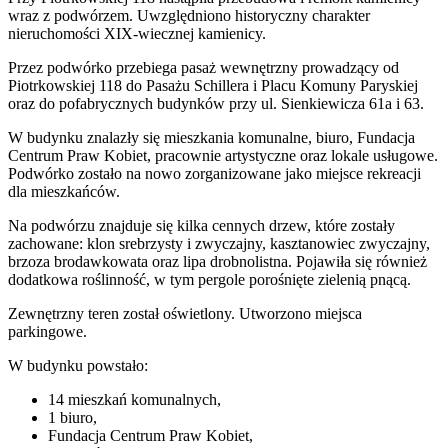
wraz z podwórzem. Uwzględniono historyczny charakter
nieruchomości XIX-wiecznej kamienicy.
Przez podwórko przebiega pasaż wewnętrzny prowadzący od
Piotrkowskiej 118 do Pasażu Schillera i Placu Komuny Paryskiej
oraz do pofabrycznych budynków przy ul. Sienkiewicza 61a i 63.
W budynku znalazły się mieszkania komunalne, biuro, Fundacja
Centrum Praw Kobiet, pracownie artystyczne oraz lokale usługowe.
Podwórko zostało na nowo zorganizowane jako miejsce rekreacji
dla mieszkańców.
Na podwórzu znajduje się kilka cennych drzew, które zostały
zachowane: klon srebrzysty i zwyczajny, kasztanowiec zwyczajny,
brzoza brodawkowata oraz lipa drobnolistna. Pojawiła się również
dodatkowa roślinność, w tym pergole porośnięte zielenią pnącą.
Zewnętrzny teren został oświetlony. Utworzono miejsca
parkingowe.
W budynku powstało:
14 mieszkań komunalnych,
1 biuro,
Fundacja Centrum Praw Kobiet,