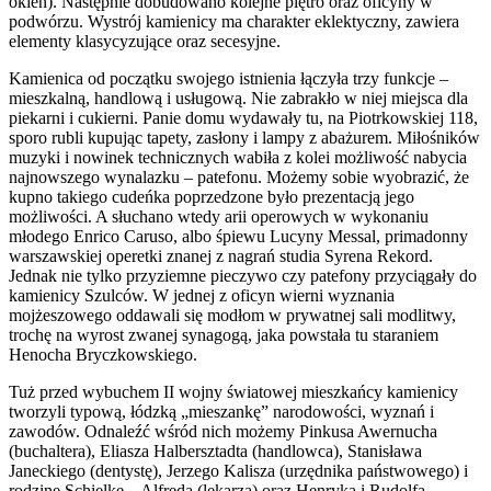
okien). Następnie dobudowano kolejne piętro oraz oficyny w
podwórzu. Wystrój kamienicy ma charakter eklektyczny, zawiera
elementy klasycyzujące oraz secesyjne.
Kamienica od początku swojego istnienia łączyła trzy funkcje –
mieszkalną, handlową i usługową. Nie zabrakło w niej miejsca dla
piekarni i cukierni. Panie domu wydawały tu, na Piotrkowskiej 118,
sporo rubli kupując tapety, zasłony i lampy z abażurem. Miłośników
muzyki i nowinek technicznych wabiła z kolei możliwość nabycia
najnowszego wynalazku – patefonu. Możemy sobie wyobrazić, że
kupno takiego cudeńka poprzedzone było prezentacją jego
możliwości. A słuchano wtedy arii operowych w wykonaniu
młodego Enrico Caruso, albo śpiewu Lucyny Messal, primadonny
warszawskiej operetki znanej z nagrań studia Syrena Rekord.
Jednak nie tylko przyziemne pieczywo czy patefony przyciągały do
kamienicy Szulców. W jednej z oficyn wierni wyznania
mojżeszowego oddawali się modłom w prywatnej sali modlitwy,
trochę na wyrost zwanej synagogą, jaka powstała tu staraniem
Henocha Bryczkowskiego.
Tuż przed wybuchem II wojny światowej mieszkańcy kamienicy
tworzyli typową, łódzką „mieszankę” narodowości, wyznań i
zawodów. Odnaleźć wśród nich możemy Pinkusa Awernucha
(buchaltera), Eliasza Halbersztadta (handlowca), Stanisława
Janeckiego (dentystę), Jerzego Kalisza (urzędnika państwowego) i
rodzinę Schielke – Alfreda (lekarza) oraz Henryka i Rudolfa