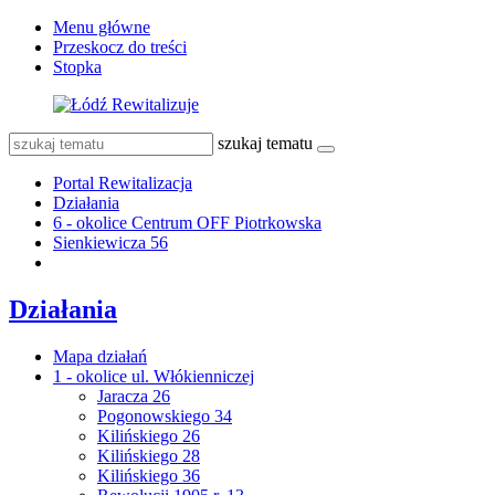
Menu główne
Przeskocz do treści
Stopka
szukaj tematu
Portal Rewitalizacja
Działania
6 - okolice Centrum OFF Piotrkowska
Sienkiewicza 56
Działania
Mapa działań
1 - okolice ul. Włókienniczej
Jaracza 26
Pogonowskiego 34
Kilińskiego 26
Kilińskiego 28
Kilińskiego 36