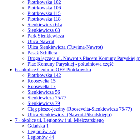
Piotrkowska 102
Piotrkowska 106
Piotrkowska 115
Piotrkowska 118
Sienkiewicza 61a
Sienkiewicza 63
Park Sienkiewicza
Ulica Nawrot
Ulica Sienkiewicza (Tuwima-Nawrot)
Pasaż Schillera
Droga łącząca ul. Nawrot z Placem Komuny Paryskiej (
Plac Komuny Paryskiej - południowa część
6 - okolice Centrum OFF Piotrkowska
Piotrkowska 142
Roosevelta 15
Roosevelta 17
Sienkiewicza 56
Sienkiewicza 75/77
Sienkiewicza 79
Ciąg pieszo-jezdny (Roosevelta-Sienkiewicza 75/77)
Ulica Sienkiewicza (Nawrot-Piłsudskiego)
7 - okolice ul. Legionów i ul. Mielczarskiego
Gdańska 1
Legionów 37a
Legionów 44