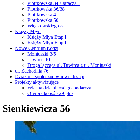
Piotrkowska 34 / Jaracza 1
Piotrkowska 36/38
Piotrkowska 41
Piotrkowska 50
Więckowskiego 8
Księży Młyn
Księży Młyn Etap I
Księży Młyn Etap II
Nowe Centrum Łodzi
Moniuszki 3/5
Tuwima 10
Droga łącząca ul. Tuwima z ul. Moniuszki
ul. Zachodnia 76
Działania społeczne w rewitalizacji
Projekty aktywizujące
Własna działalność gospodarcza
Oferta dla osób 29 plus
Sienkiewicza 56