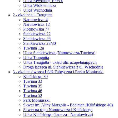
Ulica Rewolucji 1905 r.
Ulica Włókiennicza
Ulica Wschodnia
2 - okolice ul. Traugutta
Narutowicza 4
Narutowicza 12
Piotrkowska 77
Sienkiewicza 22
Sienkiewicza 26
Sienkiewicza 28/30
Tuwima 12a
Ulica Sienkiewicza (Narutowicza-Tuwima)
Ulica Traugutta
Ulica Traugutta - układ ulic uzupełniających
Droga łącząca ul. Sienkiewicza z ul. Wschodnią
3 - okolice dworca Łódź Fabryczna i Parku Moniuszki
Kilińskiego 39
Tuwima 33
Tuwima 35
Tuwima 46
Tuwima 52
Park Moniuszki
Skwer im. Aliny Margolis - Edelman (Kilińskiego 40)
Skwer na rogu Narutowicza i Kilińskiego
Ulica Kilińskiego (Jaracza - Narutowicza)