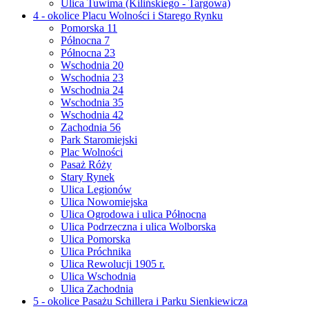
Ulica Tuwima (Kilińskiego - Targowa)
4 - okolice Placu Wolności i Starego Rynku
Pomorska 11
Północna 7
Północna 23
Wschodnia 20
Wschodnia 23
Wschodnia 24
Wschodnia 35
Wschodnia 42
Zachodnia 56
Park Staromiejski
Plac Wolności
Pasaż Róży
Stary Rynek
Ulica Legionów
Ulica Nowomiejska
Ulica Ogrodowa i ulica Północna
Ulica Podrzeczna i ulica Wolborska
Ulica Pomorska
Ulica Próchnika
Ulica Rewolucji 1905 r.
Ulica Wschodnia
Ulica Zachodnia
5 - okolice Pasażu Schillera i Parku Sienkiewicza