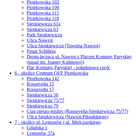
Piotrkowska 102
Piotrkowska 106
Piotrkowska 115
Piotrkowska 118
Sienkiewicza 61a
Sienkiewicza 63
Park Sienkiewicza
Ulica Nawrot
Ulica Sienkiewicza (Tuwima-Nawrot)
Pasaż Schillera
Droga łącząca ul. Nawrot z Placem Komuny Paryskiej
(pasaż im. Joanny Kulmowej)
Plac Komuny Paryskiej - południowa część
6 - okolice Centrum OFF Piotrkowska
Piotrkowska 142
Roosevelta 15
Roosevelta 17
Sienkiewicza 56
Sienkiewicza 75/77
Sienkiewicza 79
Ciąg pieszo-jezdny (Roosevelta-Sienkiewicza 75/77)
Ulica Sienkiewicza (Nawrot-Piłsudskiego)
7 - okolice ul. Legionów i ul. Mielczarskiego
Gdańska 1
Legionów 37a