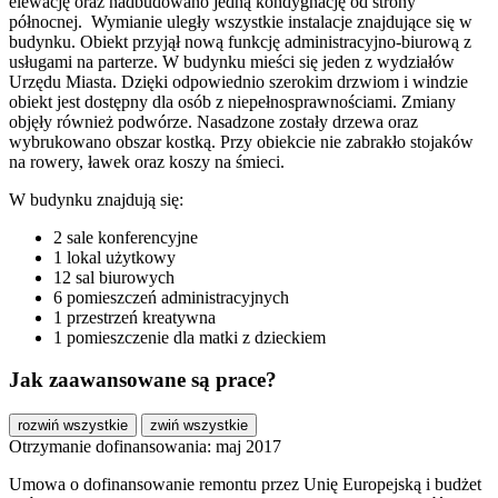
elewację oraz nadbudowano jedną kondygnację od strony
północnej. Wymianie uległy wszystkie instalacje znajdujące się w
budynku. Obiekt przyjął nową funkcję administracyjno-biurową z
usługami na parterze. W budynku mieści się jeden z wydziałów
Urzędu Miasta. Dzięki odpowiednio szerokim drzwiom i windzie
obiekt jest dostępny dla osób z niepełnosprawnościami. Zmiany
objęły również podwórze. Nasadzone zostały drzewa oraz
wybrukowano obszar kostką. Przy obiekcie nie zabrakło stojaków
na rowery, ławek oraz koszy na śmieci.
W budynku znajdują się:
2 sale konferencyjne
1 lokal użytkowy
12 sal biurowych
6 pomieszczeń administracyjnych
1 przestrzeń kreatywna
1 pomieszczenie dla matki z dzieckiem
Jak zaawansowane są prace?
rozwiń wszystkie
zwiń wszystkie
Otrzymanie dofinansowania: maj 2017
Umowa o dofinansowanie remontu przez Unię Europejską i budżet