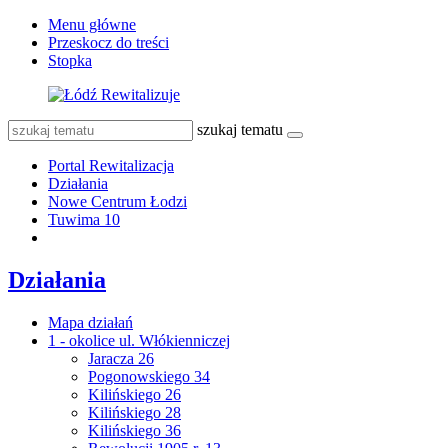
Menu główne
Przeskocz do treści
Stopka
szukaj tematu
Portal Rewitalizacja
Działania
Nowe Centrum Łodzi
Tuwima 10
Działania
Mapa działań
1 - okolice ul. Włókienniczej
Jaracza 26
Pogonowskiego 34
Kilińskiego 26
Kilińskiego 28
Kilińskiego 36