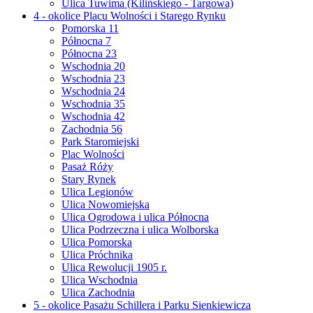
Ulica Tuwima (Kilińskiego - Targowa)
4 - okolice Placu Wolności i Starego Rynku
Pomorska 11
Północna 7
Północna 23
Wschodnia 20
Wschodnia 23
Wschodnia 24
Wschodnia 35
Wschodnia 42
Zachodnia 56
Park Staromiejski
Plac Wolności
Pasaż Róży
Stary Rynek
Ulica Legionów
Ulica Nowomiejska
Ulica Ogrodowa i ulica Północna
Ulica Podrzeczna i ulica Wolborska
Ulica Pomorska
Ulica Próchnika
Ulica Rewolucji 1905 r.
Ulica Wschodnia
Ulica Zachodnia
5 - okolice Pasażu Schillera i Parku Sienkiewicza