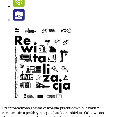
Przeprowadzona została całkowita przebudowa budynku z
zachowaniem pofabrycznego charakteru obiektu. Odnowiono