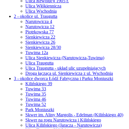
Ulica Rewolucji 1905 r.
Ulica Włókiennicza
Ulica Wschodnia
2 - okolice ul. Traugutta
Narutowicza 4
Narutowicza 12
Piotrkowska 77
Sienkiewicza 22
Sienkiewicza 26
Sienkiewicza 28/30
Tuwima 12a
Ulica Sienkiewicza (Narutowicza-Tuwima)
Ulica Traugutta
Ulica Traugutta - układ ulic uzupełniających
Droga łącząca ul. Sienkiewicza z ul. Wschodnią
3 - okolice dworca Łódź Fabryczna i Parku Moniuszki
Kilińskiego 39
Tuwima 33
Tuwima 35
Tuwima 46
Tuwima 52
Park Moniuszki
Skwer im. Aliny Margolis - Edelman (Kilińskiego 40)
Skwer na rogu Narutowicza i Kilińskiego
Ulica Kilińskiego (Jaracza - Narutowicza)