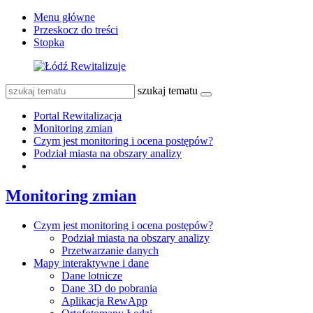
Menu główne
Przeskocz do treści
Stopka
szukaj tematu
Portal Rewitalizacja
Monitoring zmian
Czym jest monitoring i ocena postępów?
Podział miasta na obszary analizy
Monitoring zmian
Czym jest monitoring i ocena postępów?
Podział miasta na obszary analizy
Przetwarzanie danych
Mapy interaktywne i dane
Dane lotnicze
Dane 3D do pobrania
Aplikacja RewApp