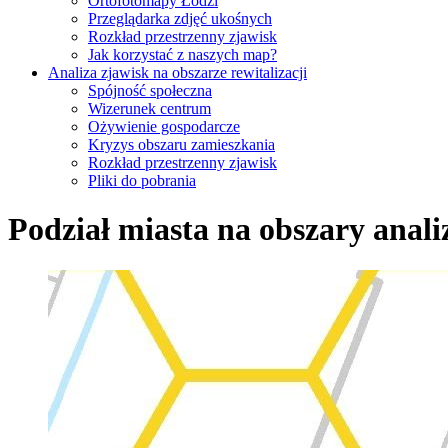
Ortofotomapy Łodzi
Przeglądarka zdjęć ukośnych
Rozkład przestrzenny zjawisk
Jak korzystać z naszych map?
Analiza zjawisk na obszarze rewitalizacji
Spójność społeczna
Wizerunek centrum
Ożywienie gospodarcze
Kryzys obszaru zamieszkania
Rozkład przestrzenny zjawisk
Pliki do pobrania
Podział miasta na obszary anali