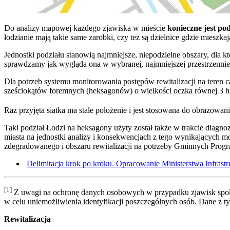
Do analizy mapowej każdego zjawiska w mieście
konieczne jest pod
łodzianie mają takie same zarobki, czy też są dzielnice gdzie mieszka
Jednostki podziału stanowią najmniejsze, niepodzielne obszary, dla k
sprawdzamy jak wygląda ona w wybranej, najmniejszej przestrzennie j
Dla potrzeb systemu monitorowania postępów rewitalizacji na teren ca
sześciokątów foremnych (heksagonów) o wielkości oczka równej 3 ha
Raz przyjęta siatka ma stałe położenie i jest stosowana do obrazow
Taki podział Łodzi na heksagony użyty został także w trakcie diag
miasta na jednostki analizy i konsekwencjach z tego wynikających m
zdegradowanego i obszaru rewitalizacji na potrzeby Gminnych Progr
Delimitacja krok po kroku. Opracowanie Ministerstwa Infrast
[1]
Z uwagi na ochronę danych osobowych w przypadku zjawisk społec
w celu uniemożliwienia identyfikacji poszczególnych osób. Dane z t
Rewitalizacja