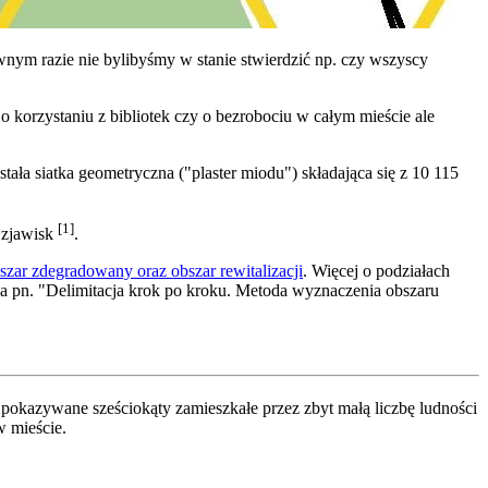
wnym razie nie bylibyśmy w stanie stwierdzić np. czy wszyscy
 o korzystaniu z bibliotek czy o bezrobociu w całym mieście ale
tała siatka geometryczna ("plaster miodu") składająca się z 10 115
[1]
 zjawisk
.
szar zdegradowany oraz obszar rewitalizacji
. Więcej o podziałach
wa pn. "Delimitacja krok po kroku. Metoda wyznaczenia obszaru
okazywane sześciokąty zamieszkałe przez zbyt małą liczbę ludności
w mieście.