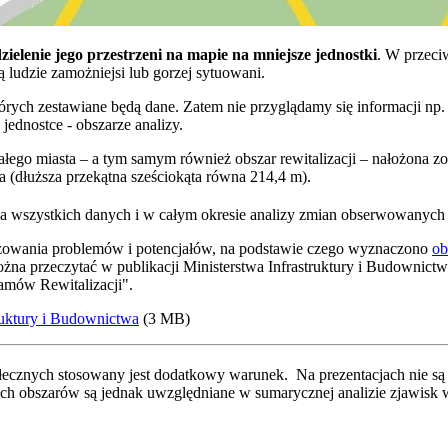
zielenie jego przestrzeni na mapie na mniejsze jednostki
. W przeci
ją ludzie zamożniejsi lub gorzej sytuowani.
tórych zestawiane będą dane. Zatem nie przyglądamy się informacji np.
ednostce - obszarze analizy.
łego miasta – a tym samym również obszar rewitalizacji – nałożona zos
 (dłuższa przekątna sześciokąta równa 214,4 m).
ania wszystkich danych i w całym okresie analizy zmian obserwowanych
nozowania problemów i potencjałów, na podstawie czego wyznaczono
ob
ożna przeczytać w publikacji Ministerstwa Infrastruktury i Budownict
amów Rewitalizacji".
ruktury i Budownictwa
(3 MB)
znych stosowany jest dodatkowy warunek. Na prezentacjach nie są p
ych obszarów są jednak uwzględniane w sumarycznej analizie zjawisk 