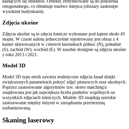
kładących się obiektów. Obiekty zretyfikowane są do położenia
ortogonalnego, co eliminuje martwe miejsca (obszary zasłonięte
wysokimi budynkami).
Zdjęcia ukośne
Zdjęcia ukośne są to zdęcia lotnicze wykonane pod kątem około 45
stopni. W czasie nalotu jednocześnie rejestrowany jest obraz z 4
kamer skierowanych w czterech kierunkach północ (N), południe
(S), zachód (W), wschód (E). W zasobie dostępne są zdjęcia ukośne
z roku 2013 i 2021.
Model 3D
Model 3D typu mesh zawiera realistyczne zdjęcia fasad dzięki
zwiększonych parametrach pokryć zdjęć pionowych oraz ukośnych.
Poprzez zastosowanie algorytmów tzw. stereo matching'u
znajdowana jest jak największa liczba punktów wspólnych na
wszystkich zdjęciach lotniczych. Modele 3D znajdują szerokie
zastosowanie między innymi w zarządzaniu przestrzenią
zurbanizowaną.
Skaning laserowy