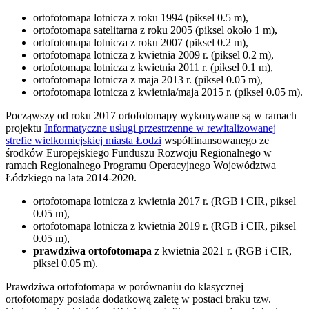
ortofotomapa lotnicza z roku 1994 (piksel 0.5 m),
ortofotomapa satelitarna z roku 2005 (piksel około 1 m),
ortofotomapa lotnicza z roku 2007 (piksel 0.2 m),
ortofotomapa lotnicza z kwietnia 2009 r. (piksel 0.2 m),
ortofotomapa lotnicza z kwietnia 2011 r. (piksel 0.1 m),
ortofotomapa lotnicza z maja 2013 r. (piksel 0.05 m),
ortofotomapa lotnicza z kwietnia/maja 2015 r. (piksel 0.05 m).
Począwszy od roku 2017 ortofotomapy wykonywane są w ramach
projektu
Informatyczne usługi przestrzenne w rewitalizowanej
strefie wielkomiejskiej miasta Łodzi
współfinansowanego ze
środków Europejskiego Funduszu Rozwoju Regionalnego w
ramach Regionalnego Programu Operacyjnego Województwa
Łódzkiego na lata 2014-2020.
ortofotomapa lotnicza z kwietnia 2017 r. (RGB i CIR, piksel
0.05 m),
ortofotomapa lotnicza z kwietnia 2019 r. (RGB i CIR, piksel
0.05 m),
prawdziwa ortofotomapa
z kwietnia 2021 r. (RGB i CIR,
piksel 0.05 m).
Prawdziwa ortofotomapa w porównaniu do klasycznej
ortofotomapy posiada dodatkową zaletę w postaci braku tzw.