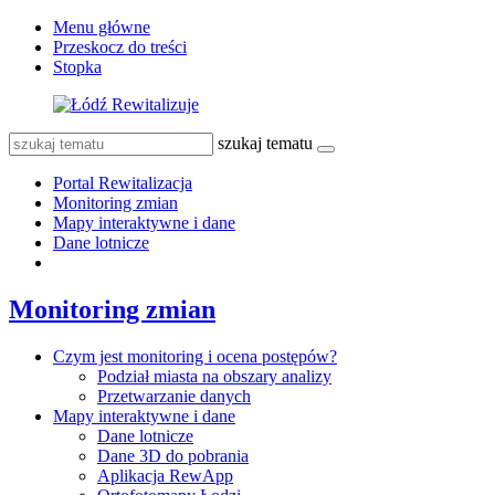
Menu główne
Przeskocz do treści
Stopka
szukaj tematu
Portal Rewitalizacja
Monitoring zmian
Mapy interaktywne i dane
Dane lotnicze
Monitoring zmian
Czym jest monitoring i ocena postępów?
Podział miasta na obszary analizy
Przetwarzanie danych
Mapy interaktywne i dane
Dane lotnicze
Dane 3D do pobrania
Aplikacja RewApp