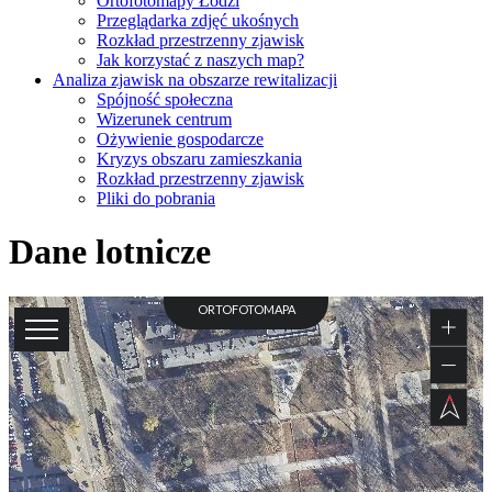
Ortofotomapy Łodzi
Przeglądarka zdjęć ukośnych
Rozkład przestrzenny zjawisk
Jak korzystać z naszych map?
Analiza zjawisk na obszarze rewitalizacji
Spójność społeczna
Wizerunek centrum
Ożywienie gospodarcze
Kryzys obszaru zamieszkania
Rozkład przestrzenny zjawisk
Pliki do pobrania
Dane lotnicze