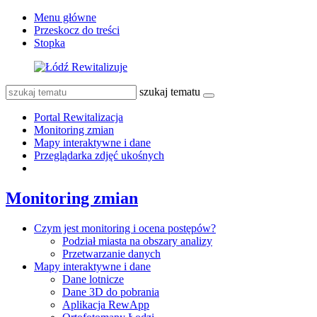
Menu główne
Przeskocz do treści
Stopka
szukaj tematu
Portal Rewitalizacja
Monitoring zmian
Mapy interaktywne i dane
Przeglądarka zdjęć ukośnych
Monitoring zmian
Czym jest monitoring i ocena postępów?
Podział miasta na obszary analizy
Przetwarzanie danych
Mapy interaktywne i dane
Dane lotnicze
Dane 3D do pobrania
Aplikacja RewApp