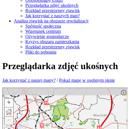
Ortofotomapy Łodzi
Przeglądarka zdjęć ukośnych
Rozkład przestrzenny zjawisk
Jak korzystać z naszych map?
Analiza zjawisk na obszarze rewitalizacji
Spójność społeczna
Wizerunek centrum
Ożywienie gospodarcze
Kryzys obszaru zamieszkania
Rozkład przestrzenny zjawisk
Pliki do pobrania
Przeglądarka zdjęć ukośnych
Jak korzystać z naszej mapy?
/
Pokaż mapę w osobnym oknie