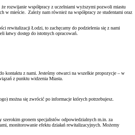
a, że rozwijanie współpracy z uczelniami wyższymi pozwoli miastu
ch w mieście. Zależy nam również na współpracy ze studentami oraz
ści rewitalizacji Łodzi, to zachęcamy do podzielenia się z nami
li łatwy dostęp do istotnych opracowań.
do kontaktu z nami. Jesteśmy otwarci na wszelkie propozycje – w
wiązań z punktu widzenia Miasta.
go) można się zwrócić po informacje których potrzebujesz.
my szerokim gronem specjalistów odpowiedzialnych m.in. za
cami, monitorowanie efektu działań rewitalizacyjnych. Możemy