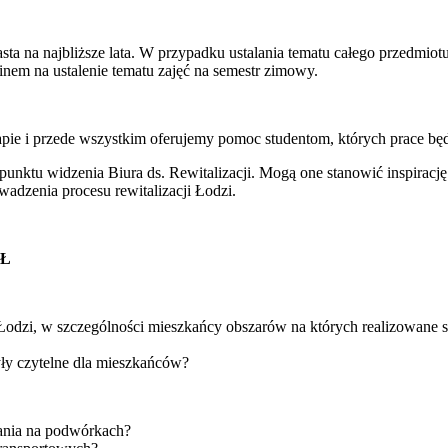
a na najbliższe lata. W przypadku ustalania tematu całego przedmiot
nem na ustalenie tematu zajęć na semestr zimowy.
e i przede wszystkim oferujemy pomoc studentom, których prace będą
 z punktu widzenia Biura ds. Rewitalizacji. Mogą one stanowić inspira
wadzenia procesu rewitalizacji Łodzi.
MŁ
ji Łodzi, w szczególności mieszkańcy obszarów na których realizowane
ły czytelne dla mieszkańców?
ania na podwórkach?