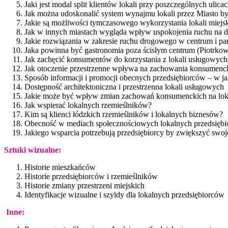
Jaki jest modal split klientów lokali przy poszczególnych ulica
Jak można udoskonalić system wynajmu lokali przez Miasto by
Jakie są możliwości tymczasowego wykorzystania lokali miejs
Jak w innych miastach wygląda wpływ uspokojenia ruchu na dz
Jakie rozwiązania w zakresie ruchu drogowego w centrum i par
Jaka powinna być gastronomia poza ścisłym centrum (Piotrkows
Jak zachęcić konsumentów do korzystania z lokali usługowych 
Jak otoczenie przestrzenne wpływa na zachowania konsumenc
Sposób informacji i promocji obecnych przedsiębiorców – w ja
Dostępność architektoniczna i przestrzenna lokali usługowych
Jakie może być wpływ zmian zachowań konsumenckich na lok
Jak wspierać lokalnych rzemieślników?
Kim są klienci łódzkich rzemieślników i lokalnych biznesów?
Obecność w mediach społecznościowych lokalnych przedsiębi
Jakiego wsparcia potrzebują przedsiębiorcy by zwiększyć swo
Sztuki wizualne:
Historie mieszkańców
Historie przedsiębiorców i rzemieślników
Historie zmiany przestrzeni miejskich
Identyfikacje wizualne i szyldy dla lokalnych przedsiębiorców
Inne: