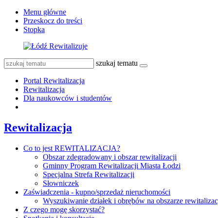
Menu główne
Przeskocz do treści
Stopka
szukaj tematu
Portal Rewitalizacja
Rewitalizacja
Dla naukowców i studentów
Rewitalizacja
Co to jest REWITALIZACJA?
Obszar zdegradowany i obszar rewitalizacji
Gminny Program Rewitalizacji Miasta Łodzi
Specjalna Strefa Rewitalizacji
Słowniczek
Zaświadczenia - kupno/sprzedaż nieruchomości
Wyszukiwanie działek i obrębów na obszarze rewitalizac
Z czego mogę skorzystać?