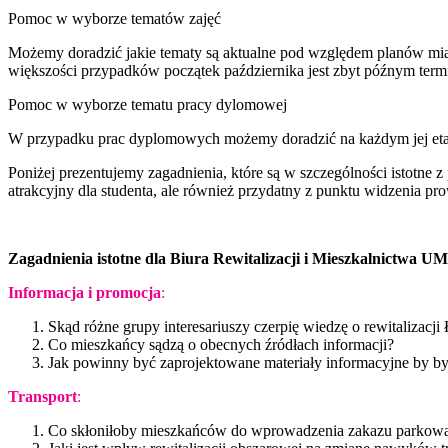
Pomoc w wyborze tematów zajęć
Możemy doradzić jakie tematy są aktualne pod względem planów miast
większości przypadków początek października jest zbyt późnym termi
Pomoc w wyborze tematu pracy dylomowej
W przypadku prac dyplomowych możemy doradzić na każdym jej etapi
Poniżej prezentujemy zagadnienia, które są w szczególności istotne
atrakcyjny dla studenta, ale również przydatny z punktu widzenia pro
Zagadnienia istotne dla Biura Rewitalizacji i Mieszkalnictwa U
Informacja i promocja
:
Skąd różne grupy interesariuszy czerpię wiedzę o rewitalizac
Co mieszkańcy sądzą o obecnych źródłach informacji?
Jak powinny być zaprojektowane materiały informacyjne by by
Transport
:
Co skłoniłoby mieszkańców do wprowadzenia zakazu parkow