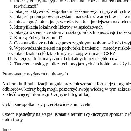
Procesy gentryfikacyjne w Łodzi – na ile działania remontowe
rewitalizacji?
Jaka jest aktywność wspólnot mieszkaniowych i prywatnych w
Jaki jest potencjał wykorzystania narzędzi zawartych w ustawie
Jak osiągnąć jak największe efekty jak najmniejszym nakładem
Identyfikacja lokalnych liderów w sąsiedztwach
Jakiego wsparcia ze strony miasta (oprócz finansowego) ocze
Kim są łódzcy bezdomni?
Co sprawiło, że udało się poszczególnym osobom w Łodzi wy
Wprowadzanie zieleni na podwórka kamienic – metody niskok
Jakie działania łódzkie firmy realizują w ramach CSR?
Narzędzia informatyczne dla lokalnych przedsiębiorców
Tworzenie usług publicznych przyjaznych dla kobiet w ciąży i
Promowanie wydarzeń naukowych
Na Portalu Rewitalizacji pragniemy zamieszczać informacje o organ
odbiorców, którzy będą mogli poszerzyć swoją wiedzę w tym zakresie
znaleźć więcej informacji + zdjęcie lub grafika).
Cykliczne spotkania z przedstawicielami uczelni
Obecnie jesteśmy na etapie ustalania terminu cyklicznych spotkań z
dole strony.
Inne