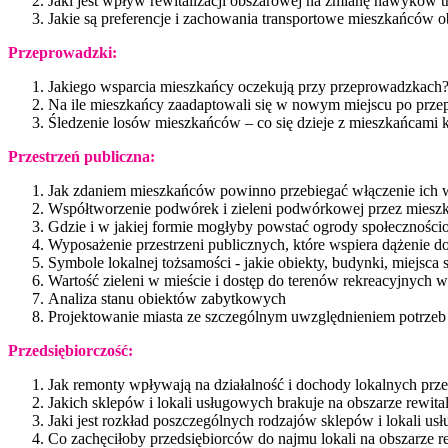
Jaki jest wpływ rewitalizacji obszarowej na zmianę nawyków 
Jakie są preferencje i zachowania transportowe mieszkańców ob
Przeprowadzki:
Jakiego wsparcia mieszkańcy oczekują przy przeprowadzkach
Na ile mieszkańcy zaadaptowali się w nowym miejscu po prze
Śledzenie losów mieszkańców – co się dzieje z mieszkańcami kt
Przestrzeń publiczna:
Jak zdaniem mieszkańców powinno przebiegać włączenie ich w
Współtworzenie podwórek i zieleni podwórkowej przez mies
Gdzie i w jakiej formie mogłyby powstać ogrody społecznośc
Wyposażenie przestrzeni publicznych, które wspiera dążenie d
Symbole lokalnej tożsamości - jakie obiekty, budynki, miejsca 
Wartość zieleni w mieście i dostęp do terenów rekreacyjnych w
Analiza stanu obiektów zabytkowych
Projektowanie miasta ze szczególnym uwzględnieniem potrzeb d
Przedsiębiorczość:
Jak remonty wpływają na działalność i dochody lokalnych prz
Jakich sklepów i lokali usługowych brakuje na obszarze rewital
Jaki jest rozkład poszczególnych rodzajów sklepów i lokali usł
Co zachęciłoby przedsiębiorców do najmu lokali na obszarze re