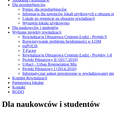
Spotkania i konsultacje
Dla przedsiębiorców
Pomoc dla przedsiębiorców
Informacja dla najemców lokali użytkowych z obszaru rew
Lokale po remoncie na obszarze rewitalizacji
Wynajem lokalu użytkowego
Dla naukowców i studentów
Wybrane projekty rewitalizacji
Rewitalizacja Obszarowa Centrum Łodzi - Projekt 9
Rozwiązywanie problemu bezdomności w ŁOM
euPOLIS
T-Factor
Rewitalizacja Obszarowa Centrum Łodzi - Projekty 1-8
Projekt Pilotażowy II (2017-2019)
Urbact - Urban Regeneration Mix
Projekt Pilotażowy I (2014-2016)
Informatyczne usługi przestrzenne w rewitalizowanej str
Komitet Rewitalizacji
Partnerstwa lokalne
Kontakt
RODO
Dla naukowców i studentów