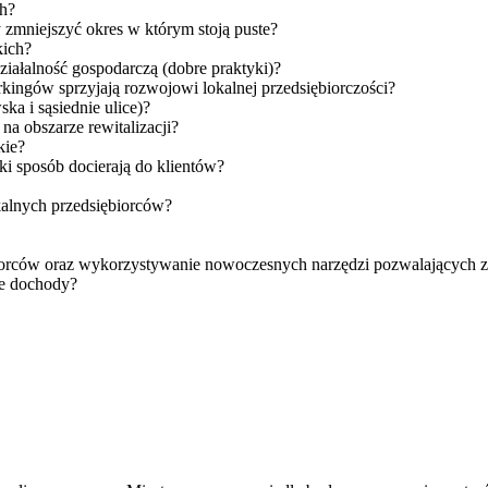
ch?
 zmniejszyć okres w którym stoją puste?
kich?
iałalność gospodarczą (dobre praktyki)?
kingów sprzyjają rozwojowi lokalnej przedsiębiorczości?
ka i sąsiednie ulice)?
na obszarze rewitalizacji?
kie?
ki sposób docierają do klientów?
alnych przedsiębiorców?
orców oraz wykorzystywanie nowoczesnych narzędzi pozwalających z
je dochody?