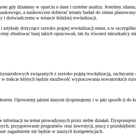
nie gdy działamy w oparciu o dane i rzetelne analizy. Jesteśmy zdani
ka naukowego, a naukowcom dobierać tematy badań do zmian planowany
i doświadczenia w temacie łódzkiej rewitalizacji.
 artykuły dotyczące szeroko pojętej rewitalizacji miast, a w szczególno
cemy zbudować bazę takich opracowań, tak by również mieszkańcy mie
dzynarodowych związanych z szeroko pojętą rewitalizacją, zachęcamy 
, w trakcie których będzie możliwość wypracowania nowatorskich roz
borem. Opowiemy jakimi danymi dysponujemy i w jaki sposób (i do ko
ie informacji na temat prowadzonych przez siebie działań. Dysponuje
nych, przygotowanie programów oraz inwestycji, pracę z przedsiębior
dane zagadnienie nie będzie w naszych kompetencjach.