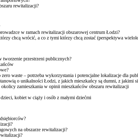
transportowych?
szaru rewitalizacji?
?
prowadzce w ramach rewitalizacji obszarowej centrum Łodzi?
órzy chcą wrócić, a co z tymi którzy chcą zostać (perspektywa wielole
 tworzenie przestrzeni publicznych?
zkańców
iowe?
o zero waste – potrzeba wykorzystania i potencjalne lokalizacje dla 
stanowią o unikalności Łodzi, z jakich mieszkańcy są dumni, z jakimi si
 okolicy zamieszkania w opinii mieszkańców obszaru rewitalizacji
zieci, kobiet w ciąży i osób z małymi dziećmi
edsiębiorców?
izacji?
ugowych na obszarze rewitalizacji?
witalizacji?