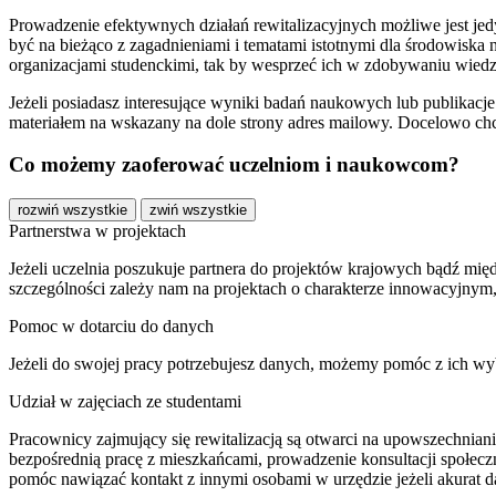
Prowadzenie efektywnych działań rewitalizacyjnych możliwe jest jedy
być na bieżąco z zagadnieniami i tematami istotnymi dla środowis
organizacjami studenckimi, tak by wesprzeć ich w zdobywaniu wiedzy 
Jeżeli posiadasz interesujące wyniki badań naukowych lub publikacje i
materiałem na wskazany na dole strony adres mailowy. Docelowo ch
Co możemy zaoferować uczelniom i naukowcom?
rozwiń wszystkie
zwiń wszystkie
Partnerstwa w projektach
Jeżeli uczelnia poszukuje partnera do projektów krajowych bądź mię
szczególności zależy nam na projektach o charakterze innowacyjnym
Pomoc w dotarciu do danych
Jeżeli do swojej pracy potrzebujesz danych, możemy pomóc z ich wy
Udział w zajęciach ze studentami
Pracownicy zajmujący się rewitalizacją są otwarci na upowszechnian
bezpośrednią pracę z mieszkańcami, prowadzenie konsultacji społecz
pomóc nawiązać kontakt z innymi osobami w urzędzie jeżeli akurat 