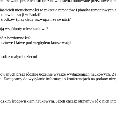
 realizowane przez Miasto oraz nowe osiedla budowane przez inwestoró
łaścicieli nieruchomości w zakresie remontów i planów remontowych 
 o rewitalizacji w Łodzi?
 środków (przykłady rozwiązań ze świata)?
kują wspólnoty mieszkaniowe?
jść z bezdomności?
osztowe i łatwe pod względem konserwacji
 osób z małymi dziećmi
izowanych przez łódzkie uczelnie wyższe wydarzeniach naukowych. Zale
. Zachęcamy do wysyłanie informacji o konferencjach na podany niżej 
 łódzkim środowiskiem naukowym. Jeżeli chcesz otrzymywać o nich info