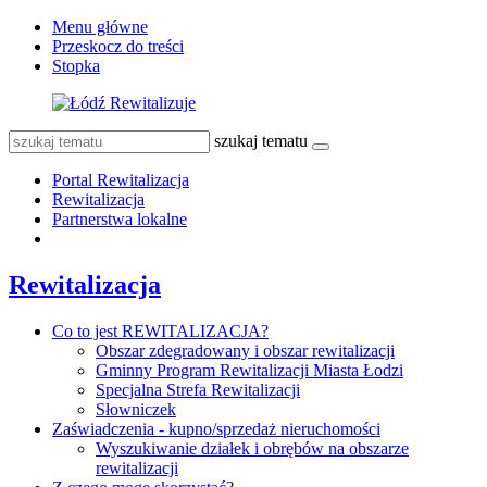
Menu główne
Przeskocz do treści
Stopka
szukaj tematu
Portal Rewitalizacja
Rewitalizacja
Partnerstwa lokalne
Rewitalizacja
Co to jest REWITALIZACJA?
Obszar zdegradowany i obszar rewitalizacji
Gminny Program Rewitalizacji Miasta Łodzi
Specjalna Strefa Rewitalizacji
Słowniczek
Zaświadczenia - kupno/sprzedaż nieruchomości
Wyszukiwanie działek i obrębów na obszarze
rewitalizacji