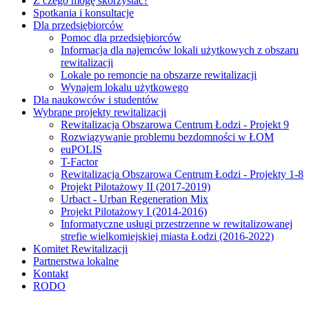
Z czego mogę skorzystać?
Spotkania i konsultacje
Dla przedsiębiorców
Pomoc dla przedsiębiorców
Informacja dla najemców lokali użytkowych z obszaru
rewitalizacji
Lokale po remoncie na obszarze rewitalizacji
Wynajem lokalu użytkowego
Dla naukowców i studentów
Wybrane projekty rewitalizacji
Rewitalizacja Obszarowa Centrum Łodzi - Projekt 9
Rozwiązywanie problemu bezdomności w ŁOM
euPOLIS
T-Factor
Rewitalizacja Obszarowa Centrum Łodzi - Projekty 1-8
Projekt Pilotażowy II (2017-2019)
Urbact - Urban Regeneration Mix
Projekt Pilotażowy I (2014-2016)
Informatyczne usługi przestrzenne w rewitalizowanej
strefie wielkomiejskiej miasta Łodzi (2016-2022)
Komitet Rewitalizacji
Partnerstwa lokalne
Kontakt
RODO