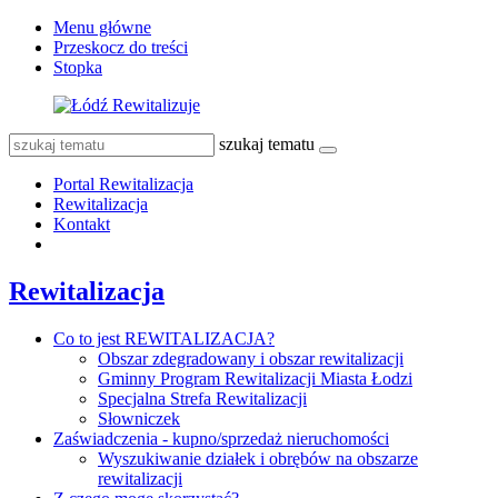
Menu główne
Przeskocz do treści
Stopka
szukaj tematu
Portal Rewitalizacja
Rewitalizacja
Kontakt
Rewitalizacja
Co to jest REWITALIZACJA?
Obszar zdegradowany i obszar rewitalizacji
Gminny Program Rewitalizacji Miasta Łodzi
Specjalna Strefa Rewitalizacji
Słowniczek
Zaświadczenia - kupno/sprzedaż nieruchomości
Wyszukiwanie działek i obrębów na obszarze
rewitalizacji