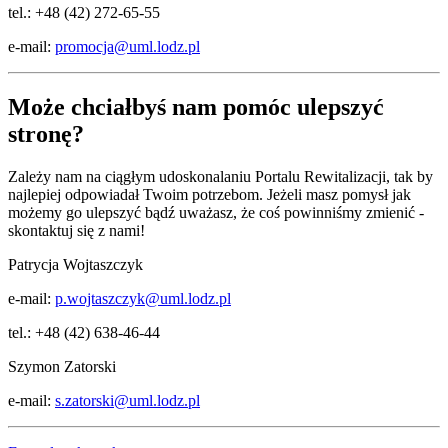
tel.: +48 (42) 272-65-55
e-mail:
promocja@uml.lodz.pl
Może chciałbyś nam pomóc ulepszyć
stronę?
Zależy nam na ciągłym udoskonalaniu Portalu Rewitalizacji, tak by
najlepiej odpowiadał Twoim potrzebom. Jeżeli masz pomysł jak
możemy go ulepszyć bądź uważasz, że coś powinniśmy zmienić -
skontaktuj się z nami!
Patrycja Wojtaszczyk
e-mail:
p.wojtaszczyk@uml.lodz.pl
tel.: +48 (42) 638-46-44
Szymon Zatorski
e-mail:
s.zatorski@uml.lodz.pl