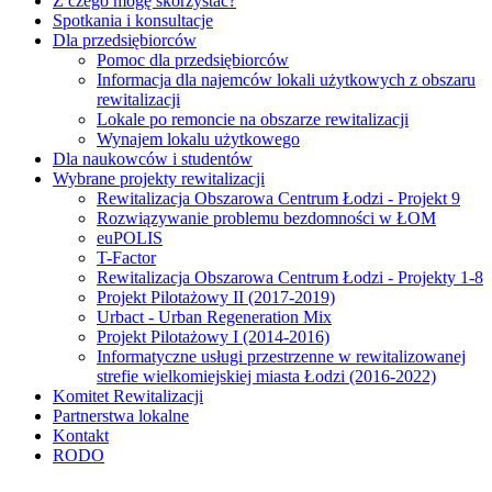
Z czego mogę skorzystać?
Spotkania i konsultacje
Dla przedsiębiorców
Pomoc dla przedsiębiorców
Informacja dla najemców lokali użytkowych z obszaru
rewitalizacji
Lokale po remoncie na obszarze rewitalizacji
Wynajem lokalu użytkowego
Dla naukowców i studentów
Wybrane projekty rewitalizacji
Rewitalizacja Obszarowa Centrum Łodzi - Projekt 9
Rozwiązywanie problemu bezdomności w ŁOM
euPOLIS
T-Factor
Rewitalizacja Obszarowa Centrum Łodzi - Projekty 1-8
Projekt Pilotażowy II (2017-2019)
Urbact - Urban Regeneration Mix
Projekt Pilotażowy I (2014-2016)
Informatyczne usługi przestrzenne w rewitalizowanej
strefie wielkomiejskiej miasta Łodzi (2016-2022)
Komitet Rewitalizacji
Partnerstwa lokalne
Kontakt
RODO