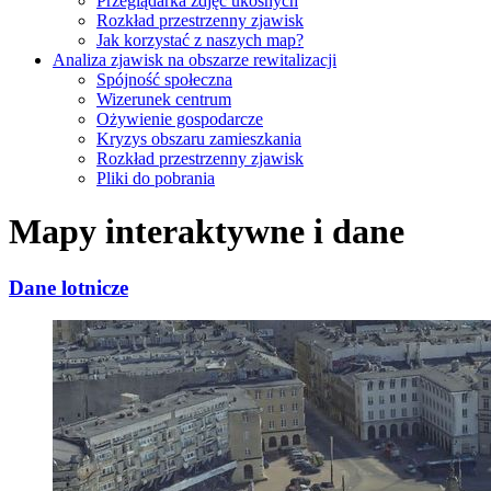
Przeglądarka zdjęć ukośnych
Rozkład przestrzenny zjawisk
Jak korzystać z naszych map?
Analiza zjawisk na obszarze rewitalizacji
Spójność społeczna
Wizerunek centrum
Ożywienie gospodarcze
Kryzys obszaru zamieszkania
Rozkład przestrzenny zjawisk
Pliki do pobrania
Mapy interaktywne i dane
Dane lotnicze