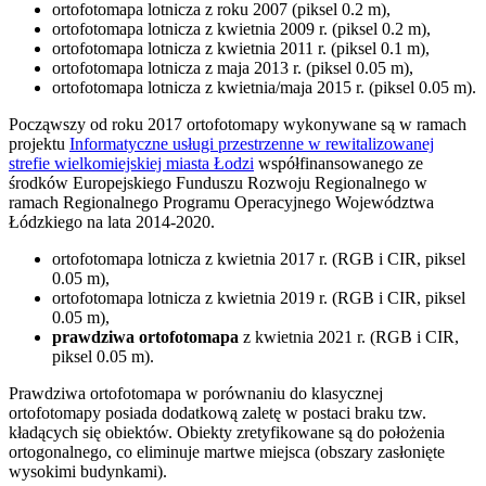
ortofotomapa lotnicza z roku 2007 (piksel 0.2 m),
ortofotomapa lotnicza z kwietnia 2009 r. (piksel 0.2 m),
ortofotomapa lotnicza z kwietnia 2011 r. (piksel 0.1 m),
ortofotomapa lotnicza z maja 2013 r. (piksel 0.05 m),
ortofotomapa lotnicza z kwietnia/maja 2015 r. (piksel 0.05 m).
Począwszy od roku 2017 ortofotomapy wykonywane są w ramach
projektu
Informatyczne usługi przestrzenne w rewitalizowanej
strefie wielkomiejskiej miasta Łodzi
współfinansowanego ze
środków Europejskiego Funduszu Rozwoju Regionalnego w
ramach Regionalnego Programu Operacyjnego Województwa
Łódzkiego na lata 2014-2020.
ortofotomapa lotnicza z kwietnia 2017 r. (RGB i CIR, piksel
0.05 m),
ortofotomapa lotnicza z kwietnia 2019 r. (RGB i CIR, piksel
0.05 m),
prawdziwa ortofotomapa
z kwietnia 2021 r. (RGB i CIR,
piksel 0.05 m).
Prawdziwa ortofotomapa w porównaniu do klasycznej
ortofotomapy posiada dodatkową zaletę w postaci braku tzw.
kładących się obiektów. Obiekty zretyfikowane są do położenia
ortogonalnego, co eliminuje martwe miejsca (obszary zasłonięte
wysokimi budynkami).