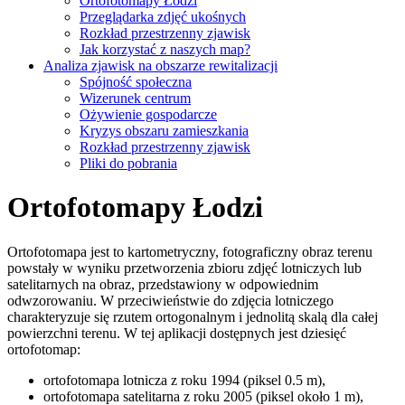
Ortofotomapy Łodzi
Przeglądarka zdjęć ukośnych
Rozkład przestrzenny zjawisk
Jak korzystać z naszych map?
Analiza zjawisk na obszarze rewitalizacji
Spójność społeczna
Wizerunek centrum
Ożywienie gospodarcze
Kryzys obszaru zamieszkania
Rozkład przestrzenny zjawisk
Pliki do pobrania
Ortofotomapy Łodzi
Ortofotomapa jest to kartometryczny, fotograficzny obraz terenu
powstały w wyniku przetworzenia zbioru zdjęć lotniczych lub
satelitarnych na obraz, przedstawiony w odpowiednim
odwzorowaniu. W przeciwieństwie do zdjęcia lotniczego
charakteryzuje się rzutem ortogonalnym i jednolitą skalą dla całej
powierzchni terenu. W tej aplikacji dostępnych jest dziesięć
ortofotomap:
ortofotomapa lotnicza z roku 1994 (piksel 0.5 m),
ortofotomapa satelitarna z roku 2005 (piksel około 1 m),