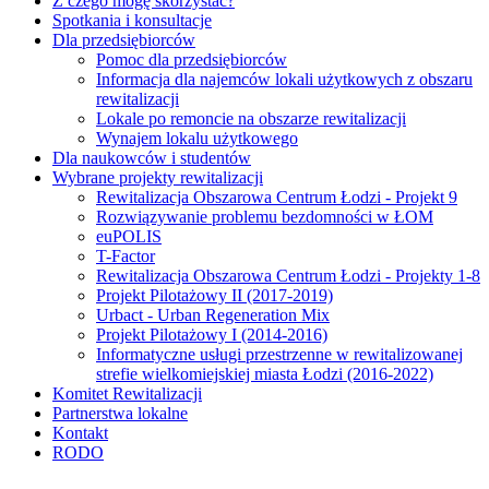
Z czego mogę skorzystać?
Spotkania i konsultacje
Dla przedsiębiorców
Pomoc dla przedsiębiorców
Informacja dla najemców lokali użytkowych z obszaru
rewitalizacji
Lokale po remoncie na obszarze rewitalizacji
Wynajem lokalu użytkowego
Dla naukowców i studentów
Wybrane projekty rewitalizacji
Rewitalizacja Obszarowa Centrum Łodzi - Projekt 9
Rozwiązywanie problemu bezdomności w ŁOM
euPOLIS
T-Factor
Rewitalizacja Obszarowa Centrum Łodzi - Projekty 1-8
Projekt Pilotażowy II (2017-2019)
Urbact - Urban Regeneration Mix
Projekt Pilotażowy I (2014-2016)
Informatyczne usługi przestrzenne w rewitalizowanej
strefie wielkomiejskiej miasta Łodzi (2016-2022)
Komitet Rewitalizacji
Partnerstwa lokalne
Kontakt
RODO