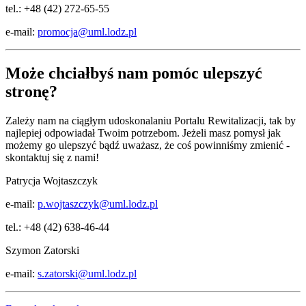
tel.: +48 (42) 272-65-55
e-mail:
promocja@uml.lodz.pl
Może chciałbyś nam pomóc ulepszyć
stronę?
Zależy nam na ciągłym udoskonalaniu Portalu Rewitalizacji, tak by
najlepiej odpowiadał Twoim potrzebom. Jeżeli masz pomysł jak
możemy go ulepszyć bądź uważasz, że coś powinniśmy zmienić -
skontaktuj się z nami!
Patrycja Wojtaszczyk
e-mail:
p.wojtaszczyk@uml.lodz.pl
tel.: +48 (42) 638-46-44
Szymon Zatorski
e-mail:
s.zatorski@uml.lodz.pl