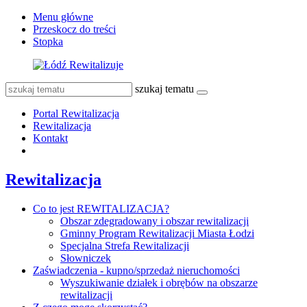
Menu główne
Przeskocz do treści
Stopka
szukaj tematu
Portal Rewitalizacja
Rewitalizacja
Kontakt
Rewitalizacja
Co to jest REWITALIZACJA?
Obszar zdegradowany i obszar rewitalizacji
Gminny Program Rewitalizacji Miasta Łodzi
Specjalna Strefa Rewitalizacji
Słowniczek
Zaświadczenia - kupno/sprzedaż nieruchomości
Wyszukiwanie działek i obrębów na obszarze
rewitalizacji