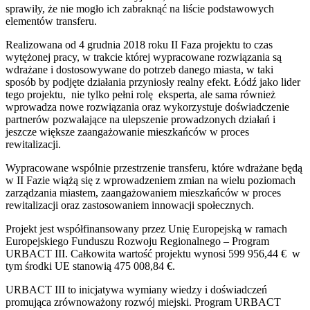
sprawiły, że nie mogło ich zabraknąć na liście podstawowych
elementów transferu.
Realizowana od 4 grudnia 2018 roku II Faza projektu to czas
wytężonej pracy, w trakcie której wypracowane rozwiązania są
wdrażane i dostosowywane do potrzeb danego miasta, w taki
sposób by podjęte działania przyniosły realny efekt. Łódź jako lider
tego projektu, nie tylko pełni rolę eksperta, ale sama również
wprowadza nowe rozwiązania oraz wykorzystuje doświadczenie
partnerów pozwalające na ulepszenie prowadzonych działań i
jeszcze większe zaangażowanie mieszkańców w proces
rewitalizacji.
Wypracowane wspólnie przestrzenie transferu, które wdrażane będą
w II Fazie wiążą się z wprowadzeniem zmian na wielu poziomach
zarządzania miastem, zaangażowaniem mieszkańców w proces
rewitalizacji oraz zastosowaniem innowacji społecznych.
Projekt jest współfinansowany przez Unię Europejską w ramach
Europejskiego Funduszu Rozwoju Regionalnego – Program
URBACT III. Całkowita wartość projektu wynosi 599 956,44 € w
tym środki UE stanowią 475 008,84 €.
URBACT III to inicjatywa wymiany wiedzy i doświadczeń
promująca zrównoważony rozwój miejski. Program URBACT