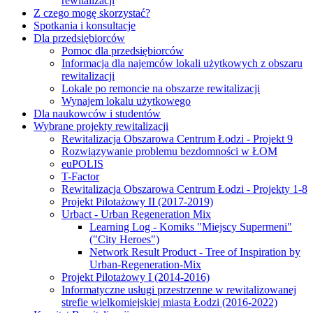
rewitalizacji
Z czego mogę skorzystać?
Spotkania i konsultacje
Dla przedsiębiorców
Pomoc dla przedsiębiorców
Informacja dla najemców lokali użytkowych z obszaru
rewitalizacji
Lokale po remoncie na obszarze rewitalizacji
Wynajem lokalu użytkowego
Dla naukowców i studentów
Wybrane projekty rewitalizacji
Rewitalizacja Obszarowa Centrum Łodzi - Projekt 9
Rozwiązywanie problemu bezdomności w ŁOM
euPOLIS
T-Factor
Rewitalizacja Obszarowa Centrum Łodzi - Projekty 1-8
Projekt Pilotażowy II (2017-2019)
Urbact - Urban Regeneration Mix
Learning Log - Komiks "Miejscy Supermeni"
("City Heroes")
Network Result Product - Tree of Inspiration by
Urban-Regeneration-Mix
Projekt Pilotażowy I (2014-2016)
Informatyczne usługi przestrzenne w rewitalizowanej
strefie wielkomiejskiej miasta Łodzi (2016-2022)