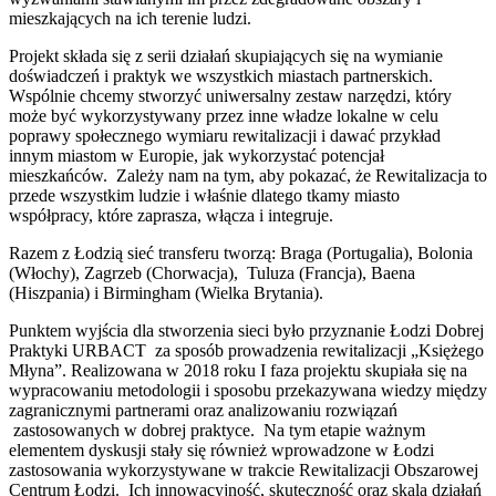
mieszkających na ich terenie ludzi.
Projekt składa się z serii działań skupiających się na wymianie
doświadczeń i praktyk we wszystkich miastach partnerskich.
Wspólnie chcemy stworzyć uniwersalny zestaw narzędzi, który
może być wykorzystywany przez inne władze lokalne w celu
poprawy społecznego wymiaru rewitalizacji i dawać przykład
innym miastom w Europie, jak wykorzystać potencjał
mieszkańców. Zależy nam na tym, aby pokazać, że Rewitalizacja to
przede wszystkim ludzie i właśnie dlatego tkamy miasto
współpracy, które zaprasza, włącza i integruje.
Razem z Łodzią sieć transferu tworzą: Braga (Portugalia), Bolonia
(Włochy), Zagrzeb (Chorwacja), Tuluza (Francja), Baena
(Hiszpania) i Birmingham (Wielka Brytania).
Punktem wyjścia dla stworzenia sieci było przyznanie Łodzi Dobrej
Praktyki URBACT za sposób prowadzenia rewitalizacji „Księżego
Młyna”. Realizowana w 2018 roku I faza projektu skupiała się na
wypracowaniu metodologii i sposobu przekazywana wiedzy między
zagranicznymi partnerami oraz analizowaniu rozwiązań
zastosowanych w dobrej praktyce. Na tym etapie ważnym
elementem dyskusji stały się również wprowadzone w Łodzi
zastosowania wykorzystywane w trakcie Rewitalizacji Obszarowej
Centrum Łodzi. Ich innowacyjność, skuteczność oraz skala działań