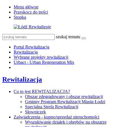
Menu główne
Przeskocz do treści
Stopka
szukaj tematu
Portal Rewitalizacja
Rewitalizacja
Wybrane projekty rewitalizacji
Urbact - Urban Regeneration Mix
Rewitalizacja
Co to jest REWITALIZACJA?
Obszar zdegradowany i obszar rewitalizacji
Gminny Program Rewitalizacji Miasta Łodzi
Specjalna Strefa Rewitalizacji
Słowniczek
Zaświadczenia - kupno/sprzedaż nieruchomości
Wyszukiwanie działek i obrębów na obszarze