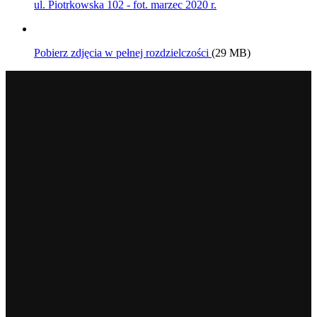
ul. Piotrkowska 102 - fot. marzec 2020 r.
Pobierz zdjęcia w pełnej rozdzielczości
(29 MB)