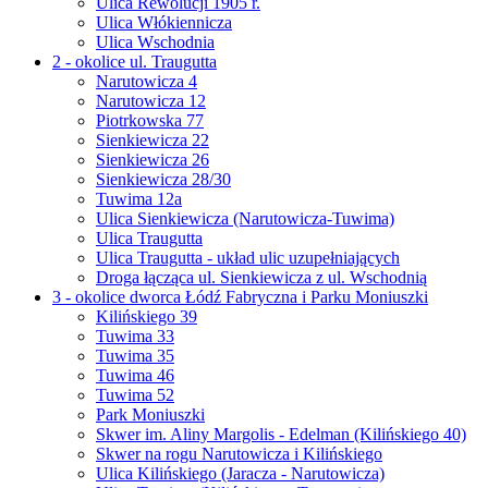
Ulica Rewolucji 1905 r.
Ulica Włókiennicza
Ulica Wschodnia
2 - okolice ul. Traugutta
Narutowicza 4
Narutowicza 12
Piotrkowska 77
Sienkiewicza 22
Sienkiewicza 26
Sienkiewicza 28/30
Tuwima 12a
Ulica Sienkiewicza (Narutowicza-Tuwima)
Ulica Traugutta
Ulica Traugutta - układ ulic uzupełniających
Droga łącząca ul. Sienkiewicza z ul. Wschodnią
3 - okolice dworca Łódź Fabryczna i Parku Moniuszki
Kilińskiego 39
Tuwima 33
Tuwima 35
Tuwima 46
Tuwima 52
Park Moniuszki
Skwer im. Aliny Margolis - Edelman (Kilińskiego 40)
Skwer na rogu Narutowicza i Kilińskiego
Ulica Kilińskiego (Jaracza - Narutowicza)