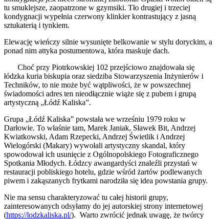
tu smuklejsze, zaopatrzone w gzymsiki. Tło drugiej i trzeciej
kondygnacji wypełnia czerwony klinkier kontrastujący z jasną
sztukaterią i tynkiem.
Elewację wieńczy silnie wysunięte belkowanie w stylu doryckim, a
ponad nim attyka postumentowa, która maskuje dach.
Choć przy Piotrkowskiej 102 przejściowo znajdowała się
łódzka kuria biskupia oraz siedziba Stowarzyszenia Inżynierów i
Techników, to nie może być wątpliwości, że w powszechnej
świadomości adres ten nieodłącznie wiąże się z pubem i grupą
artystyczną „Łódź Kaliska”.
Grupa „Łódź Kaliska” powstała we wrześniu 1979 roku w
Darłowie. To właśnie tam, Marek Janiak, Sławek Bit, Andrzej
Kwiatkowski, Adam Rzepecki, Andrzej Świetlik i Andrzej
Wielogórski (Makary) wywołali artystyczny skandal, który
spowodował ich usunięcie z Ogólnopolskiego Fotograficznego
Spotkania Młodych. Łódzcy awangardyści znaleźli przystań w
restauracji pobliskiego hotelu, gdzie wśród żartów podlewanych
piwem i zakąszanych frytkami narodziła się idea powstania grupy.
Nie ma sensu charakteryzować tu całej historii grupy,
zainteresowanych odsyłamy do jej autorskiej strony internetowej
(
https://lodzkaliska.pl/
). Warto zwrócić jednak uwagę, że twórcy