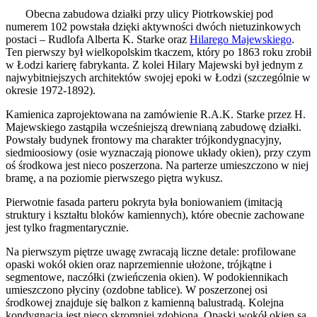
Obecna zabudowa działki przy ulicy Piotrkowskiej pod
numerem 102 powstała dzięki aktywności dwóch nietuzinkowych
postaci – Rudlofa Alberta K. Starke oraz
Hilarego Majewskiego
.
Ten pierwszy był wielkopolskim tkaczem, który po 1863 roku zrobił
w Łodzi karierę fabrykanta. Z kolei Hilary Majewski był jednym z
najwybitniejszych architektów swojej epoki w Łodzi (szczególnie w
okresie 1972-1892).
Kamienica zaprojektowana na zamówienie R.A.K. Starke przez H.
Majewskiego zastąpiła wcześniejszą drewnianą zabudowę działki.
Powstały budynek frontowy ma charakter trójkondygnacyjny,
siedmioosiowy (osie wyznaczają pionowe układy okien), przy czym
oś środkowa jest nieco poszerzona. Na parterze umieszczono w niej
bramę, a na poziomie pierwszego piętra wykusz.
Pierwotnie fasada parteru pokryta była boniowaniem (imitacją
struktury i kształtu bloków kamiennych), które obecnie zachowane
jest tylko fragmentarycznie.
Na pierwszym piętrze uwagę zwracają liczne detale: profilowane
opaski wokół okien oraz naprzemiennie ułożone, trójkątne i
segmentowe, naczółki (zwieńczenia okien). W podokiennikach
umieszczono płyciny (ozdobne tablice). W poszerzonej osi
środkowej znajduje się balkon z kamienną balustradą. Kolejna
kondygnacja jest nieco skromniej zdobiona. Opaski wokół okien są