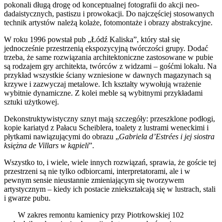
pokonali długą drogę od konceptualnej fotografii do akcji neo-
dadaistycznych, pastiszu i prowokacji. Do najczęściej stosowanych
technik artystów należą kolaże, fotomontaże i obrazy abstrakcyjne.
W roku 1996 powstał pub „Łódź Kaliska”, który stał się
jednocześnie przestrzenią ekspozycyjną twórczości grupy. Dodać
trzeba, że same rozwiązania architektoniczne zastosowane w pubie
są rodzajem gry architekta, twórców z widzami – gośćmi lokalu. Na
przykład wszystkie ściany wzniesione w dawnych magazynach są
krzywe i zazwyczaj metalowe. Ich kształty wywołują wrażenie
wybitnie dynamiczne. Z kolei meble są wybitnymi przykładami
sztuki użytkowej.
Dekonstruktywistyczny sznyt mają szczegóły: przeszklone podłogi,
kopie kariatyd z Pałacu Scheiblera, toalety z lustrami weneckimi i
płytkami nawiązującymi do obrazu „
Gabriela d’Estrées i jej siostra
księżna de Villars w kąpieli
”.
Wszystko to, i wiele, wiele innych rozwiązań, sprawia, że goście tej
przestrzeni są nie tylko odbiorcami, interpretatorami, ale i w
pewnym sensie nieustannie zmieniającym się tworzywem
artystycznym – kiedy ich postacie zniekształcają się w lustrach, stali
i gwarze pubu.
W zakres remontu kamienicy przy Piotrkowskiej 102