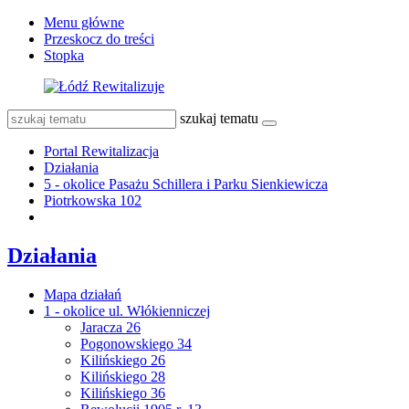
Menu główne
Przeskocz do treści
Stopka
szukaj tematu
Portal Rewitalizacja
Działania
5 - okolice Pasażu Schillera i Parku Sienkiewicza
Piotrkowska 102
Działania
Mapa działań
1 - okolice ul. Włókienniczej
Jaracza 26
Pogonowskiego 34
Kilińskiego 26
Kilińskiego 28
Kilińskiego 36