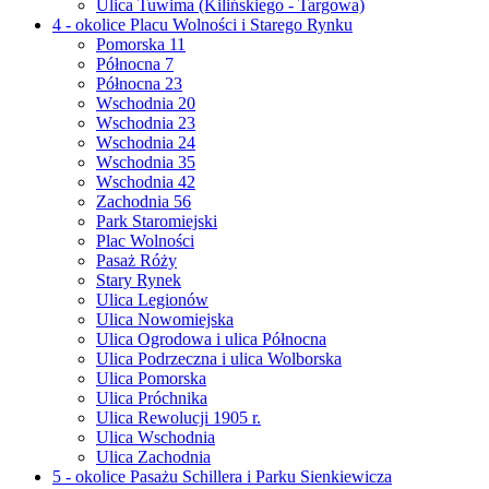
Ulica Tuwima (Kilińskiego - Targowa)
4 - okolice Placu Wolności i Starego Rynku
Pomorska 11
Północna 7
Północna 23
Wschodnia 20
Wschodnia 23
Wschodnia 24
Wschodnia 35
Wschodnia 42
Zachodnia 56
Park Staromiejski
Plac Wolności
Pasaż Róży
Stary Rynek
Ulica Legionów
Ulica Nowomiejska
Ulica Ogrodowa i ulica Północna
Ulica Podrzeczna i ulica Wolborska
Ulica Pomorska
Ulica Próchnika
Ulica Rewolucji 1905 r.
Ulica Wschodnia
Ulica Zachodnia
5 - okolice Pasażu Schillera i Parku Sienkiewicza