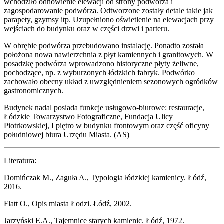
wchodziło odnowienie elewacji od strony podwórza i
zagospodarowanie podwórza. Odtworzone zostały detale takie jak
parapety, gzymsy itp. Uzupełniono oświetlenie na elewacjach przy
wejściach do budynku oraz w części drzwi i parteru.
W obrębie podwórza przebudowano instalację. Ponadto została
położona nowa nawierzchnia z płyt kamiennych i granitowych. W
posadzkę podwórza wprowadzono historyczne płyty żeliwne,
pochodzące, np. z wyburzonych łódzkich fabryk. Podwórko
zachowało obecny układ z uwzględnieniem sezonowych ogródków
gastronomicznych.
Budynek nadal posiada funkcje usługowo-biurowe: restauracje,
Łódzkie Towarzystwo Fotograficzne, Fundacja Ulicy
Piotrkowskiej, I piętro w budynku frontowym oraz część oficyny
południowej biura Urzędu Miasta. (AS)
Literatura:
Domińczak M., Zaguła A., Typologia łódzkiej kamienicy. Łódź,
2016.
Flatt O., Opis miasta Łodzi. Łódź, 2002.
Jarzyński E.A., Tajemnice starych kamienic. Łódź, 1972.