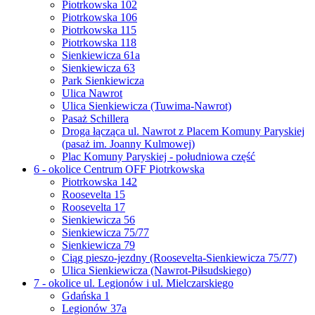
Piotrkowska 102
Piotrkowska 106
Piotrkowska 115
Piotrkowska 118
Sienkiewicza 61a
Sienkiewicza 63
Park Sienkiewicza
Ulica Nawrot
Ulica Sienkiewicza (Tuwima-Nawrot)
Pasaż Schillera
Droga łącząca ul. Nawrot z Placem Komuny Paryskiej
(pasaż im. Joanny Kulmowej)
Plac Komuny Paryskiej - południowa część
6 - okolice Centrum OFF Piotrkowska
Piotrkowska 142
Roosevelta 15
Roosevelta 17
Sienkiewicza 56
Sienkiewicza 75/77
Sienkiewicza 79
Ciąg pieszo-jezdny (Roosevelta-Sienkiewicza 75/77)
Ulica Sienkiewicza (Nawrot-Piłsudskiego)
7 - okolice ul. Legionów i ul. Mielczarskiego
Gdańska 1
Legionów 37a