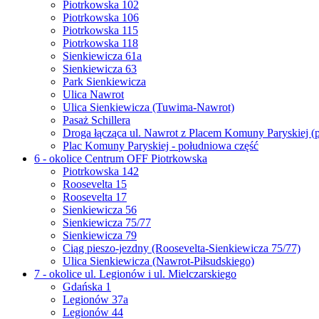
Piotrkowska 102
Piotrkowska 106
Piotrkowska 115
Piotrkowska 118
Sienkiewicza 61a
Sienkiewicza 63
Park Sienkiewicza
Ulica Nawrot
Ulica Sienkiewicza (Tuwima-Nawrot)
Pasaż Schillera
Droga łącząca ul. Nawrot z Placem Komuny Paryskiej (
Plac Komuny Paryskiej - południowa część
6 - okolice Centrum OFF Piotrkowska
Piotrkowska 142
Roosevelta 15
Roosevelta 17
Sienkiewicza 56
Sienkiewicza 75/77
Sienkiewicza 79
Ciąg pieszo-jezdny (Roosevelta-Sienkiewicza 75/77)
Ulica Sienkiewicza (Nawrot-Piłsudskiego)
7 - okolice ul. Legionów i ul. Mielczarskiego
Gdańska 1
Legionów 37a
Legionów 44