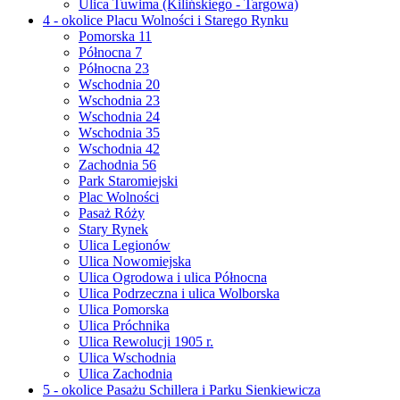
Ulica Tuwima (Kilińskiego - Targowa)
4 - okolice Placu Wolności i Starego Rynku
Pomorska 11
Północna 7
Północna 23
Wschodnia 20
Wschodnia 23
Wschodnia 24
Wschodnia 35
Wschodnia 42
Zachodnia 56
Park Staromiejski
Plac Wolności
Pasaż Róży
Stary Rynek
Ulica Legionów
Ulica Nowomiejska
Ulica Ogrodowa i ulica Północna
Ulica Podrzeczna i ulica Wolborska
Ulica Pomorska
Ulica Próchnika
Ulica Rewolucji 1905 r.
Ulica Wschodnia
Ulica Zachodnia
5 - okolice Pasażu Schillera i Parku Sienkiewicza