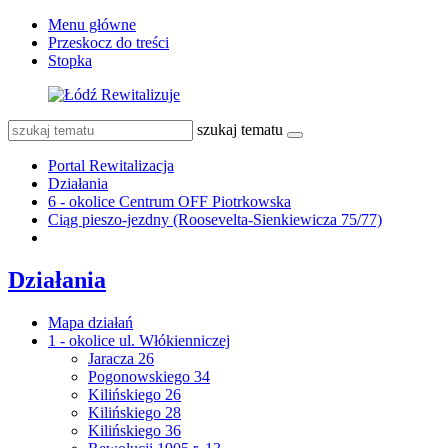
Menu główne
Przeskocz do treści
Stopka
szukaj tematu
Portal Rewitalizacja
Działania
6 - okolice Centrum OFF Piotrkowska
Ciąg pieszo-jezdny (Roosevelta-Sienkiewicza 75/77)
Działania
Mapa działań
1 - okolice ul. Włókienniczej
Jaracza 26
Pogonowskiego 34
Kilińskiego 26
Kilińskiego 28
Kilińskiego 36