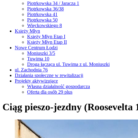
Piotrkowska 34 / Jaracza 1
Piotrkowska 36/38
Piotrkowska 41
Piotrkowska 50
Więckowskiego 8
Księży Młyn
Księży Młyn Etap I
Księży Młyn Etap II
Nowe Centrum Łodzi
Moniuszki 3/5
Tuwima 10
Droga łącząca ul. Tuwima z ul. Moniuszki
ul. Zachodnia 76
Działania społeczne w rewitalizacji
Projekty aktywizujące
Własna działalność gospodarcza
Oferta dla osób 29 plus
Ciąg pieszo-jezdny (Roosevelta 