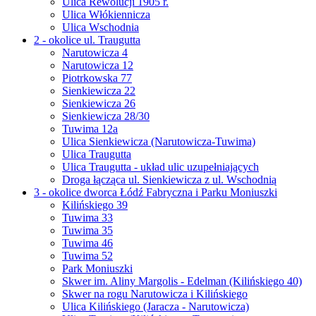
Ulica Rewolucji 1905 r.
Ulica Włókiennicza
Ulica Wschodnia
2 - okolice ul. Traugutta
Narutowicza 4
Narutowicza 12
Piotrkowska 77
Sienkiewicza 22
Sienkiewicza 26
Sienkiewicza 28/30
Tuwima 12a
Ulica Sienkiewicza (Narutowicza-Tuwima)
Ulica Traugutta
Ulica Traugutta - układ ulic uzupełniających
Droga łącząca ul. Sienkiewicza z ul. Wschodnią
3 - okolice dworca Łódź Fabryczna i Parku Moniuszki
Kilińskiego 39
Tuwima 33
Tuwima 35
Tuwima 46
Tuwima 52
Park Moniuszki
Skwer im. Aliny Margolis - Edelman (Kilińskiego 40)
Skwer na rogu Narutowicza i Kilińskiego
Ulica Kilińskiego (Jaracza - Narutowicza)