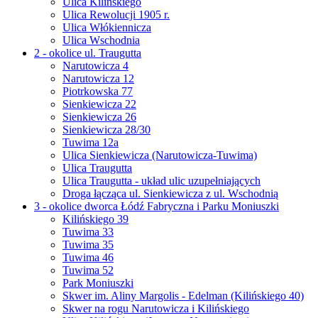
Ulica Kilińskiego
Ulica Rewolucji 1905 r.
Ulica Włókiennicza
Ulica Wschodnia
2 - okolice ul. Traugutta
Narutowicza 4
Narutowicza 12
Piotrkowska 77
Sienkiewicza 22
Sienkiewicza 26
Sienkiewicza 28/30
Tuwima 12a
Ulica Sienkiewicza (Narutowicza-Tuwima)
Ulica Traugutta
Ulica Traugutta - układ ulic uzupełniających
Droga łącząca ul. Sienkiewicza z ul. Wschodnią
3 - okolice dworca Łódź Fabryczna i Parku Moniuszki
Kilińskiego 39
Tuwima 33
Tuwima 35
Tuwima 46
Tuwima 52
Park Moniuszki
Skwer im. Aliny Margolis - Edelman (Kilińskiego 40)
Skwer na rogu Narutowicza i Kilińskiego