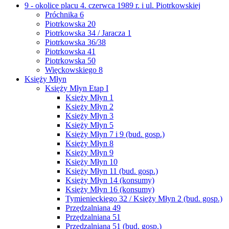
9 - okolice placu 4. czerwca 1989 r. i ul. Piotrkowskiej
Próchnika 6
Piotrkowska 20
Piotrkowska 34 / Jaracza 1
Piotrkowska 36/38
Piotrkowska 41
Piotrkowska 50
Więckowskiego 8
Księży Młyn
Księży Młyn Etap I
Księży Młyn 1
Księży Młyn 2
Księży Młyn 3
Księży Młyn 5
Księży Młyn 7 i 9 (bud. gosp.)
Księży Młyn 8
Księży Młyn 9
Księży Młyn 10
Księży Młyn 11 (bud. gosp.)
Księży Młyn 14 (konsumy)
Księży Młyn 16 (konsumy)
Tymienieckiego 32 / Księży Młyn 2 (bud. gosp.)
Przędzalniana 49
Przędzalniana 51
Przędzalniana 51 (bud. gosp.)