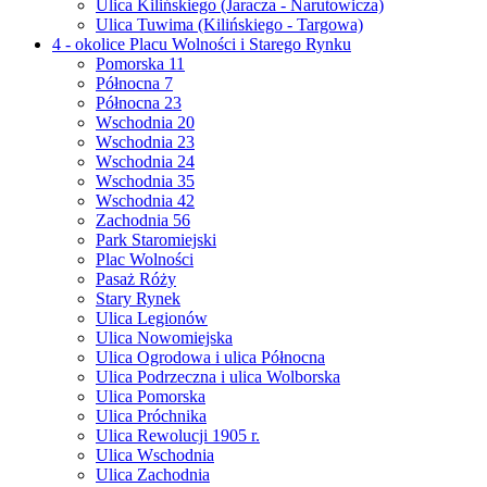
Ulica Kilińskiego (Jaracza - Narutowicza)
Ulica Tuwima (Kilińskiego - Targowa)
4 - okolice Placu Wolności i Starego Rynku
Pomorska 11
Północna 7
Północna 23
Wschodnia 20
Wschodnia 23
Wschodnia 24
Wschodnia 35
Wschodnia 42
Zachodnia 56
Park Staromiejski
Plac Wolności
Pasaż Róży
Stary Rynek
Ulica Legionów
Ulica Nowomiejska
Ulica Ogrodowa i ulica Północna
Ulica Podrzeczna i ulica Wolborska
Ulica Pomorska
Ulica Próchnika
Ulica Rewolucji 1905 r.
Ulica Wschodnia
Ulica Zachodnia