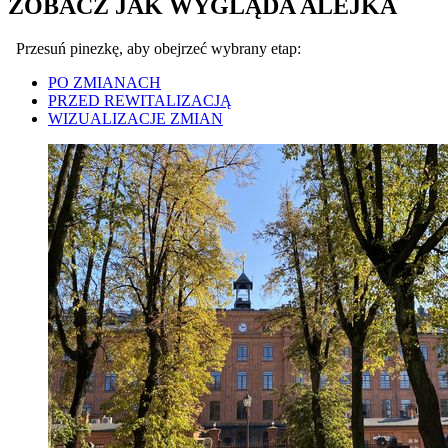
ZOBACZ JAK WYGLĄDA ALEJKA
Przesuń pinezkę, aby obejrzeć wybrany etap:
PO ZMIANACH
PRZED REWITALIZACJĄ
WIZUALIZACJE ZMIAN