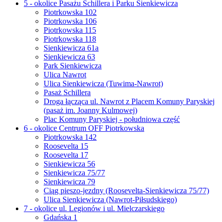
5 - okolice Pasażu Schillera i Parku Sienkiewicza
Piotrkowska 102
Piotrkowska 106
Piotrkowska 115
Piotrkowska 118
Sienkiewicza 61a
Sienkiewicza 63
Park Sienkiewicza
Ulica Nawrot
Ulica Sienkiewicza (Tuwima-Nawrot)
Pasaż Schillera
Droga łącząca ul. Nawrot z Placem Komuny Paryskiej
(pasaż im. Joanny Kulmowej)
Plac Komuny Paryskiej - południowa część
6 - okolice Centrum OFF Piotrkowska
Piotrkowska 142
Roosevelta 15
Roosevelta 17
Sienkiewicza 56
Sienkiewicza 75/77
Sienkiewicza 79
Ciąg pieszo-jezdny (Roosevelta-Sienkiewicza 75/77)
Ulica Sienkiewicza (Nawrot-Piłsudskiego)
7 - okolice ul. Legionów i ul. Mielczarskiego
Gdańska 1