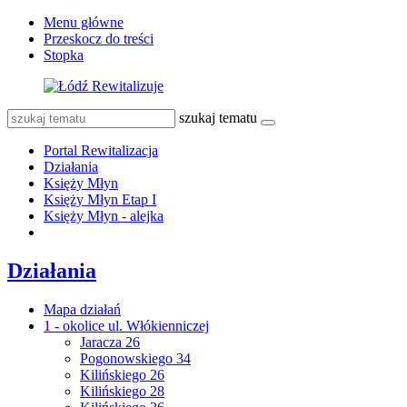
Menu główne
Przeskocz do treści
Stopka
szukaj tematu
Portal Rewitalizacja
Działania
Księży Młyn
Księży Młyn Etap I
Księży Młyn - alejka
Działania
Mapa działań
1 - okolice ul. Włókienniczej
Jaracza 26
Pogonowskiego 34
Kilińskiego 26
Kilińskiego 28