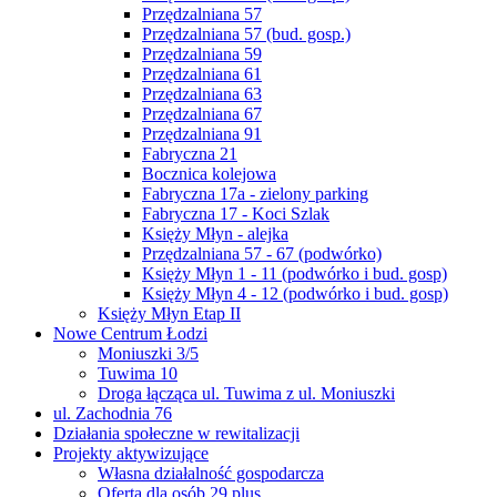
Przędzalniana 57
Przędzalniana 57 (bud. gosp.)
Przędzalniana 59
Przędzalniana 61
Przędzalniana 63
Przędzalniana 67
Przędzalniana 91
Fabryczna 21
Bocznica kolejowa
Fabryczna 17a - zielony parking
Fabryczna 17 - Koci Szlak
Księży Młyn - alejka
Przędzalniana 57 - 67 (podwórko)
Księży Młyn 1 - 11 (podwórko i bud. gosp)
Księży Młyn 4 - 12 (podwórko i bud. gosp)
Księży Młyn Etap II
Nowe Centrum Łodzi
Moniuszki 3/5
Tuwima 10
Droga łącząca ul. Tuwima z ul. Moniuszki
ul. Zachodnia 76
Działania społeczne w rewitalizacji
Projekty aktywizujące
Własna działalność gospodarcza
Oferta dla osób 29 plus