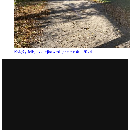
Księży Młyn - alejka - zdjęcie z roku 2024