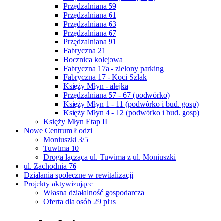
Przędzalniana 59
Przędzalniana 61
Przędzalniana 63
Przędzalniana 67
Przędzalniana 91
Fabryczna 21
Bocznica kolejowa
Fabryczna 17a - zielony parking
Fabryczna 17 - Koci Szlak
Księży Młyn - alejka
Przędzalniana 57 - 67 (podwórko)
Księży Młyn 1 - 11 (podwórko i bud. gosp)
Księży Młyn 4 - 12 (podwórko i bud. gosp)
Księży Młyn Etap II
Nowe Centrum Łodzi
Moniuszki 3/5
Tuwima 10
Droga łącząca ul. Tuwima z ul. Moniuszki
ul. Zachodnia 76
Działania społeczne w rewitalizacji
Projekty aktywizujące
Własna działalność gospodarcza
Oferta dla osób 29 plus