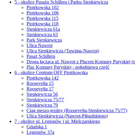
5 - okolice Pasażu Schillera i Parku Sienkiewicza
Piotrkowska 102
Piotrkowska 106
Piotrkowska 115
Piotrkowska 118
Sienkiewicza 61a
Sienkiewicza 63
Park Sienkiewicza
Ulica Nawrot
Ulica Sienkiewicza (Tuwima-Nawrot)
Pasaż Schillera
Droga łącząca ul. Nawrot z Placem Komuny Paryskiej (
Plac Komuny Paryskiej - południowa część
6 - okolice Centrum OFF Piotrkowska
Piotrkowska 142
Roosevelta 15
Roosevelta 17
Sienkiewicza 56
Sienkiewicza 75/77
Sienkiewicza 79
Ciąg pieszo-jezdny (Roosevelta-Sienkiewicza 75/77)
Ulica Sienkiewicza (Nawrot-Piłsudskiego)
7 - okolice ul. Legionów i ul. Mielczarskiego
Gdańska 1
Legionów 37a