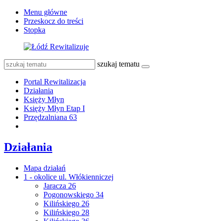
Menu główne
Przeskocz do treści
Stopka
szukaj tematu
Portal Rewitalizacja
Działania
Księży Młyn
Księży Młyn Etap I
Przędzalniana 63
Działania
Mapa działań
1 - okolice ul. Włókienniczej
Jaracza 26
Pogonowskiego 34
Kilińskiego 26
Kilińskiego 28