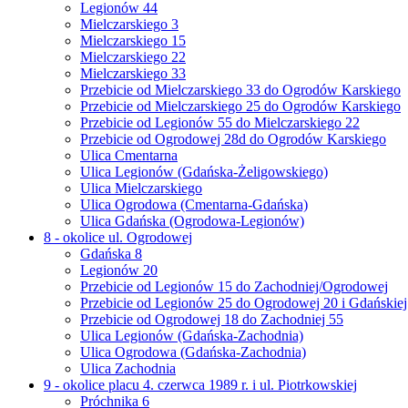
Legionów 44
Mielczarskiego 3
Mielczarskiego 15
Mielczarskiego 22
Mielczarskiego 33
Przebicie od Mielczarskiego 33 do Ogrodów Karskiego
Przebicie od Mielczarskiego 25 do Ogrodów Karskiego
Przebicie od Legionów 55 do Mielczarskiego 22
Przebicie od Ogrodowej 28d do Ogrodów Karskiego
Ulica Cmentarna
Ulica Legionów (Gdańska-Żeligowskiego)
Ulica Mielczarskiego
Ulica Ogrodowa (Cmentarna-Gdańska)
Ulica Gdańska (Ogrodowa-Legionów)
8 - okolice ul. Ogrodowej
Gdańska 8
Legionów 20
Przebicie od Legionów 15 do Zachodniej/Ogrodowej
Przebicie od Legionów 25 do Ogrodowej 20 i Gdańskiej
Przebicie od Ogrodowej 18 do Zachodniej 55
Ulica Legionów (Gdańska-Zachodnia)
Ulica Ogrodowa (Gdańska-Zachodnia)
Ulica Zachodnia
9 - okolice placu 4. czerwca 1989 r. i ul. Piotrkowskiej
Próchnika 6