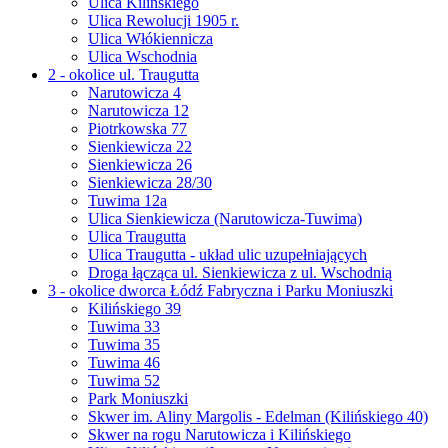
Ulica Kilińskiego
Ulica Rewolucji 1905 r.
Ulica Włókiennicza
Ulica Wschodnia
2 - okolice ul. Traugutta
Narutowicza 4
Narutowicza 12
Piotrkowska 77
Sienkiewicza 22
Sienkiewicza 26
Sienkiewicza 28/30
Tuwima 12a
Ulica Sienkiewicza (Narutowicza-Tuwima)
Ulica Traugutta
Ulica Traugutta - układ ulic uzupełniających
Droga łącząca ul. Sienkiewicza z ul. Wschodnią
3 - okolice dworca Łódź Fabryczna i Parku Moniuszki
Kilińskiego 39
Tuwima 33
Tuwima 35
Tuwima 46
Tuwima 52
Park Moniuszki
Skwer im. Aliny Margolis - Edelman (Kilińskiego 40)
Skwer na rogu Narutowicza i Kilińskiego