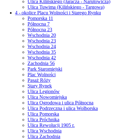
Ulica Kilińskiego (Jaracza - Narutowicza)
Ulica Tuwima (Kilińskiego - Targowa)
4 - okolice Placu Wolności i Starego Rynku
Pomorska 11
Północna 7
Północna 23
Wschodnia 20
Wschodnia 23
Wschodnia 24
Wschodnia 35
Wschodnia 42
Zachodnia 56
Park Staromiejski
Plac Wolności
Pasaż Róży
Stary Rynek
Ulica Legionów
Ulica Nowomiejska
Ulica Ogrodowa i ulica Północna
Ulica Podrzeczna i ulica Wolborska
Ulica Pomorska
Ulica Próchnika
Ulica Rewolucji 1905 r.
Ulica Wschodnia
Ulica Zachodnia