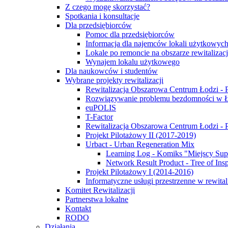
Z czego mogę skorzystać?
Spotkania i konsultacje
Dla przedsiębiorców
Pomoc dla przedsiębiorców
Informacja dla najemców lokali użytkowych 
Lokale po remoncie na obszarze rewitalizacj
Wynajem lokalu użytkowego
Dla naukowców i studentów
Wybrane projekty rewitalizacji
Rewitalizacja Obszarowa Centrum Łodzi - P
Rozwiązywanie problemu bezdomności w
euPOLIS
T-Factor
Rewitalizacja Obszarowa Centrum Łodzi - P
Projekt Pilotażowy II (2017-2019)
Urbact - Urban Regeneration Mix
Learning Log - Komiks "Miejscy Sup
Network Result Product - Tree of Ins
Projekt Pilotażowy I (2014-2016)
Informatyczne usługi przestrzenne w rewital
Komitet Rewitalizacji
Partnerstwa lokalne
Kontakt
RODO
Działania