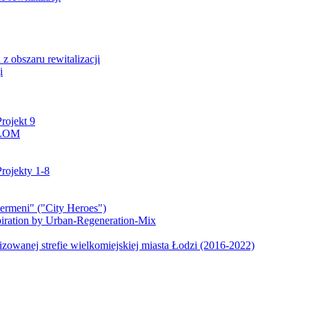
z obszaru rewitalizacji
i
rojekt 9
 ŁOM
rojekty 1-8
ermeni" ("City Heroes")
piration by Urban-Regeneration-Mix
izowanej strefie wielkomiejskiej miasta Łodzi (2016-2022)