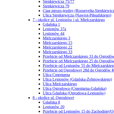
Sienkiewicza 75/77
Sienkiewicza 79
Ciąg pieszo-jezdny (Roosevelta-Sienkiewic
Ulica Sienkiewicza (Nawrot-Piłsudskiego)
7 - okolice ul. Legionów i ul. Mielczarskiego
Gdańska 1
Legionów 37a
Legionów 44
Mielczarskiego 3
Mielczarskiego 15
Mielczarskiego 22
Mielczarskiego 33
Przebicie od Mielczarskiego 33 do Ogrodó
Przebicie od Mielczarskiego 25 do Ogrodó
Przebicie od Legionów 55 do Mielczarskieg
Przebicie od Ogrodowej 28d do Ogrodów K
Ulica Cmentarna
Ulica Legionów (Gdańska-Żeligowskiego)
Ulica Mielczarskiego
Ulica Ogrodowa (Cmentarna-Gdańska)
Ulica Gdańska (Ogrodowa-Legionów)
8 - okolice ul. Ogrodowej
Gdańska 8
Legionów 20
Przebicie od Legionów 15 do Zachodniej/