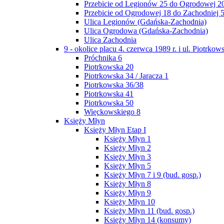
Przebicie od Legionów 25 do Ogrodowej 20
Przebicie od Ogrodowej 18 do Zachodniej 
Ulica Legionów (Gdańska-Zachodnia)
Ulica Ogrodowa (Gdańska-Zachodnia)
Ulica Zachodnia
9 - okolice placu 4. czerwca 1989 r. i ul. Piotrkows
Próchnika 6
Piotrkowska 20
Piotrkowska 34 / Jaracza 1
Piotrkowska 36/38
Piotrkowska 41
Piotrkowska 50
Więckowskiego 8
Księży Młyn
Księży Młyn Etap I
Księży Młyn 1
Księży Młyn 2
Księży Młyn 3
Księży Młyn 5
Księży Młyn 7 i 9 (bud. gosp.)
Księży Młyn 8
Księży Młyn 9
Księży Młyn 10
Księży Młyn 11 (bud. gosp.)
Księży Młyn 14 (konsumy)