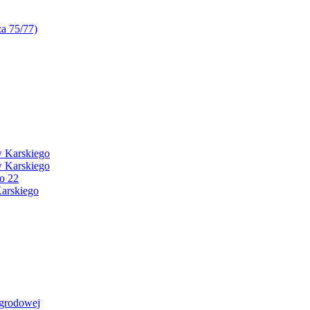
za 75/77)
w Karskiego
w Karskiego
o 22
arskiego
Ogrodowej