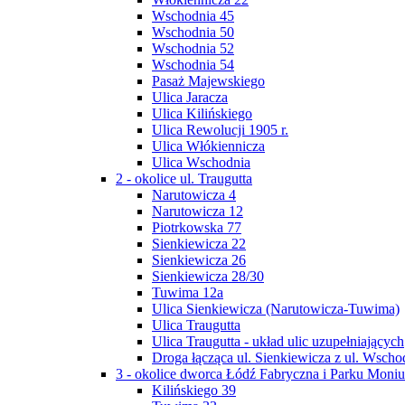
Wschodnia 45
Wschodnia 50
Wschodnia 52
Wschodnia 54
Pasaż Majewskiego
Ulica Jaracza
Ulica Kilińskiego
Ulica Rewolucji 1905 r.
Ulica Włókiennicza
Ulica Wschodnia
2 - okolice ul. Traugutta
Narutowicza 4
Narutowicza 12
Piotrkowska 77
Sienkiewicza 22
Sienkiewicza 26
Sienkiewicza 28/30
Tuwima 12a
Ulica Sienkiewicza (Narutowicza-Tuwima)
Ulica Traugutta
Ulica Traugutta - układ ulic uzupełniających
Droga łącząca ul. Sienkiewicza z ul. Wscho
3 - okolice dworca Łódź Fabryczna i Parku Moniu
Kilińskiego 39