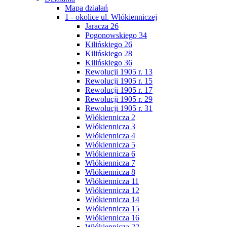
Mapa działań
1 - okolice ul. Włókienniczej
Jaracza 26
Pogonowskiego 34
Kilińskiego 26
Kilińskiego 28
Kilińskiego 36
Rewolucji 1905 r. 13
Rewolucji 1905 r. 15
Rewolucji 1905 r. 17
Rewolucji 1905 r. 29
Rewolucji 1905 r. 31
Włókiennicza 2
Włókiennicza 3
Włókiennicza 4
Włókiennicza 5
Włókiennicza 6
Włókiennicza 7
Włókiennicza 8
Włókiennicza 11
Włókiennicza 12
Włókiennicza 14
Włókiennicza 15
Włókiennicza 16
Włókiennicza 22