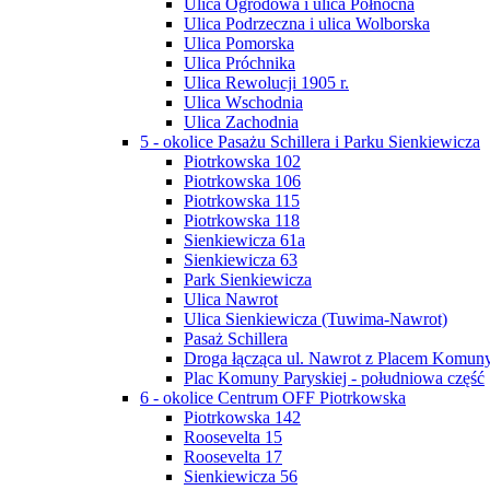
Ulica Ogrodowa i ulica Północna
Ulica Podrzeczna i ulica Wolborska
Ulica Pomorska
Ulica Próchnika
Ulica Rewolucji 1905 r.
Ulica Wschodnia
Ulica Zachodnia
5 - okolice Pasażu Schillera i Parku Sienkiewicza
Piotrkowska 102
Piotrkowska 106
Piotrkowska 115
Piotrkowska 118
Sienkiewicza 61a
Sienkiewicza 63
Park Sienkiewicza
Ulica Nawrot
Ulica Sienkiewicza (Tuwima-Nawrot)
Pasaż Schillera
Droga łącząca ul. Nawrot z Placem Komuny
Plac Komuny Paryskiej - południowa część
6 - okolice Centrum OFF Piotrkowska
Piotrkowska 142
Roosevelta 15
Roosevelta 17
Sienkiewicza 56