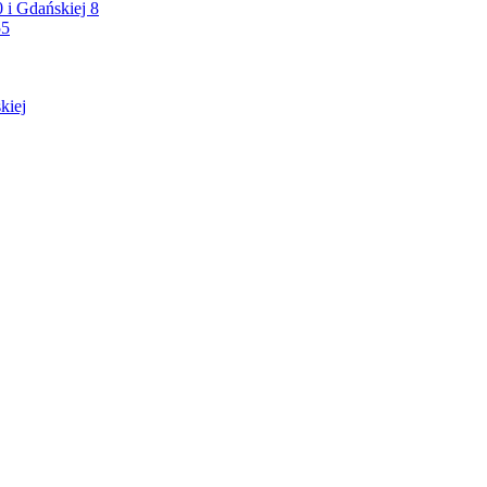
 i Gdańskiej 8
55
kiej