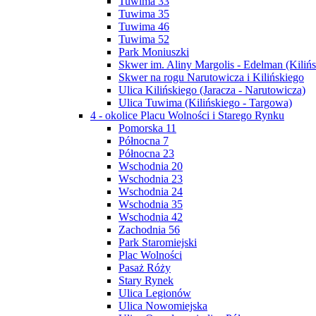
Tuwima 33
Tuwima 35
Tuwima 46
Tuwima 52
Park Moniuszki
Skwer im. Aliny Margolis - Edelman (Kilińs
Skwer na rogu Narutowicza i Kilińskiego
Ulica Kilińskiego (Jaracza - Narutowicza)
Ulica Tuwima (Kilińskiego - Targowa)
4 - okolice Placu Wolności i Starego Rynku
Pomorska 11
Północna 7
Północna 23
Wschodnia 20
Wschodnia 23
Wschodnia 24
Wschodnia 35
Wschodnia 42
Zachodnia 56
Park Staromiejski
Plac Wolności
Pasaż Róży
Stary Rynek
Ulica Legionów
Ulica Nowomiejska