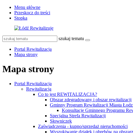
Menu główne
Przeskocz do treści
Stopka
szukaj tematu
Portal Rewitalizacja
Mapa strony
Mapa strony
Portal Rewitalizacja
Rewitalizacja
Co to jest REWITALIZACJA?
Obszar zdegradowany i obszar rewitalizacji
Gminny Program Rewitalizacji Miasta Łodz
Konsultacje Gminnego Programu Rewi
Specjalna Strefa Rewitalizacji
Słowniczek
Zaświadczenia - kupno/sprzedaż nieruchomości
Wyszukiwanie działek i obrębów na obszarze