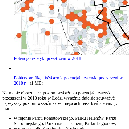
Potencjał estetyki przestrzeni w 2018 r.
Pobierz grafikę "Wskaźnik potencjału estetyki przestrzeni w
2018 r."
(1 MB)
Na mapie obrazującej poziom wskaźnika potencjału estetyki
przestrzeni w 2018 roku w Łodzi wyraźnie daje się zauważyć
najwyższy poziom wskaźnika w miejscach nasadzeń zieleni, tj.
m.in.:
w rejonie Parku Poniatowskiego, Parku Helenów, Parku
Staromiejskiego, Parku nad Jasieniem, Parku Legionów,
wzdłuż osi ulic Kościuszki i Zachodniej,