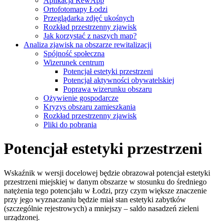
Aplikacja RewApp
Ortofotomapy Łodzi
Przeglądarka zdjęć ukośnych
Rozkład przestrzenny zjawisk
Jak korzystać z naszych map?
Analiza zjawisk na obszarze rewitalizacji
Spójność społeczna
Wizerunek centrum
Potencjał estetyki przestrzeni
Potencjał aktywności obywatelskiej
Poprawa wizerunku obszaru
Ożywienie gospodarcze
Kryzys obszaru zamieszkania
Rozkład przestrzenny zjawisk
Pliki do pobrania
Potencjał estetyki przestrzeni
Wskaźnik w wersji docelowej będzie obrazował potencjał estetyki
przestrzeni miejskiej w danym obszarze w stosunku do średniego
natężenia tego potencjału w Łodzi, przy czym większe znaczenie
przy jego wyznaczaniu będzie miał stan estetyki zabytków
(szczególnie rejestrowych) a mniejszy – saldo nasadzeń zieleni
urządzonej
.