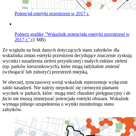
Potencjał estetyki przestrzeni w 2017 r.
Pobierz grafikę "Wskaźnik potencjału estetyki przestrzeni w
2017 r."
(1 MB)
Ze względu na brak danych dotyczących stanu zabytków dla
wskaźnika zmian estetyki przestrzeni decydujące znaczenie zyskują
wycinki i nasadzenia zieleni przyulicznej i małych enklaw zieleni
(np. parków kieszonkowych), które mogą radykalnie zmienić
(wzbogacić lub zubożyć) przestrzeń miejską.
W obecnej, tymczasowej wersji wskaźnik reprezentuje wyłącznie
saldo nasadzeń. Nie należy niepokoić się ciemnymi plamami
wycinek w parkach, które mogą mieć charakter pielęgnacyjny i
de
facto
nie muszą zmniejszać potencjału estetyki obszaru. Wskaźnik
wymaga pilnego uzupełnienia o wyniki monitoringu stanu
zabytków.