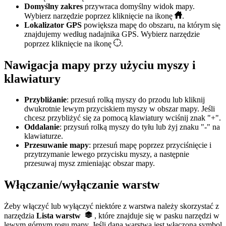
Domyślny zakres
przywraca domyślny widok mapy.
Wybierz narzędzie poprzez kliknięcie na ikonę
.
Lokalizator GPS
powiększa mapę do obszaru, na którym się
znajdujemy według nadajnika GPS. Wybierz narzędzie
poprzez kliknięcie na ikonę
.
Nawigacja mapy przy użyciu myszy i
klawiatury
Przybliżanie
: przesuń rolką myszy do przodu lub kliknij
dwukrotnie lewym przyciskiem myszy w obszar mapy. Jeśli
chcesz przybliżyć się za pomocą klawiatury wciśnij znak "+".
Oddalanie
: przysuń rolką myszy do tyłu lub żyj znaku "-" na
klawiaturze.
Przesuwanie mapy
: przesuń mapę poprzez przyciśnięcie i
przytrzymanie lewego przycisku myszy, a następnie
przesuwaj mysz zmieniając obszar mapy.
Włączanie/wyłączanie warstw
Żeby włączyć lub wyłączyć niektóre z warstwa należy skorzystać z
narzędzia
Lista warstw
, które znajduje się w pasku narzędzi w
lewym górnym rogu mapy. Jeśli dana warstwa jest włączona symbol