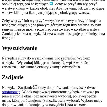
obok niej wygląda następująco
. Żeby włączyć lub wyłączyć
warstwę kliknij w kratkę obok niej. Aby rozwinąć lub zwinąć grupę
warstw kliknij na ikonę znajdującą się obok grupy warstw.
Żeby włączyć lub wyłączyć wszystkie warstwy należy kliknąć na
ikonę znajdującą się w prawym górnym rogu listy warstw. W tym
samym miejscu można rozwinąć oraz zwinąć wszystkie warstwy.
Zamknięcie okna narzędzi Listwa warstw następuje po kliknięciu na
ikonę
.
Wyszukiwanie
Narzędzie służy do wyszukiwania ulic i adresów. Wybierz
narzędzie
Wyszukaj
klikając na ikonę
, wpisz wartość i
zatwierdź. Aby usunąć obiekty kliknij "Wyczyść"
.
Zwijanie
Narzędzie
Zwijanie
służy do porównania obrazów z dwóch
ortofotomap
. Widok najnowszej ortofotomapy będzie zawsze po
prawej stronie okna (bez możliwości wyboru), po lewej będzie
mapa, którą porównujemy (z możliwością wyboru). Wyboru mapy
do porównania dokonujemy w narzędziu
Lista warstw
.