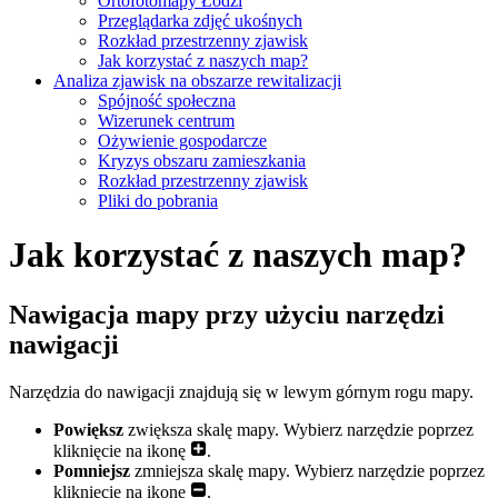
Ortofotomapy Łodzi
Przeglądarka zdjęć ukośnych
Rozkład przestrzenny zjawisk
Jak korzystać z naszych map?
Analiza zjawisk na obszarze rewitalizacji
Spójność społeczna
Wizerunek centrum
Ożywienie gospodarcze
Kryzys obszaru zamieszkania
Rozkład przestrzenny zjawisk
Pliki do pobrania
Jak korzystać z naszych map?
Nawigacja mapy przy użyciu narzędzi
nawigacji
Narzędzia do nawigacji znajdują się w lewym górnym rogu mapy.
Powiększ
zwiększa skalę mapy. Wybierz narzędzie poprzez
kliknięcie na ikonę
.
Pomniejsz
zmniejsza skalę mapy. Wybierz narzędzie poprzez
kliknięcie na ikonę
.