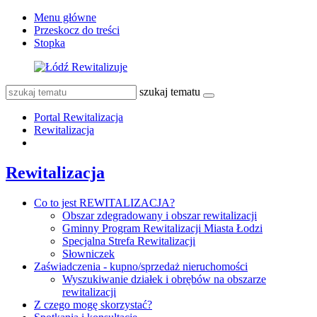
Menu główne
Przeskocz do treści
Stopka
szukaj tematu
Portal Rewitalizacja
Rewitalizacja
Rewitalizacja
Co to jest REWITALIZACJA?
Obszar zdegradowany i obszar rewitalizacji
Gminny Program Rewitalizacji Miasta Łodzi
Specjalna Strefa Rewitalizacji
Słowniczek
Zaświadczenia - kupno/sprzedaż nieruchomości
Wyszukiwanie działek i obrębów na obszarze
rewitalizacji
Z czego mogę skorzystać?