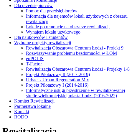
Spotkania i konsultacje
Dla przedsiębiorców
Pomoc dla przedsiębiorców
Informacja dla najemców lokali użytkowych z obszaru
rewitalizacji
Lokale po remoncie na obszarze rewitalizacji
Wynajem lokalu użytkowego
Dla naukowców i studentów
Wybrane projekty rewitalizacji
Rewitalizacja Obszarowa Centrum Łodzi - Projekt 9
Rozwiązywanie problemu bezdomności w ŁOM
euPOLIS
T-Factor
Rewitalizacja Obszarowa Centrum Łodzi - Projekty 1-8
Projekt Pilotażowy II (2017-2019)
Urbact - Urban Regeneration Mix
Projekt Pilotażowy I (2014-2016)
Informatyczne usługi przestrzenne w rewitalizowanej
strefie wielkomiejskiej miasta Łodzi (2016-2022)
Komitet Rewitalizacji
Partnerstwa lokalne
Kontakt
RODO
Rewitalizacja