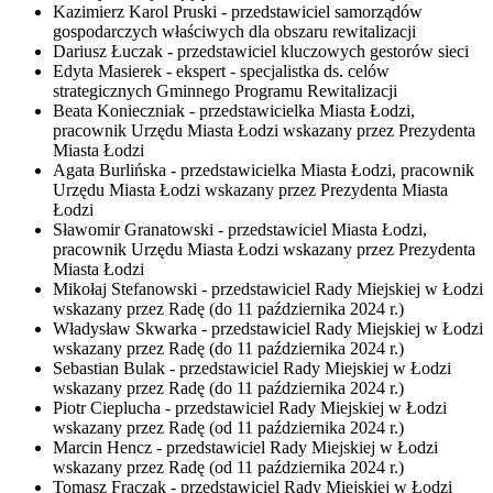
Kazimierz Karol Pruski - przedstawiciel samorządów
gospodarczych właściwych dla obszaru rewitalizacji
Dariusz Łuczak - przedstawiciel kluczowych gestorów sieci
Edyta Masierek - ekspert - specjalistka ds. celów
strategicznych Gminnego Programu Rewitalizacji
Beata Konieczniak - przedstawicielka Miasta Łodzi,
pracownik Urzędu Miasta Łodzi wskazany przez Prezydenta
Miasta Łodzi
Agata Burlińska - przedstawicielka Miasta Łodzi, pracownik
Urzędu Miasta Łodzi wskazany przez Prezydenta Miasta
Łodzi
Sławomir Granatowski - przedstawiciel Miasta Łodzi,
pracownik Urzędu Miasta Łodzi wskazany przez Prezydenta
Miasta Łodzi
Mikołaj Stefanowski - przedstawiciel Rady Miejskiej w Łodzi
wskazany przez Radę (do
11 października 2024
r.)
Władysław Skwarka - przedstawiciel Rady Miejskiej w Łodzi
wskazany przez Radę (do
11 października 2024
r.)
Sebastian Bulak - przedstawiciel Rady Miejskiej w Łodzi
wskazany przez Radę (do
11 października 2024
r.)
Piotr Cieplucha - przedstawiciel Rady Miejskiej w Łodzi
wskazany przez Radę (od
11 października 2024
r.)
Marcin Hencz - przedstawiciel Rady Miejskiej w Łodzi
wskazany przez Radę (od
11 października 2024
r.)
Tomasz Frączak - przedstawiciel Rady Miejskiej w Łodzi