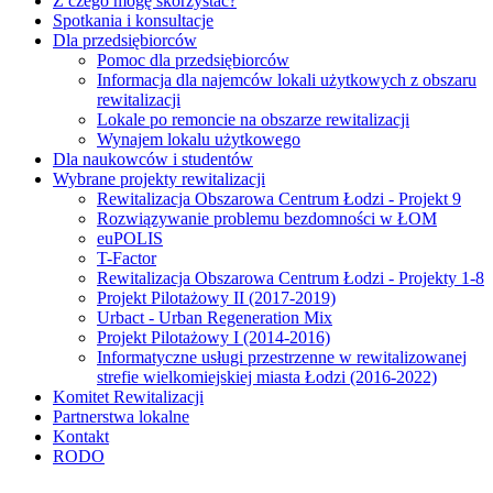
Z czego mogę skorzystać?
Spotkania i konsultacje
Dla przedsiębiorców
Pomoc dla przedsiębiorców
Informacja dla najemców lokali użytkowych z obszaru
rewitalizacji
Lokale po remoncie na obszarze rewitalizacji
Wynajem lokalu użytkowego
Dla naukowców i studentów
Wybrane projekty rewitalizacji
Rewitalizacja Obszarowa Centrum Łodzi - Projekt 9
Rozwiązywanie problemu bezdomności w ŁOM
euPOLIS
T-Factor
Rewitalizacja Obszarowa Centrum Łodzi - Projekty 1-8
Projekt Pilotażowy II (2017-2019)
Urbact - Urban Regeneration Mix
Projekt Pilotażowy I (2014-2016)
Informatyczne usługi przestrzenne w rewitalizowanej
strefie wielkomiejskiej miasta Łodzi (2016-2022)
Komitet Rewitalizacji
Partnerstwa lokalne
Kontakt
RODO