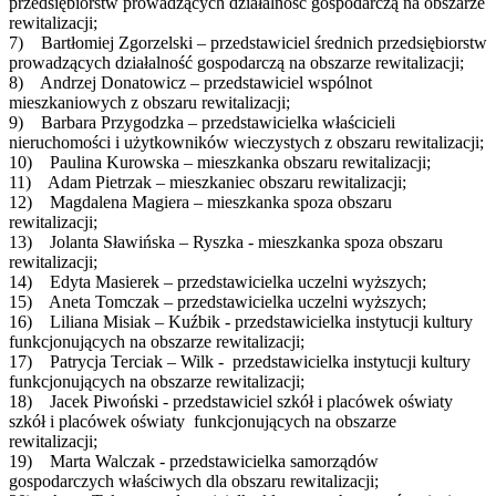
przedsiębiorstw prowadzących działalność gospodarczą na obszarze
rewitalizacji;
7) Bartłomiej Zgorzelski – przedstawiciel średnich przedsiębiorstw
prowadzących działalność gospodarczą na obszarze rewitalizacji;
8) Andrzej Donatowicz – przedstawiciel wspólnot
mieszkaniowych z obszaru rewitalizacji;
9) Barbara Przygodzka – przedstawicielka właścicieli
nieruchomości i użytkowników wieczystych z obszaru rewitalizacji;
10) Paulina Kurowska – mieszkanka obszaru rewitalizacji;
11) Adam Pietrzak – mieszkaniec obszaru rewitalizacji;
12) Magdalena Magiera – mieszkanka spoza obszaru
rewitalizacji;
13) Jolanta Sławińska – Ryszka - mieszkanka spoza obszaru
rewitalizacji;
14) Edyta Masierek – przedstawicielka uczelni wyższych;
15) Aneta Tomczak – przedstawicielka uczelni wyższych;
16) Liliana Misiak – Kuźbik - przedstawicielka instytucji kultury
funkcjonujących na obszarze rewitalizacji;
17) Patrycja Terciak – Wilk - przedstawicielka instytucji kultury
funkcjonujących na obszarze rewitalizacji;
18) Jacek Piwoński - przedstawiciel szkół i placówek oświaty
szkół i placówek oświaty funkcjonujących na obszarze
rewitalizacji;
19) Marta Walczak - przedstawicielka samorządów
gospodarczych właściwych dla obszaru rewitalizacji;