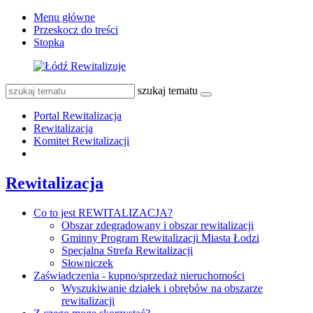
Menu główne
Przeskocz do treści
Stopka
szukaj tematu
Portal Rewitalizacja
Rewitalizacja
Komitet Rewitalizacji
Rewitalizacja
Co to jest REWITALIZACJA?
Obszar zdegradowany i obszar rewitalizacji
Gminny Program Rewitalizacji Miasta Łodzi
Specjalna Strefa Rewitalizacji
Słowniczek
Zaświadczenia - kupno/sprzedaż nieruchomości
Wyszukiwanie działek i obrębów na obszarze
rewitalizacji