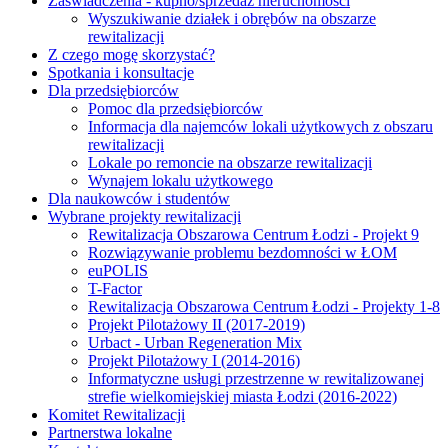
Zaświadczenia - kupno/sprzedaż nieruchomości
Wyszukiwanie działek i obrębów na obszarze
rewitalizacji
Z czego mogę skorzystać?
Spotkania i konsultacje
Dla przedsiębiorców
Pomoc dla przedsiębiorców
Informacja dla najemców lokali użytkowych z obszaru
rewitalizacji
Lokale po remoncie na obszarze rewitalizacji
Wynajem lokalu użytkowego
Dla naukowców i studentów
Wybrane projekty rewitalizacji
Rewitalizacja Obszarowa Centrum Łodzi - Projekt 9
Rozwiązywanie problemu bezdomności w ŁOM
euPOLIS
T-Factor
Rewitalizacja Obszarowa Centrum Łodzi - Projekty 1-8
Projekt Pilotażowy II (2017-2019)
Urbact - Urban Regeneration Mix
Projekt Pilotażowy I (2014-2016)
Informatyczne usługi przestrzenne w rewitalizowanej
strefie wielkomiejskiej miasta Łodzi (2016-2022)
Komitet Rewitalizacji
Partnerstwa lokalne