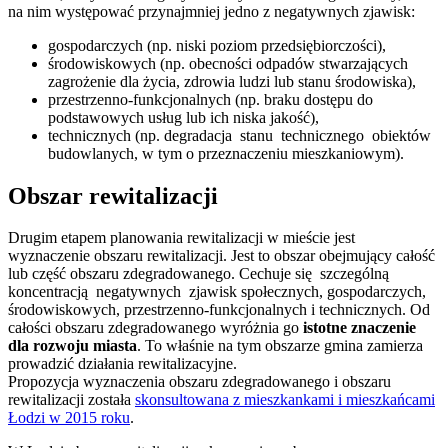
na nim występować przynajmniej jedno z negatywnych zjawisk:
gospodarczych (np. niski poziom przedsiębiorczości),
środowiskowych (np. obecności odpadów stwarzających
zagrożenie dla życia, zdrowia ludzi lub stanu środowiska),
przestrzenno-funkcjonalnych (np. braku dostępu do
podstawowych usług lub ich niska jakość),
technicznych (np. degradacja stanu technicznego obiektów
budowlanych, w tym o przeznaczeniu mieszkaniowym).
Obszar rewitalizacji
Drugim etapem planowania rewitalizacji w mieście jest
wyznaczenie obszaru rewitalizacji. Jest to obszar obejmujący całość
lub część obszaru zdegradowanego. Cechuje się szczególną
koncentracją negatywnych zjawisk społecznych, gospodarczych,
środowiskowych, przestrzenno-funkcjonalnych i technicznych. Od
całości obszaru zdegradowanego wyróżnia go
istotne znaczenie
dla rozwoju miasta
. To właśnie na tym obszarze gmina zamierza
prowadzić działania rewitalizacyjne.
Propozycja wyznaczenia obszaru zdegradowanego i obszaru
rewitalizacji została
skonsultowana z mieszkankami i mieszkańcami
Łodzi w 2015 roku
.