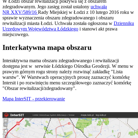
W Łodzi obszar rewitalizacji pokrywa się z obszarem
zdegradowanym. Jego zasięg został ustalony
uchwałą
NR XXV/589/16
Rady Miejskiej w Łodzi z 10 lutego 2016 roku w
sprawie wyznaczenia obszaru zdegradowanego i obszaru
rewitalizacji miasta Łodzi. Uchwała została ogłoszona w
Dzienniku
Urzędowym Województwa Łódzkiego
i stanowi akt prawa
miejscowego.
Interkatywna mapa obszaru
Interaktywna mama obszaru zdegradowanego i rewitalizacji
dostępna jest w serwisie Łódzkiego Ośrodka Geodezji. W menu w
prawym górnym rogu strony należy rozwinąć zakładkę "Lista
warstw". W Warstwach operacyjnych proszę zaznaczyć komórkę
Intersit i po rozwinięciu menu szczegółowego zaznaczyć komórkę
"Obszar rewitalizacji/zdegradowany".
Mapa InterSIT - przekierowanie