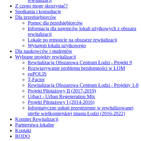
rewitalizacji
Z czego mogę skorzystać?
Spotkania i konsultacje
Dla przedsiębiorców
Pomoc dla przedsiębiorców
Informacja dla najemców lokali użytkowych z obszaru
rewitalizacji
Lokale po remoncie na obszarze rewitalizacji
Wynajem lokalu użytkowego
Dla naukowców i studentów
Wybrane projekty rewitalizacji
Rewitalizacja Obszarowa Centrum Łodzi - Projekt 9
Rozwiązywanie problemu bezdomności w ŁOM
euPOLIS
T-Factor
Rewitalizacja Obszarowa Centrum Łodzi - Projekty 1-8
Projekt Pilotażowy II (2017-2019)
Urbact - Urban Regeneration Mix
Projekt Pilotażowy I (2014-2016)
Informatyczne usługi przestrzenne w rewitalizowanej
strefie wielkomiejskiej miasta Łodzi (2016-2022)
Komitet Rewitalizacji
Partnerstwa lokalne
Kontakt
RODO