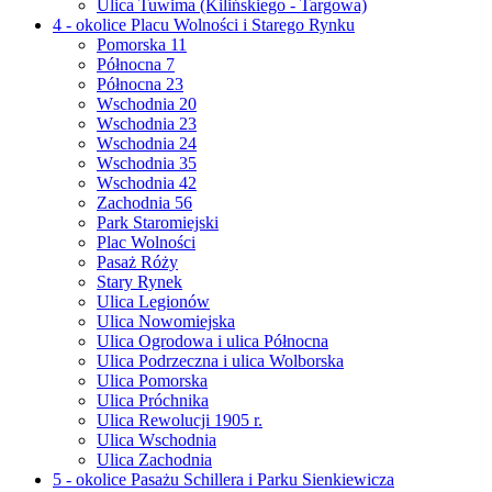
Ulica Tuwima (Kilińskiego - Targowa)
4 - okolice Placu Wolności i Starego Rynku
Pomorska 11
Północna 7
Północna 23
Wschodnia 20
Wschodnia 23
Wschodnia 24
Wschodnia 35
Wschodnia 42
Zachodnia 56
Park Staromiejski
Plac Wolności
Pasaż Róży
Stary Rynek
Ulica Legionów
Ulica Nowomiejska
Ulica Ogrodowa i ulica Północna
Ulica Podrzeczna i ulica Wolborska
Ulica Pomorska
Ulica Próchnika
Ulica Rewolucji 1905 r.
Ulica Wschodnia
Ulica Zachodnia
5 - okolice Pasażu Schillera i Parku Sienkiewicza