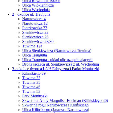
Ulica Rewolucji 1905 r.
Ulica Włókiennicza
Ulica Wschodnia
2 - okolice ul. Traugutta
Narutowicza 4
Narutowicza 12
Piotrkowska 77
Sienkiewicza 22
Sienkiewicza 26
Sienkiewicza 28/30
Tuwima 12a
Ulica Sienkiewicza (Narutowicza-Tuwima)
Ulica Traugutta
Ulica Traugutta - układ ulic uzupełniających
Droga łącząca ul. Sienkiewicza z ul. Wschodnią
3 - okolice dworca Łódź Fabryczna i Parku Moniuszki
Kilińskiego 39
Tuwima 33
Tuwima 35
Tuwima 46
Tuwima 52
Park Moniuszki
Skwer im. Aliny Margolis - Edelman (Kilińskiego 40)
Skwer na rogu Narutowicza i Kilińskiego
Ulica Kilińskiego (Jaracza - Narutowicza)