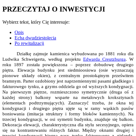
PRZECZYTAJ O INWESTYCJI
Wybierz tekst, który Cię interesuje:
Opis
Echa dwudziestolecia
Po rewitalizacji
Działkę zajmuje kamienica wybudowana po 1881 roku dla
Ludwika Schweigerta, według projektu
Edwarda Creutzburga
. W
roku 1897 została powiększona – poprzez dobudowę drugiego
piętra. Elewacja budynku jest siedmioosiowa (osie wyznaczają
pionowe układy okien), z centralnym prostokątnym prześwitem
bramnym. Parter ozdobiony jest naprzemiennymi pasami gładkiego i
fakturowego tynku, a gzyms oddziela go od wyższych kondygnacji.
Na pierwszym piętrze, rozmieszczono symetrycznie (druga oś z
każdej strony) balkony wsparte na metalowych kroksztynach
(elementach podtrzymujących). Zaznaczyć trzeba, że okna tej
kondygnacji i drugiego piętra ujęte są w ramy wąskich pasów
boniowania (imitacja struktury i formy bloków kamiennych). Na
trzeciej kondygnacji, w osi symetrii budynku, znajduje się balkon.
Dekoracja elewacji, charakterystyczna dla stylu secesyjnego, opiera
się na kontrastowaniu różnych faktur. Między oknami drugiej i
trzeciej kondygnacji biegną pasy tynku fakturowego z girlandą,