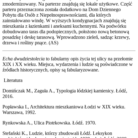
zmodernizowany. Na parterze znajdują się lokale użytkowe. Część
parteru przeznaczona została dodatkowo na Dom Dziennego
Pobytu dla Osób z Niepełnosprawnościami, dla których
zainstalowano windę. W wyższych kondygnacjach znajdują się
mieszkania z łazienkami i aneksami kuchennymi. Na podwórku
dobudowano taras dla podopiecznych, położono nową betonową
posadzkę i deskę tarasową. Wprowadzono zieleń, sadząc krzewy,
drzewa i rośliny pnące. (AS)
Echa dwudziestolecia
to fabularny opis życia tej ulicy na przełomie
XIX i XX wieku. Miejsca, wydarzenia i ludzie są poświadczone w
źródłach historycznych, opisy są fabularyzowane.
Literatura
Domińczak M., Zaguła A., Typologia łódzkiej kamienicy. Łódź,
2016.
Popławska I., Architektura mieszkaniowa Łodzi w XIX wieku.
Warszawa, 1992.
Rynkowska A., Ulica Piotrkowska. Łódź. 1970.
Stefański K., Ludzie, którzy zbudowali Łódź. Leksykon