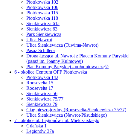
Piotrkowska 102
Piotrkowska 106
Piotrkowska 115
Piotrkowska 118
Sienkiewicza 61a
Sienkiewicza 63
Park Sienkiewicza
Ulica Nawrot
Ulica Sienkiewicza (Tuwima-Nawrot)
Pasaż Schillera
Droga łącząca ul. Nawrot z Placem Komuny Paryskiej
(pasaż im. Joanny Kulmowej)
Plac Komuny Paryskiej - południowa część
6 - okolice Centrum OFF Piotrkowska
Piotrkowska 142
Roosevelta 15
Roosevelta 17
Sienkiewicza 56
Sienkiewicza 75/77
Sienkiewicza 79
Ciąg pieszo-jezdny (Roosevelta-Sienkiewicza 75/77)
Ulica Sienkiewicza (Nawrot-Piłsudskiego)
7 - okolice ul. Legionów i ul. Mielczarskiego
Gdańska 1
Legionów 37a