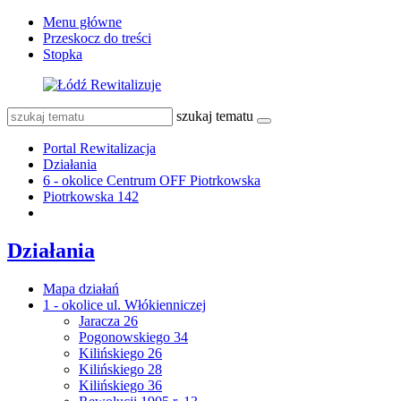
Menu główne
Przeskocz do treści
Stopka
szukaj tematu
Portal Rewitalizacja
Działania
6 - okolice Centrum OFF Piotrkowska
Piotrkowska 142
Działania
Mapa działań
1 - okolice ul. Włókienniczej
Jaracza 26
Pogonowskiego 34
Kilińskiego 26
Kilińskiego 28
Kilińskiego 36