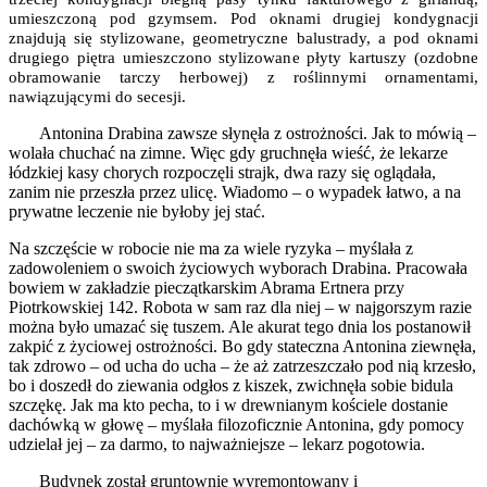
umieszczoną pod gzymsem. Pod oknami drugiej kondygnacji
znajdują się stylizowane, geometryczne balustrady, a pod oknami
drugiego piętra umieszczono stylizowane płyty kartuszy (ozdobne
obramowanie tarczy herbowej) z roślinnymi ornamentami,
nawiązującymi do secesji.
Antonina Drabina zawsze słynęła z ostrożności. Jak to mówią –
wolała chuchać na zimne. Więc gdy gruchnęła wieść, że lekarze
łódzkiej kasy chorych rozpoczęli strajk, dwa razy się oglądała,
zanim nie przeszła przez ulicę. Wiadomo – o wypadek łatwo, a na
prywatne leczenie nie byłoby jej stać.
Na szczęście w robocie nie ma za wiele ryzyka – myślała z
zadowoleniem o swoich życiowych wyborach Drabina. Pracowała
bowiem w zakładzie pieczątkarskim Abrama Ertnera przy
Piotrkowskiej 142. Robota w sam raz dla niej – w najgorszym razie
można było umazać się tuszem. Ale akurat tego dnia los postanowił
zakpić z życiowej ostrożności. Bo gdy stateczna Antonina ziewnęła,
tak zdrowo – od ucha do ucha – że aż zatrzeszczało pod nią krzesło,
bo i doszedł do ziewania odgłos z kiszek, zwichnęła sobie bidula
szczękę. Jak ma kto pecha, to i w drewnianym kościele dostanie
dachówką w głowę – myślała filozoficznie Antonina, gdy pomocy
udzielał jej – za darmo, to najważniejsze – lekarz pogotowia.
Budynek został gruntownie wyremontowany i