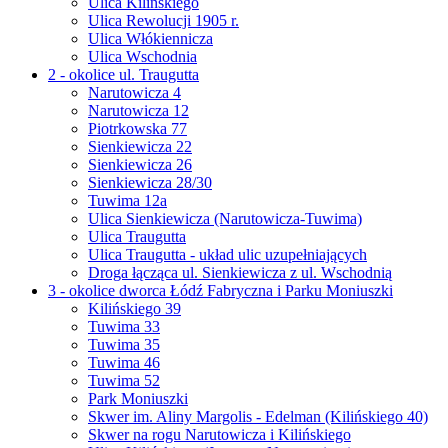
Ulica Kilińskiego
Ulica Rewolucji 1905 r.
Ulica Włókiennicza
Ulica Wschodnia
2 - okolice ul. Traugutta
Narutowicza 4
Narutowicza 12
Piotrkowska 77
Sienkiewicza 22
Sienkiewicza 26
Sienkiewicza 28/30
Tuwima 12a
Ulica Sienkiewicza (Narutowicza-Tuwima)
Ulica Traugutta
Ulica Traugutta - układ ulic uzupełniających
Droga łącząca ul. Sienkiewicza z ul. Wschodnią
3 - okolice dworca Łódź Fabryczna i Parku Moniuszki
Kilińskiego 39
Tuwima 33
Tuwima 35
Tuwima 46
Tuwima 52
Park Moniuszki
Skwer im. Aliny Margolis - Edelman (Kilińskiego 40)
Skwer na rogu Narutowicza i Kilińskiego