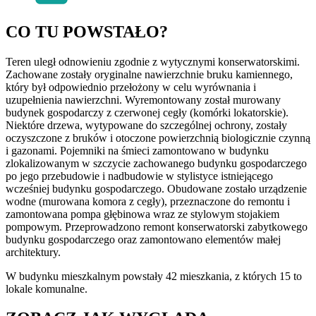
CO TU POWSTAŁO?
Teren uległ odnowieniu zgodnie z wytycznymi konserwatorskimi.
Zachowane zostały oryginalne nawierzchnie bruku kamiennego,
który był odpowiednio przełożony w celu wyrównania i
uzupełnienia nawierzchni. Wyremontowany został murowany
budynek gospodarczy z czerwonej cegły (komórki lokatorskie).
Niektóre drzewa, wytypowane do szczególnej ochrony, zostały
oczyszczone z bruków i otoczone powierzchnią biologicznie czynną
i gazonami. Pojemniki na śmieci zamontowano w budynku
zlokalizowanym w szczycie zachowanego budynku gospodarczego
po jego przebudowie i nadbudowie w stylistyce istniejącego
wcześniej budynku gospodarczego. Obudowane zostało urządzenie
wodne (murowana komora z cegły), przeznaczone do remontu i
zamontowana pompa głębinowa wraz ze stylowym stojakiem
pompowym. Przeprowadzono remont konserwatorski zabytkowego
budynku gospodarczego oraz zamontowano elementów małej
architektury.
W budynku mieszkalnym powstały 42 mieszkania, z których 15 to
lokale komunalne.