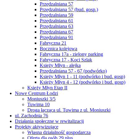
Przędzalniana 57
Przędzalniana 57 (bud. gosp.)
Przędzalniana 59
Przędzalniana 61
Przędzalniana 63
Przędzalniana 67
Przędzalniana 91
Fabryczna 21
Bocznica kolejowa
Fabryczna 17a - zielony parking
Fabryczna 17 - Koci Szlak
Księży Młyn - alejka
Przędzalniana 57 - 67 (podwórko)
Księży Młyn 1 - 11 (podwórko i bud. gosp)
Księży Młyn 4 - 12 (podwórko i bud. gosp)
Księży Młyn Etap II
Nowe Centrum Łodzi
Moniuszki 3/5
Tuwima 10
Droga łącząca ul. Tuwima z ul. Moniuszki
ul. Zachodnia 76
Działania społeczne w rewitalizacji
Projekty aktywizujące
Własna działalność gospodarcza
Oferta dla osób 29 plus