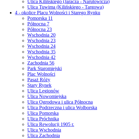
Ulica Kilińskiego (Jaracza - Narutowicza)
Ulica Tuwima (Kilińskiego - Targowa)
4 - okolice Placu Wolności i Starego Rynku
Pomorska 11
Północna 7
Północna 23
Wschodnia 20
Wschodnia 23
Wschodnia 24
Wschodnia 35
Wschodnia 42
Zachodnia 56
Park Staromiejski
Plac Wolności
Pasaż Róży
Stary Rynek
Ulica Legionów
Ulica Nowomiejska
Ulica Ogrodowa i ulica Północna
Ulica Podrzeczna i ulica Wolborska
Ulica Pomorska
Ulica Próchnika
Ulica Rewolucji 1905 r.
Ulica Wschodnia
Ulica Zachodnia