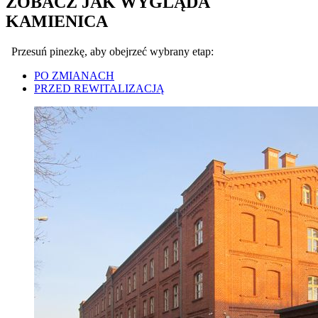
ZOBACZ JAK WYGLĄDA
KAMIENICA
Przesuń pinezkę, aby obejrzeć wybrany etap:
PO ZMIANACH
PRZED REWITALIZACJĄ