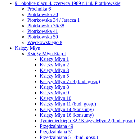
9 - okolice placu 4. czerwca 1989 r. i ul. Piotrkowskiej
Próchnika 6
Piotrkowska 20
Piotrkowska 34 / Jaracza 1
Piotrkowska 36/38
Piotrkowska 41
Piotrkowska 50
Więckowskiego 8
Księży Młyn
Księży Młyn Etap I
Księży Młyn 1
Księży Młyn 2
Księży Młyn 3
Księży Młyn 5
Księży Młyn 7 i 9 (bud. gosp.)
Księży Młyn 8
Księży Młyn 9
Księży Młyn 10
Księży Młyn 11 (bud. gosp.)
Księży Młyn 14 (konsumy)
Księży Młyn 16 (konsumy)
Tymienieckiego 32 / Księży Młyn 2 (bud. gosp.)
Przędzalniana 49
Przędzalniana 51
Przędzalniana 51 (bud. gosp.)