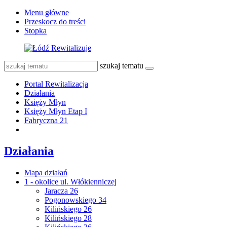
Menu główne
Przeskocz do treści
Stopka
szukaj tematu
Portal Rewitalizacja
Działania
Księży Młyn
Księży Młyn Etap I
Fabryczna 21
Działania
Mapa działań
1 - okolice ul. Włókienniczej
Jaracza 26
Pogonowskiego 34
Kilińskiego 26
Kilińskiego 28