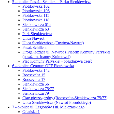
5 - okolice Pasażu Schillera i Parku Sienkiewicza
Piotrkowska 102
Piotrkowska 106
Piotrkowska 115
Piotrkowska 118
Sienkiewicza 61a
Sienkiewicza 63
Park Sienkiewicza
Ulica Nawrot
Ulica Sienkiewicza (Tuwima-Nawrot)
Pasaż Schillera
Droga łącząca ul. Nawrot z Placem Komuny Paryskiej
(pasaż im. Joanny Kulmowej)
Plac Komuny Paryskiej - południowa część
6 - okolice Centrum OFF Piotrkowska
Piotrkowska 142
Roosevelta 15
Roosevelta 17
Sienkiewicza 56
Sienkiewicza 75/77
Sienkiewicza 79
Ciąg pieszo-jezdny (Roosevelta-Sienkiewicza 75/77)
Ulica Sienkiewicza (Nawrot-Piłsudskiego)
7 - okolice ul. Legionów i ul. Mielczarskiego
Gdańska 1