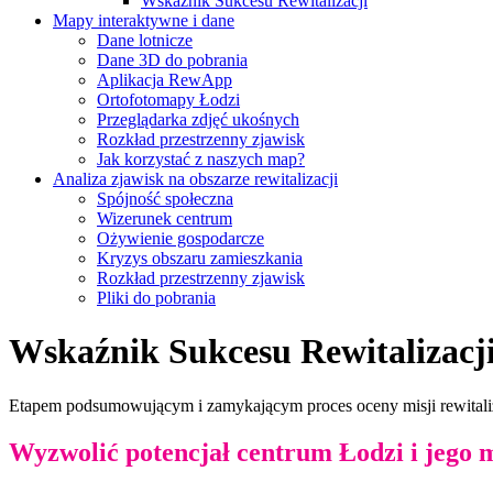
Wskaźnik Sukcesu Rewitalizacji
Mapy interaktywne i dane
Dane lotnicze
Dane 3D do pobrania
Aplikacja RewApp
Ortofotomapy Łodzi
Przeglądarka zdjęć ukośnych
Rozkład przestrzenny zjawisk
Jak korzystać z naszych map?
Analiza zjawisk na obszarze rewitalizacji
Spójność społeczna
Wizerunek centrum
Ożywienie gospodarcze
Kryzys obszaru zamieszkania
Rozkład przestrzenny zjawisk
Pliki do pobrania
Wskaźnik Sukcesu Rewitalizacj
Etapem podsumowującym i zamykającym proces oceny misji rewitalizac
Wyzwolić potencjał centrum Łodzi i jego