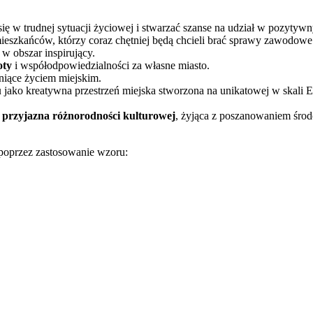
ię w trudnej sytuacji życiowej i stwarzać szanse na udział w pozytywny
eszkańców, którzy coraz chętniej będą chcieli brać sprawy zawodowe
w obszar inspirujący.
oty
i współodpowiedzialności za własne miasto.
niące życiem miejskim.
u
jako kreatywna przestrzeń miejska stworzona na unikatowej w skali 
 przyjazna różnorodności kulturowej
, żyjąca z poszanowaniem środ
poprzez zastosowanie wzoru: