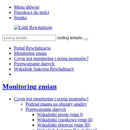
Menu główne
Przeskocz do treści
Stopka
szukaj tematu
Portal Rewitalizacja
Monitoring zmian
Czym jest monitoring i ocena postępów?
Przetwarzanie danych
Wskaźnik Sukcesu Rewitalizacji
Monitoring zmian
Czym jest monitoring i ocena postępów?
Podział miasta na obszary analizy
Przetwarzanie danych
Wskaźniki proste (etap I)
Wskaźniki cząstkowe (etap II)
Wskaźniki zbiorcze (etap III)