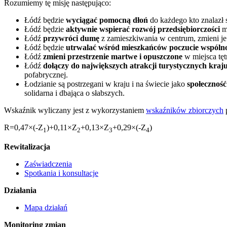
Rozumiemy tę misję następująco:
Łódź będzie
wyciągać pomocną dłoń
do każdego kto znalazł s
Łódź będzie
aktywnie wspierać rozwój przedsiębiorczości
mi
Łódź
przywróci dumę
z zamieszkiwania w centrum, zmieni je 
Łódź będzie
utrwalać wśród mieszkańców poczucie wspóln
Łódź
zmieni przestrzenie martwe i opuszczone
w miejsca tęt
Łódź
dołączy do największych atrakcji turystycznych kraj
pofabrycznej.
Łodzianie są postrzegani w kraju i na świecie jako
społeczność
solidarna i dbająca o słabszych.
Wskaźnik wyliczany jest z wykorzystaniem
wskaźników zbiorczych
R=0,47×(-Z
)+0,11×Z
+0,13×Z
+0,29×(-Z
)
1
2
3
4
Rewitalizacja
Zaświadczenia
Spotkania i konsultacje
Działania
Mapa działań
Monitoring zmian