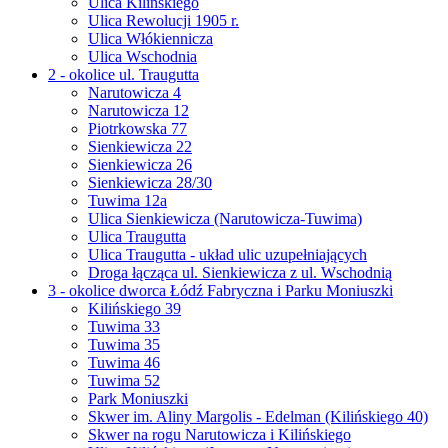
Ulica Kilińskiego
Ulica Rewolucji 1905 r.
Ulica Włókiennicza
Ulica Wschodnia
2 - okolice ul. Traugutta
Narutowicza 4
Narutowicza 12
Piotrkowska 77
Sienkiewicza 22
Sienkiewicza 26
Sienkiewicza 28/30
Tuwima 12a
Ulica Sienkiewicza (Narutowicza-Tuwima)
Ulica Traugutta
Ulica Traugutta - układ ulic uzupełniających
Droga łącząca ul. Sienkiewicza z ul. Wschodnią
3 - okolice dworca Łódź Fabryczna i Parku Moniuszki
Kilińskiego 39
Tuwima 33
Tuwima 35
Tuwima 46
Tuwima 52
Park Moniuszki
Skwer im. Aliny Margolis - Edelman (Kilińskiego 40)
Skwer na rogu Narutowicza i Kilińskiego