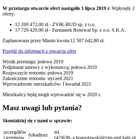
W przetargu otwarcie ofert nastąpiło 1 lipca 2019 r.
Wpłynęły 2
oferty:
12 269 472,00 zł - ZVIK-BUD sp. z o.o.
17 729 429,90 zł - Furmanek Renewal Sp. z o.o. S.K.A.
Zaplanowana przez Miasto kwota:12 507 642,80 zł.
Przejdź do informacji z otwarcia ofert
Wynik przetargu: połowa 2019
Podpisanie umowy z wykonawcą: połowa 2019
Rozpoczęcie remontu: połowa 2019
Zakończenie remontu: styczeń 2021
Wprowadzenie mieszkańców: I kwartał 2021
Mieszkańcy będą mogli wprowadzić się w 2020 r.
Masz uwagi lub pytania?
Skontaktuj się z nami w sprawie:
szczegółów
tel.
Arkadiusz
i terminów
(42)638-
a.boguslawski@zim.uml.lodz.pl