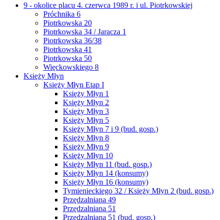
9 - okolice placu 4. czerwca 1989 r. i ul. Piotrkowskiej
Próchnika 6
Piotrkowska 20
Piotrkowska 34 / Jaracza 1
Piotrkowska 36/38
Piotrkowska 41
Piotrkowska 50
Więckowskiego 8
Księży Młyn
Księży Młyn Etap I
Księży Młyn 1
Księży Młyn 2
Księży Młyn 3
Księży Młyn 5
Księży Młyn 7 i 9 (bud. gosp.)
Księży Młyn 8
Księży Młyn 9
Księży Młyn 10
Księży Młyn 11 (bud. gosp.)
Księży Młyn 14 (konsumy)
Księży Młyn 16 (konsumy)
Tymienieckiego 32 / Księży Młyn 2 (bud. gosp.)
Przędzalniana 49
Przędzalniana 51
Przędzalniana 51 (bud. gosp.)