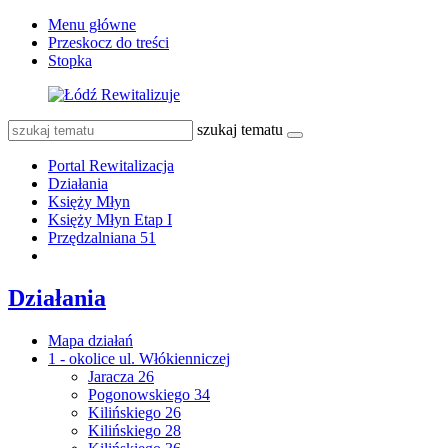
Menu główne
Przeskocz do treści
Stopka
szukaj tematu
Portal Rewitalizacja
Działania
Księży Młyn
Księży Młyn Etap I
Przędzalniana 51
Działania
Mapa działań
1 - okolice ul. Włókienniczej
Jaracza 26
Pogonowskiego 34
Kilińskiego 26
Kilińskiego 28