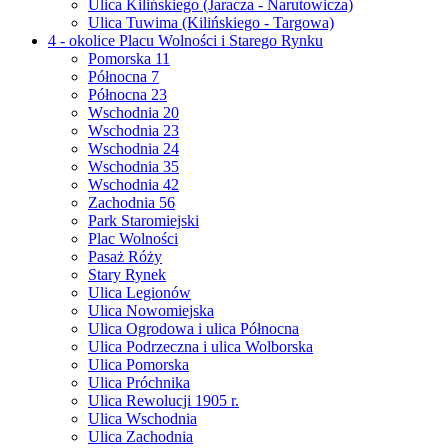
Ulica Kilińskiego (Jaracza - Narutowicza)
Ulica Tuwima (Kilińskiego - Targowa)
4 - okolice Placu Wolności i Starego Rynku
Pomorska 11
Północna 7
Północna 23
Wschodnia 20
Wschodnia 23
Wschodnia 24
Wschodnia 35
Wschodnia 42
Zachodnia 56
Park Staromiejski
Plac Wolności
Pasaż Róży
Stary Rynek
Ulica Legionów
Ulica Nowomiejska
Ulica Ogrodowa i ulica Północna
Ulica Podrzeczna i ulica Wolborska
Ulica Pomorska
Ulica Próchnika
Ulica Rewolucji 1905 r.
Ulica Wschodnia
Ulica Zachodnia