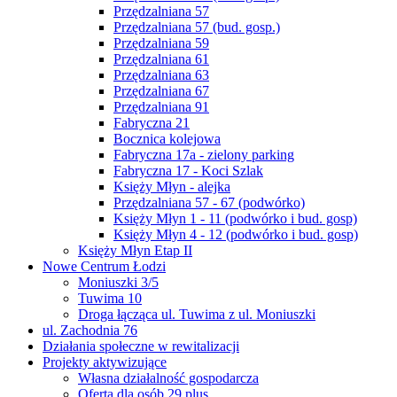
Przędzalniana 57
Przędzalniana 57 (bud. gosp.)
Przędzalniana 59
Przędzalniana 61
Przędzalniana 63
Przędzalniana 67
Przędzalniana 91
Fabryczna 21
Bocznica kolejowa
Fabryczna 17a - zielony parking
Fabryczna 17 - Koci Szlak
Księży Młyn - alejka
Przędzalniana 57 - 67 (podwórko)
Księży Młyn 1 - 11 (podwórko i bud. gosp)
Księży Młyn 4 - 12 (podwórko i bud. gosp)
Księży Młyn Etap II
Nowe Centrum Łodzi
Moniuszki 3/5
Tuwima 10
Droga łącząca ul. Tuwima z ul. Moniuszki
ul. Zachodnia 76
Działania społeczne w rewitalizacji
Projekty aktywizujące
Własna działalność gospodarcza
Oferta dla osób 29 plus