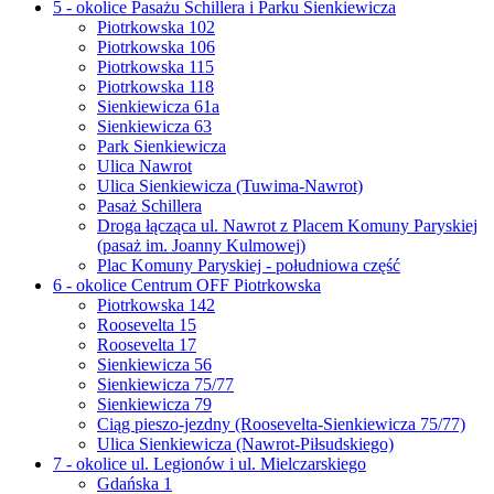
5 - okolice Pasażu Schillera i Parku Sienkiewicza
Piotrkowska 102
Piotrkowska 106
Piotrkowska 115
Piotrkowska 118
Sienkiewicza 61a
Sienkiewicza 63
Park Sienkiewicza
Ulica Nawrot
Ulica Sienkiewicza (Tuwima-Nawrot)
Pasaż Schillera
Droga łącząca ul. Nawrot z Placem Komuny Paryskiej
(pasaż im. Joanny Kulmowej)
Plac Komuny Paryskiej - południowa część
6 - okolice Centrum OFF Piotrkowska
Piotrkowska 142
Roosevelta 15
Roosevelta 17
Sienkiewicza 56
Sienkiewicza 75/77
Sienkiewicza 79
Ciąg pieszo-jezdny (Roosevelta-Sienkiewicza 75/77)
Ulica Sienkiewicza (Nawrot-Piłsudskiego)
7 - okolice ul. Legionów i ul. Mielczarskiego
Gdańska 1