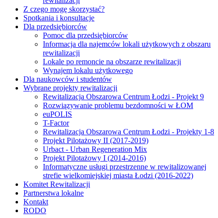
rewitalizacji
Z czego mogę skorzystać?
Spotkania i konsultacje
Dla przedsiębiorców
Pomoc dla przedsiębiorców
Informacja dla najemców lokali użytkowych z obszaru
rewitalizacji
Lokale po remoncie na obszarze rewitalizacji
Wynajem lokalu użytkowego
Dla naukowców i studentów
Wybrane projekty rewitalizacji
Rewitalizacja Obszarowa Centrum Łodzi - Projekt 9
Rozwiązywanie problemu bezdomności w ŁOM
euPOLIS
T-Factor
Rewitalizacja Obszarowa Centrum Łodzi - Projekty 1-8
Projekt Pilotażowy II (2017-2019)
Urbact - Urban Regeneration Mix
Projekt Pilotażowy I (2014-2016)
Informatyczne usługi przestrzenne w rewitalizowanej
strefie wielkomiejskiej miasta Łodzi (2016-2022)
Komitet Rewitalizacji
Partnerstwa lokalne
Kontakt
RODO