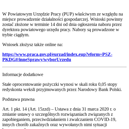
W Powiatowym Urzędzie Pracy (PUP) właściwym ze względu na
miejsce prowadzenie działalności gospodarczej. Wnioski powinny
zostać złożone w terminie 14 dni od dnia ogłoszenia naboru przez
dyrektora powiatowego urzędu pracy. Nabory są prowadzone w
trybie ciągłym.
Wniosek złożysz także online na:
https://www.praca.gov.pl/eurzad/index.eup?eform=PSZ-
PKDG#/inneSprawy/wyborUrzedu
Informacje dodatkowe
Stałe oprocentowanie pożyczki wynosi w skali roku 0,05 stopy
redyskonta weksli przyjmowanych przez Narodowy Bank Polski.
Podstawa prawna
Art. 1 pkt. 14 (Art. 15zzd) – Ustawa z dnia 31 marca 2020 r. o
zmianie ustawy o szczególnych rozwiązaniach związanych z
zapobieganiem, przeciwdziałaniem i zwalczaniem COVID-19,
innych chorób zakaźnych oraz wywołanych nimi sytuacji