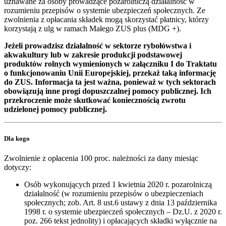
uznawane za osoby prowadzące pozarolniczą działalność w
rozumieniu przepisów o systemie ubezpieczeń społecznych. Ze
zwolnienia z opłacania składek mogą skorzystać płatnicy, którzy
korzystają z ulg w ramach Małego ZUS plus (MDG +).
Jeżeli prowadzisz działalność w sektorze rybołówstwa i
akwakultury lub w zakresie produkcji podstawowej
produktów rolnych wymienionych w załączniku I do Traktatu
o funkcjonowaniu Unii Europejskiej, przekaż taką informację
do ZUS. Informacja ta jest ważna, ponieważ w tych sektorach
obowiązują inne progi dopuszczalnej pomocy publicznej. Ich
przekroczenie może skutkować koniecznością zwrotu
udzielonej pomocy publicznej.
Dla kogo
Zwolnienie z opłacenia 100 proc. należności za dany miesiąc
dotyczy:
Osób wykonujących przed 1 kwietnia 2020 r. pozarolniczą
działalność (w rozumieniu przepisów o ubezpieczeniach
społecznych; zob. Art. 8 ust.6 ustawy z dnia 13 października
1998 r. o systemie ubezpieczeń społecznych – Dz.U. z 2020 r.
poz. 266 tekst jednolity) i opłacających składki wyłącznie na