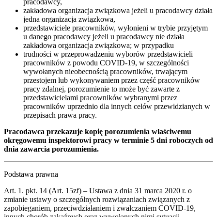
pracodawcy,
zakładowa organizacja związkowa jeżeli u pracodawcy działa
jedna organizacja związkowa,
przedstawiciele pracowników, wyłonieni w trybie przyjętym
u danego pracodawcy jeżeli u pracodawcy nie działa
zakładowa organizacja związkowa; w przypadku
trudności w przeprowadzeniu wyborów przedstawicieli
pracowników z powodu COVID-19, w szczególności
wywołanych nieobecnością pracowników, trwającym
przestojem lub wykonywaniem przez część pracowników
pracy zdalnej, porozumienie to może być zawarte z
przedstawicielami pracowników wybranymi przez
pracowników uprzednio dla innych celów przewidzianych w
przepisach prawa pracy.
Pracodawca przekazuje kopię porozumienia właściwemu
okręgowemu inspektorowi pracy w terminie 5 dni roboczych od
dnia zawarcia porozumienia.
Podstawa prawna
Art. 1. pkt. 14 (Art. 15zf) – Ustawa z dnia 31 marca 2020 r. o
zmianie ustawy o szczególnych rozwiązaniach związanych z
zapobieganiem, przeciwdziałaniem i zwalczaniem COVID-19,
innych chorób zakaźnych oraz wywołanych nimi sytuacji