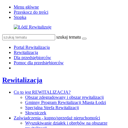
Menu główne
Przeskocz do treści
Stopka
szukaj tematu
Portal Rewitalizacja
Rewitalizacja
Dla przedsiębiorców
Pomoc dla przedsiębiorców
Rewitalizacja
Co to jest REWITALIZACJA?
Obszar zdegradowany i obszar rewitalizacji
Gminny Program Rewitalizacji Miasta Łodzi
Specjalna Strefa Rewitalizacji
Słowniczek
Zaświadczenia - kupno/sprzedaż nieruchomości
Wyszukiwanie działek i obrębów na obszarze