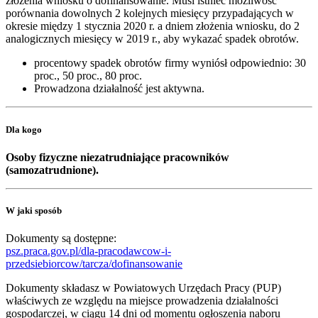
złożenia wniosku o dofinansowanie. Musi istnieć możliwość
porównania dowolnych 2 kolejnych miesięcy przypadających w
okresie między 1 stycznia 2020 r. a dniem złożenia wniosku, do 2
analogicznych miesięcy w 2019 r., aby wykazać spadek obrotów.
procentowy spadek obrotów firmy wyniósł odpowiednio: 30
proc., 50 proc., 80 proc.
Prowadzona działalność jest aktywna.
Dla kogo
Osoby fizyczne niezatrudniające pracowników
(samozatrudnione).
W jaki sposób
Dokumenty są dostępne:
psz.praca.gov.pl/dla-pracodawcow-i-
przedsiebiorcow/tarcza/dofinansowanie
Dokumenty składasz w Powiatowych Urzędach Pracy (PUP)
właściwych ze względu na miejsce prowadzenia działalności
gospodarczej, w ciągu 14 dni od momentu ogłoszenia naboru