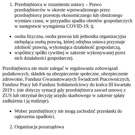
Przedsiębiorca w rozumieniu ustawy – Prawo
przedsiębiorców w okresie wprowadzonego przez
przedsiębiorcę przestoju ekonomicznego lub obniżonego
wymiaru czasu, w przypadku spadku obrotów gospodarczych
w następstwie wystąpienia COVID-19, tj.
osoba fizyczna, osoba prawna lub jednostka organizacyjna
niebędąca osobą prawną, której odrębna ustawa przyznaje
zdolność prawną, wykonująca działalność gospodarczą,
wspólnicy spółki cywilnej w zakresie wykonywanej przez
nich działalności gospodarczej.
Przedsiębiorca nie może zalegać w regulowaniu zobowiązań
podatkowych, składek na ubezpieczenie społeczne, ubezpieczenie
zdrowotne, Fundusz Gwarantowanych Świadczeń Pracowniczych,
Fundusz Pracy lub Fundusz Solidarnościowy do końca III kwartału
2019 r. (nie dotyczy sytuacji gdy przedsiębiorca zawarł umowę z
ZUS lub otrzymał decyzję urzędu skarbowego w zakresie spłaty
zadłużenia i ją realizuje).
Wobec przedsiębiorcy nie mogą zachodzić przesłanki do
ogłoszenia upadłości.
Organizacja pozarządowa