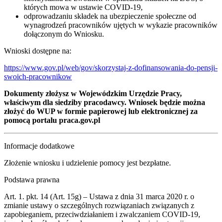
których mowa w ustawie COVID-19,
odprowadzaniu składek na ubezpieczenie społeczne od
wynagrodzeń pracowników ujętych w wykazie pracowników
dołączonym do Wniosku.
Wnioski dostępne na:
https://www.gov.pl/web/gov/skorzystaj-z-dofinansowania-do-pensji-
swoich-pracownikow
Dokumenty złożysz w Wojewódzkim Urzędzie Pracy,
właściwym dla siedziby pracodawcy. Wniosek będzie można
złożyć do WUP w formie papierowej lub elektronicznej za
pomocą portalu praca.gov.pl
Informacje dodatkowe
Złożenie wniosku i udzielenie pomocy jest bezpłatne.
Podstawa prawna
Art. 1. pkt. 14 (Art. 15g) – Ustawa z dnia 31 marca 2020 r. o
zmianie ustawy o szczególnych rozwiązaniach związanych z
zapobieganiem, przeciwdziałaniem i zwalczaniem COVID-19,