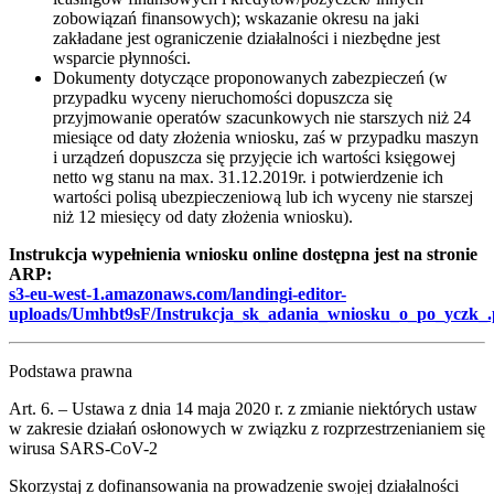
zobowiązań finansowych); wskazanie okresu na jaki
zakładane jest ograniczenie działalności i niezbędne jest
wsparcie płynności.
Dokumenty dotyczące proponowanych zabezpieczeń (w
przypadku wyceny nieruchomości dopuszcza się
przyjmowanie operatów szacunkowych nie starszych niż 24
miesiące od daty złożenia wniosku, zaś w przypadku maszyn
i urządzeń dopuszcza się przyjęcie ich wartości księgowej
netto wg stanu na max. 31.12.2019r. i potwierdzenie ich
wartości polisą ubezpieczeniową lub ich wyceny nie starszej
niż 12 miesięcy od daty złożenia wniosku).
Instrukcja wypełnienia wniosku online dostępna jest na stronie
ARP:
s3-eu-west-1.amazonaws.com/landingi-editor-
uploads/Umhbt9sF/Instrukcja_sk_adania_wniosku_o_po_yczk_.
Podstawa prawna
Art. 6. – Ustawa z dnia 14 maja 2020 r. z zmianie niektórych ustaw
w zakresie działań osłonowych w związku z rozprzestrzenianiem się
wirusa SARS-CoV-2
Skorzystaj z dofinansowania na prowadzenie swojej działalności