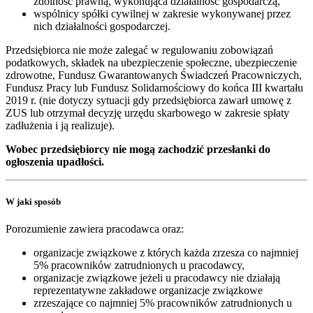
zdolność prawną, wykonująca działalność gospodarczą,
wspólnicy spółki cywilnej w zakresie wykonywanej przez
nich działalności gospodarczej.
Przedsiębiorca nie może zalegać w regulowaniu zobowiązań
podatkowych, składek na ubezpieczenie społeczne, ubezpieczenie
zdrowotne, Fundusz Gwarantowanych Świadczeń Pracowniczych,
Fundusz Pracy lub Fundusz Solidarnościowy do końca III kwartału
2019 r. (nie dotyczy sytuacji gdy przedsiębiorca zawarł umowę z
ZUS lub otrzymał decyzję urzędu skarbowego w zakresie spłaty
zadłużenia i ją realizuje).
Wobec przedsiębiorcy nie mogą zachodzić przesłanki do
ogłoszenia upadłości.
W jaki sposób
Porozumienie zawiera pracodawca oraz:
organizacje związkowe z których każda zrzesza co najmniej
5% pracowników zatrudnionych u pracodawcy,
organizacje związkowe jeżeli u pracodawcy nie działają
reprezentatywne zakładowe organizacje związkowe
zrzeszające co najmniej 5% pracowników zatrudnionych u