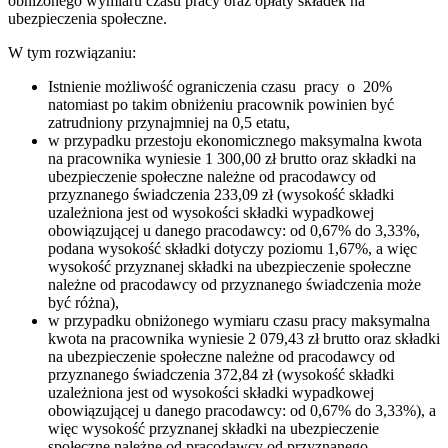
obniżonego wymiaru czasu pracy oraz opłaty składek na
ubezpieczenia społeczne.
W tym rozwiązaniu:
Istnienie możliwość ograniczenia czasu pracy o 20%
natomiast po takim obniżeniu pracownik powinien być
zatrudniony przynajmniej na 0,5 etatu,
w przypadku przestoju ekonomicznego maksymalna kwota
na pracownika wyniesie 1 300,00 zł brutto oraz składki na
ubezpieczenie społeczne należne od pracodawcy od
przyznanego świadczenia 233,09 zł (wysokość składki
uzależniona jest od wysokości składki wypadkowej
obowiązującej u danego pracodawcy: od 0,67% do 3,33%,
podana wysokość składki dotyczy poziomu 1,67%, a więc
wysokość przyznanej składki na ubezpieczenie społeczne
należne od pracodawcy od przyznanego świadczenia może
być różna),
w przypadku obniżonego wymiaru czasu pracy maksymalna
kwota na pracownika wyniesie 2 079,43 zł brutto oraz składki
na ubezpieczenie społeczne należne od pracodawcy od
przyznanego świadczenia 372,84 zł (wysokość składki
uzależniona jest od wysokości składki wypadkowej
obowiązującej u danego pracodawcy: od 0,67% do 3,33%), a
więc wysokość przyznanej składki na ubezpieczenie
społeczne należne od pracodawcy od przyznanego