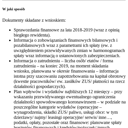
W jaki sposób
Dokumenty składane z wnioskiem:
Sprawozdania finansowe za lata 2018-2019 (wraz z opinią
biegłego rewidenta).
Informacja o zobowiązaniach finansowych bilansowych i
pozabilansowych wraz z parametrami ich spłaty (ew. z
uwzględnieniem przewidywanych zmian w harmonogramach
spłaty wraz informacją o ustanowionych zabezpieczeniach.
Informacja o zatrudnieniu – liczba osób/ etatów / forma
zatrudnienia – na koniec 2019, na moment składania
wniosku, planowana w okresie finansowania – informacja
istotna przy szacowaniu zapotrzebowania na kapitał obrotowy
(kwestie pracowników/ ew. zasiłków ZUS/ płatności na rzecz
działalności gospodarczych).
Plan wpływów i wydatków najbliższych 12 miesięcy – przy
wskazaniu przewidywanego ewentualnego ograniczenia
działalności spowodowanego koronawirusem – w podziale na
poszczególne kategorie wydatków (operacyjne –
wynagrodzenia, składki ZUS/ paliwo, usługi obce: w tym
dzierżawy/ najmy/ leasingi operacyjne/ serwis/ inne…,
podatki, opłaty, pozostałe oraz finansowe: planowane spłaty
leasingów finansowych i kredytów/pożyczek/ innych