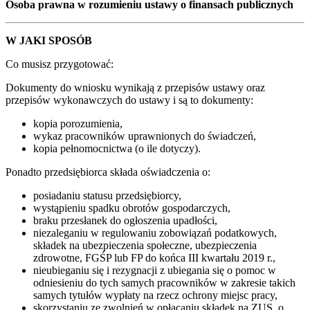
Osoba prawna w rozumieniu ustawy o finansach publicznych
W JAKI SPOSÓB
Co musisz przygotować:
Dokumenty do wniosku wynikają z przepisów ustawy oraz
przepisów wykonawczych do ustawy i są to dokumenty:
kopia porozumienia,
wykaz pracowników uprawnionych do świadczeń,
kopia pełnomocnictwa (o ile dotyczy).
Ponadto przedsiębiorca składa oświadczenia o:
posiadaniu statusu przedsiębiorcy,
wystąpieniu spadku obrotów gospodarczych,
braku przesłanek do ogłoszenia upadłości,
niezaleganiu w regulowaniu zobowiązań podatkowych,
składek na ubezpieczenia społeczne, ubezpieczenia
zdrowotne, FGŚP lub FP do końca III kwartału 2019 r.,
nieubieganiu się i rezygnacji z ubiegania się o pomoc w
odniesieniu do tych samych pracowników w zakresie takich
samych tytułów wypłaty na rzecz ochrony miejsc pracy,
skorzystaniu ze zwolnień w opłacaniu składek na ZUS, o