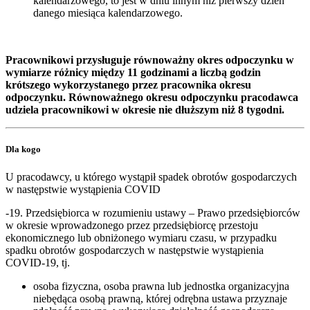
kalendarzowego, to jest w dniu innym niż pierwszy dzień
danego miesiąca kalendarzowego.
Pracownikowi przysługuje równoważny okres odpoczynku w
wymiarze różnicy między 11 godzinami a liczbą godzin
krótszego wykorzystanego przez pracownika okresu
odpoczynku. Równoważnego okresu odpoczynku pracodawca
udziela pracownikowi w okresie nie dłuższym niż 8 tygodni.
Dla kogo
U pracodawcy, u którego wystąpił spadek obrotów gospodarczych
w następstwie wystąpienia COVID
-19. Przedsiębiorca w rozumieniu ustawy – Prawo przedsiębiorców
w okresie wprowadzonego przez przedsiębiorcę przestoju
ekonomicznego lub obniżonego wymiaru czasu, w przypadku
spadku obrotów gospodarczych w następstwie wystąpienia
COVID-19, tj.
osoba fizyczna, osoba prawna lub jednostka organizacyjna
niebędąca osobą prawną, której odrębna ustawa przyznaje