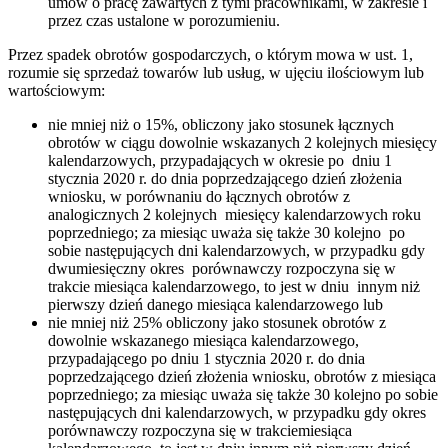
umów o pracę zawartych z tymi pracownikami, w zakresie i
przez czas ustalone w porozumieniu.
Przez spadek obrotów gospodarczych, o którym mowa w ust. 1,
rozumie się sprzedaż towarów lub usług, w ujęciu ilościowym lub
wartościowym:
nie mniej niż o 15%, obliczony jako stosunek łącznych
obrotów w ciągu dowolnie wskazanych 2 kolejnych miesięcy
kalendarzowych, przypadających w okresie po dniu 1
stycznia 2020 r. do dnia poprzedzającego dzień złożenia
wniosku, w porównaniu do łącznych obrotów z
analogicznych 2 kolejnych miesięcy kalendarzowych roku
poprzedniego; za miesiąc uważa się także 30 kolejno po
sobie następujących dni kalendarzowych, w przypadku gdy
dwumiesięczny okres porównawczy rozpoczyna się w
trakcie miesiąca kalendarzowego, to jest w dniu innym niż
pierwszy dzień danego miesiąca kalendarzowego lub
nie mniej niż 25% obliczony jako stosunek obrotów z
dowolnie wskazanego miesiąca kalendarzowego,
przypadającego po dniu 1 stycznia 2020 r. do dnia
poprzedzającego dzień złożenia wniosku, obrotów z miesiąca
poprzedniego; za miesiąc uważa się także 30 kolejno po sobie
następujących dni kalendarzowych, w przypadku gdy okres
porównawczy rozpoczyna się w trakciemiesiąca