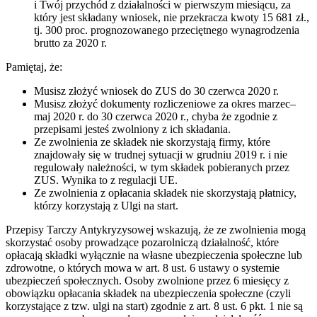
i Twój przychód z działalności w pierwszym miesiącu, za
który jest składany wniosek, nie przekracza kwoty 15 681 zł.,
tj. 300 proc. prognozowanego przeciętnego wynagrodzenia
brutto za 2020 r.
Pamiętaj, że:
Musisz złożyć wniosek do ZUS do 30 czerwca 2020 r.
Musisz złożyć dokumenty rozliczeniowe za okres marzec–
maj 2020 r. do 30 czerwca 2020 r., chyba że zgodnie z
przepisami jesteś zwolniony z ich składania.
Ze zwolnienia ze składek nie skorzystają firmy, które
znajdowały się w trudnej sytuacji w grudniu 2019 r. i nie
regulowały należności, w tym składek pobieranych przez
ZUS. Wynika to z regulacji UE.
Ze zwolnienia z opłacania składek nie skorzystają płatnicy,
którzy korzystają z Ulgi na start.
Przepisy Tarczy Antykryzysowej wskazują, że ze zwolnienia mogą
skorzystać osoby prowadzące pozarolniczą działalność, które
opłacają składki wyłącznie na własne ubezpieczenia społeczne lub
zdrowotne, o których mowa w art. 8 ust. 6 ustawy o systemie
ubezpieczeń społecznych. Osoby zwolnione przez 6 miesięcy z
obowiązku opłacania składek na ubezpieczenia społeczne (czyli
korzystające z tzw. ulgi na start) zgodnie z art. 8 ust. 6 pkt. 1 nie są