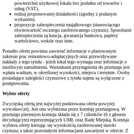
powierzchni użytkowej lokalu bez podatku od towarów i
usług (VAT),
rodzaj proponowanej działalności (zgodny z podanym
wykazem),
propozycje zabezpieczenia majątkowego (stanowiącego
równowartość rocznego zaoferowanego czynszu). Sposobami
zabezpieczenia są kaucja, gwarancja bankowa, papiery
wartościowe, weksle oraz inne.
Ponadto oferta powinna zawierać informacje o planowanym
zakresie prac remontowo-adaptacyjnych oraz przewidywane
nakłady z tego tytułu - jeżeli lokal tego wymaga oraz informacje o
możliwym zatrudnieniu. Warunkami przystąpienia do przetargu jest
wpłata wadium, w określonej wysokości, miejscu i terminie. Osoby
posiadające zaległości czynszowe z tytułu najmu są wyłączone z
postępowania.
Wybór oferty
Zwycięską ofertą jest najwyżej punktowana oferta powyżej
wywoławczej. Jest ona wybierana przez komisję przetargową. W
przetargu pisemnym komisja składa się z 7 członków (6 z głosem
decydującym) reprezentujących UMŁ oraz Radę Miejską. Komisja
wybiera oferty kierując się wysokością zaoferowanej stawki
czynszu; a także pozostałymi informacjami zawartymi w ofercie. Z