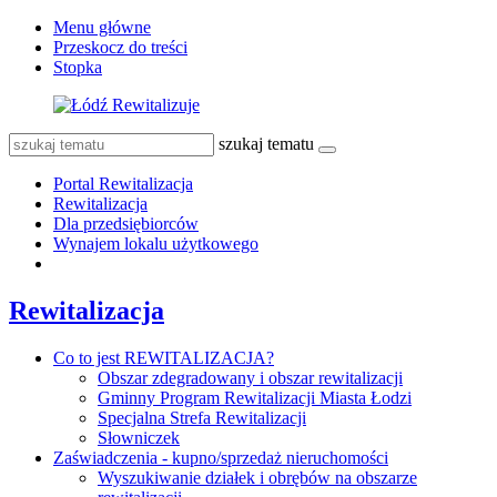
Menu główne
Przeskocz do treści
Stopka
szukaj tematu
Portal Rewitalizacja
Rewitalizacja
Dla przedsiębiorców
Wynajem lokalu użytkowego
Rewitalizacja
Co to jest REWITALIZACJA?
Obszar zdegradowany i obszar rewitalizacji
Gminny Program Rewitalizacji Miasta Łodzi
Specjalna Strefa Rewitalizacji
Słowniczek
Zaświadczenia - kupno/sprzedaż nieruchomości
Wyszukiwanie działek i obrębów na obszarze