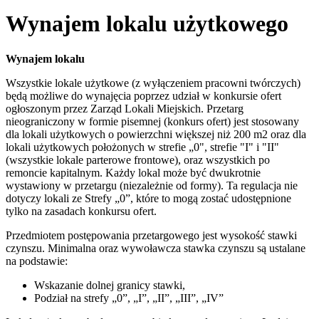
Wynajem lokalu użytkowego
Wynajem lokalu
Wszystkie lokale użytkowe (z wyłączeniem pracowni twórczych)
będą możliwe do wynajęcia poprzez udział w konkursie ofert
ogłoszonym przez Zarząd Lokali Miejskich. Przetarg
nieograniczony w formie pisemnej (konkurs ofert) jest stosowany
dla lokali użytkowych o powierzchni większej niż 200 m2 oraz dla
lokali użytkowych położonych w strefie „0", strefie "I" i "II"
(wszystkie lokale parterowe frontowe), oraz wszystkich po
remoncie kapitalnym. Każdy lokal może być dwukrotnie
wystawiony w przetargu (niezależnie od formy). Ta regulacja nie
dotyczy lokali ze Strefy „0”, które to mogą zostać udostępnione
tylko na zasadach konkursu ofert.
Przedmiotem postępowania przetargowego jest wysokość stawki
czynszu. Minimalna oraz wywoławcza stawka czynszu są ustalane
na podstawie:
Wskazanie dolnej granicy stawki,
Podział na strefy „0”, „I”, „II”, „III”, „IV”