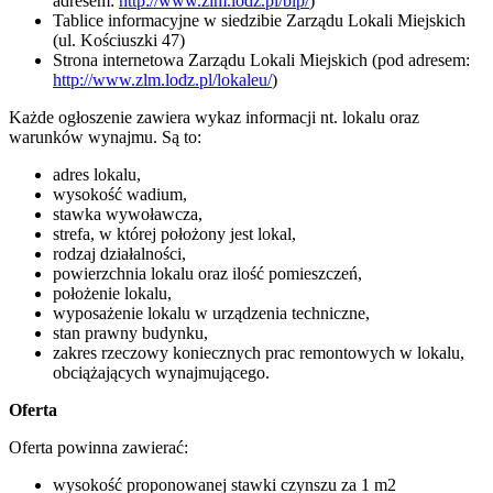
adresem:
http://www.zlm.lodz.pl/bip/
)
Tablice informacyjne w siedzibie Zarządu Lokali Miejskich
(ul. Kościuszki 47)
Strona internetowa Zarządu Lokali Miejskich (pod adresem:
http://www.zlm.lodz.pl/lokaleu/
)
Każde ogłoszenie zawiera wykaz informacji nt. lokalu oraz
warunków wynajmu. Są to:
adres lokalu,
wysokość wadium,
stawka wywoławcza,
strefa, w której położony jest lokal,
rodzaj działalności,
powierzchnia lokalu oraz ilość pomieszczeń,
położenie lokalu,
wyposażenie lokalu w urządzenia techniczne,
stan prawny budynku,
zakres rzeczowy koniecznych prac remontowych w lokalu,
obciążających wynajmującego.
Oferta
Oferta powinna zawierać:
wysokość proponowanej stawki czynszu za 1 m2