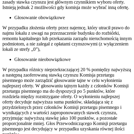
zasady stawka czynszu jest głównym czynnikiem wyboru oferty.
Istnieją jednak 2 możliwości gdy komisja może wybrać inną ofertę.
Głosowanie obowiązkowe
W przypadku złożenia oferty przez najemcę, który utracił prawo do
najmu lokalu z uwagi na przeznaczenie budynku do rozbiórki,
remontu kapitalnego lub przekazania zarządu nieruchomością innym
podmiotom, a nie zalegał z opłatami czynszowymi (z wyłączeniem
lokali ze strefy „0”),
Głosowanie nieobowiązkowe
W przypadku różnicy nieprzekraczającej 20 % pomiędzy najwyższą
a następną zaoferowaną stawką czynszu Komisja przetargu
pisemnego może zarządzić głosowanie tajne w celu wyłonienia
najlepszej oferty. W głosowaniu tajnym każdy z członków Komisji
przetargu pisemnego ma do dyspozycji po 5 punktów, które
rozdziela między rozstrzygane oferty. O wyłonieniu najlepszej
oferty decyduje najwyższa suma punktów, składająca się z
przydzielonych przez członków Komisji przetargu pisemnego i
wynikających z wartości zaproponowanych stawek czynszu,
przyjmując najwyższą stawkę jako 100 punktów, a pozostałe
proporcjonalnie mniej. Głos Przewodniczącego Komisji przetargu
pisemnego jest decydujący w przypadku uzyskania równej ilości