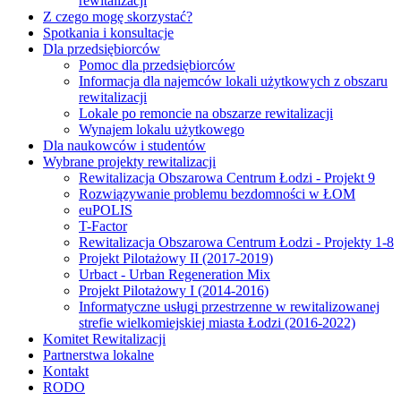
rewitalizacji
Z czego mogę skorzystać?
Spotkania i konsultacje
Dla przedsiębiorców
Pomoc dla przedsiębiorców
Informacja dla najemców lokali użytkowych z obszaru
rewitalizacji
Lokale po remoncie na obszarze rewitalizacji
Wynajem lokalu użytkowego
Dla naukowców i studentów
Wybrane projekty rewitalizacji
Rewitalizacja Obszarowa Centrum Łodzi - Projekt 9
Rozwiązywanie problemu bezdomności w ŁOM
euPOLIS
T-Factor
Rewitalizacja Obszarowa Centrum Łodzi - Projekty 1-8
Projekt Pilotażowy II (2017-2019)
Urbact - Urban Regeneration Mix
Projekt Pilotażowy I (2014-2016)
Informatyczne usługi przestrzenne w rewitalizowanej
strefie wielkomiejskiej miasta Łodzi (2016-2022)
Komitet Rewitalizacji
Partnerstwa lokalne
Kontakt
RODO