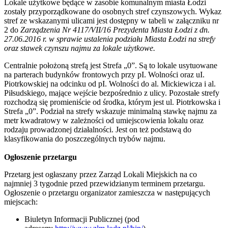
Lokale użytkowe będące w zasobie komunalnym miasta Łodzi
zostały przyporządkowane do osobnych stref czynszowych. Wykaz
stref ze wskazanymi ulicami jest dostępny w tabeli w załączniku nr
2 do
Zarządzenia Nr 4117/VII/16 Prezydenta Miasta Łodzi z dn.
27.06.2016 r. w sprawie ustalenia podziału Miasta Łodzi na strefy
oraz stawek czynszu najmu za lokale użytkowe.
Centralnie położoną strefą jest Strefa „0”. Są to lokale usytuowane
na parterach budynków frontowych przy pI. Wolności oraz uI.
Piotrkowskiej na odcinku od pI. Wolności do al. Mickiewicza i al.
Piłsudskiego, mające wejście bezpośrednio z ulicy. Pozostałe strefy
rozchodzą się promieniście od środka, którym jest ul. Piotrkowska i
Strefa „0”. Podział na strefy wskazuje minimalną stawkę najmu za
metr kwadratowy w zależności od umiejscowienia lokalu oraz
rodzaju prowadzonej działalności. Jest on też podstawą do
klasyfikowania do poszczególnych trybów najmu.
Ogłoszenie przetargu
Przetarg jest ogłaszany przez Zarząd Lokali Miejskich na co
najmniej 3 tygodnie przed przewidzianym terminem przetargu.
Ogłoszenie o przetargu organizator zamieszcza w następujących
miejscach:
Biuletyn Informacji Publicznej (pod