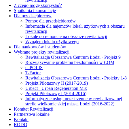
rewitalizacji
Z czego mogę skorzystać?
Spotkania i konsultacje
Dla przedsiębiorców
Pomoc dla przedsiębiorców
Informacja dla najemców lokali użytkowych z obszaru
rewitalizacji
Lokale po remoncie na obszarze rewitalizacji
Wynajem lokalu użytkowego
Dla naukowców i studentów
Wybrane projekty rewitalizacji
Rewitalizacja Obszarowa Centrum Łodzi - Projekt 9
Rozwiązywanie problemu bezdomności w ŁOM
euPOLIS
T-Factor
Rewitalizacja Obszarowa Centrum Łodzi - Projekty 1-8
Projekt Pilotażowy II (2017-2019)
Urbact - Urban Regeneration Mix
Projekt Pilotażowy I (2014-2016)
Informatyczne usługi przestrzenne w rewitalizowanej
strefie wielkomiejskiej miasta Łodzi (2016-2022)
Komitet Rewitalizacji
Partnerstwa lokalne
Kontakt
RODO