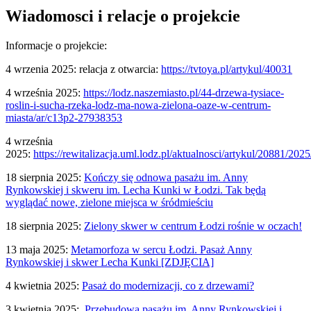
Wiadomosci i relacje o projekcie
Informacje o projekcie:
4 wrzenia 2025: relacja z otwarcia:
https://tvtoya.pl/artykul/40031
4 września 2025:
https://lodz.naszemiasto.pl/44-drzewa-tysiace-
roslin-i-sucha-rzeka-lodz-ma-nowa-zielona-oaze-w-centrum-
miasta/ar/c13p2-27938353
4 września
2025:
https://rewitalizacja.uml.lodz.pl/aktualnosci/artykul/20881/2025
18 sierpnia 2025:
Kończy się odnowa pasażu im. Anny
Rynkowskiej i skweru im. Lecha Kunki w Łodzi. Tak będą
wyglądać nowe, zielone miejsca w śródmieściu
18 sierpnia 2025:
Zielony skwer w centrum Łodzi rośnie w oczach!
13 maja 2025:
Metamorfoza w sercu Łodzi. Pasaż Anny
Rynkowskiej i skwer Lecha Kunki [ZDJĘCIA]
4 kwietnia 2025:
Pasaż do modernizacji, co z drzewami?
3 kwietnia 2025:
Przebudowa pasażu im. Anny Rynkowskiej i