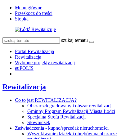
Menu główne
Przeskocz do treści
Stopka
szukaj tematu
Portal Rewitalizacja
Rewitalizacja
Wybrane projekty rewitalizacji
euPOLIS
Rewitalizacja
Co to jest REWITALIZACJA?
Obszar zdegradowany i obszar rewitalizacji
Gminny Program Rewitalizacji Miasta Łodzi
Specjalna Strefa Rewitalizacji
Słowniczek
Zaświadczenia - kupno/sprzedaż nieruchomości
Wyszukiwanie działek i obrębów na obszarze