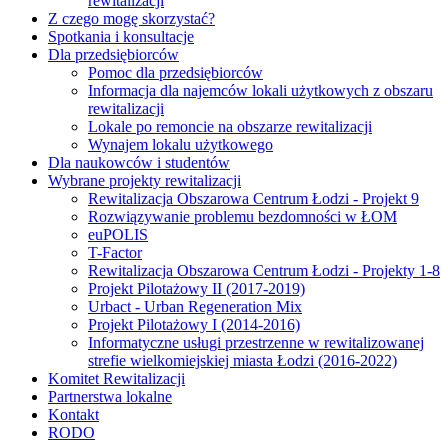
rewitalizacji
Z czego mogę skorzystać?
Spotkania i konsultacje
Dla przedsiębiorców
Pomoc dla przedsiębiorców
Informacja dla najemców lokali użytkowych z obszaru
rewitalizacji
Lokale po remoncie na obszarze rewitalizacji
Wynajem lokalu użytkowego
Dla naukowców i studentów
Wybrane projekty rewitalizacji
Rewitalizacja Obszarowa Centrum Łodzi - Projekt 9
Rozwiązywanie problemu bezdomności w ŁOM
euPOLIS
T-Factor
Rewitalizacja Obszarowa Centrum Łodzi - Projekty 1-8
Projekt Pilotażowy II (2017-2019)
Urbact - Urban Regeneration Mix
Projekt Pilotażowy I (2014-2016)
Informatyczne usługi przestrzenne w rewitalizowanej
strefie wielkomiejskiej miasta Łodzi (2016-2022)
Komitet Rewitalizacji
Partnerstwa lokalne
Kontakt
RODO