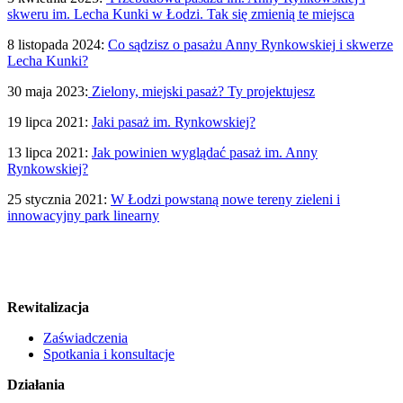
skweru im. Lecha Kunki w Łodzi. Tak się zmienią te miejsca
8 listopada 2024:
Co sądzisz o
pasażu
Anny
Rynkowskiej
i skwerze
Lecha Kunki?
30 maja 2023:
Zielony, miejski
pasaż?
Ty projektujesz
19 lipca 2021:
Jaki
pasaż
im.
Rynkowskiej?
13 lipca 2021:
Jak powinien wyglądać
pasaż
im. Anny
Rynkowskiej?
25 stycznia 2021:
W Łodzi powstaną nowe tereny zieleni i
innowacyjny park linearny
Rewitalizacja
Zaświadczenia
Spotkania i konsultacje
Działania