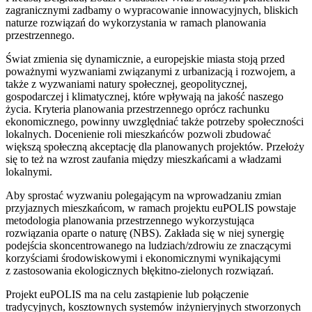
zagranicznymi zadbamy o wypracowanie innowacyjnych, bliskich
naturze rozwiązań do wykorzystania w ramach planowania
przestrzennego.
Świat zmienia się dynamicznie, a europejskie miasta stoją przed
poważnymi wyzwaniami związanymi z urbanizacją i rozwojem, a
także z wyzwaniami natury społecznej, geopolitycznej,
gospodarczej i klimatycznej, które wpływają na jakość naszego
życia. Kryteria planowania przestrzennego oprócz rachunku
ekonomicznego, powinny uwzględniać także potrzeby społeczności
lokalnych. Docenienie roli mieszkańców pozwoli zbudować
większą społeczną akceptację dla planowanych projektów. Przełoży
się to też na wzrost zaufania między mieszkańcami a władzami
lokalnymi.
Aby sprostać wyzwaniu polegającym na wprowadzaniu zmian
przyjaznych mieszkańcom, w ramach projektu euPOLIS powstaje
metodologia planowania przestrzennego wykorzystująca
rozwiązania oparte o naturę (NBS). Zakłada się w niej synergię
podejścia skoncentrowanego na ludziach/zdrowiu ze znaczącymi
korzyściami środowiskowymi i ekonomicznymi wynikającymi
z zastosowania ekologicznych błękitno-zielonych rozwiązań.
Projekt euPOLIS ma na celu zastąpienie lub połączenie
tradycyjnych, kosztownych systemów inżynieryjnych stworzonych