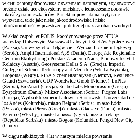
w celu ochrony środowiska z systemami naturalnymi, aby stworzyć
prężnie działające ekosystemy miejskie, a jednocześnie poprawić
jakość życia mieszkańców. Projekt odpowiada na krytyczne
wyzwania, takie jak: niska jakość środowiska i niska
bioróżnorodność w przestrzeni publicznej oraz zasobach wodnych.
W skład zespołu euPOLIS koordynowanego przez NTUA
wchodzą: Uniwersytet Warszawski - Instytut Studiów Społecznych
(Polska), Uniwersytet w Belgradzie - Wydział Inżynierii Lądowej
(Serbia), Amphi International ApS (Dania), Europejskie Regionalne
Centrum Ekohydrologii Polskiej Akademii Nauk, Pionowy Instytut
Rolniczy (Austria), Geosystems Hellas S.A. (Grecja), Imperial
College of Science Technology and Medicine (Wielka Brytania),
Biopolus (Węgry), RISA Sicherheitsanalysen (Niemcy), Resilience
Guard (Szwajcaria), CDP Worldwide Gmbh (Niemcy), EnPlus
(Serbia), BioAssist (Grecja), Sentio Labs Monoprosopi (Grecja),
Byspektrum (Dania), Mikser Association (Serbia), Plegma Labs
(Grecja), Wydział Inżynierii Lądowej i Środowiska Universidad de
los Andes (Kolumbia), miasto Belgrad (Serbia), miasto Łódź
(Polska), miasto Pireus (Grecja), miasto Gladsaxe (Dania), miasto
Palermo (Włochy), miasto Limassol (Cypr), miasto Trebinje
(Republika Serbska), miasto Bogota (Kolumbia), Fengxi New City
(Chiny).
W ciągu najbliższych 4 lat w naszym mieście powstanie