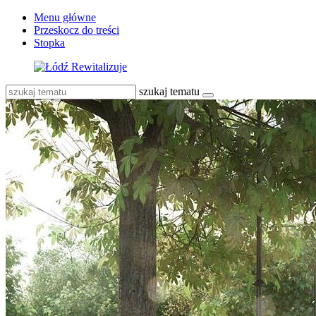
Menu główne
Przeskocz do treści
Stopka
szukaj tematu