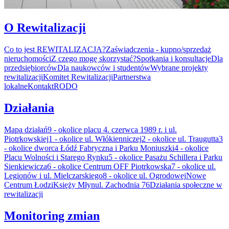
O Rewitalizacji
Co to jest REWITALIZACJA?
Zaświadczenia - kupno/sprzedaż
nieruchomości
Z czego mogę skorzystać?
Spotkania i konsultacje
Dla
przedsiębiorców
Dla naukowców i studentów
Wybrane projekty
rewitalizacji
Komitet Rewitalizacji
Partnerstwa
lokalne
Kontakt
RODO
Działania
Mapa działań
9 - okolice placu 4. czerwca 1989 r. i ul.
Piotrkowskiej
1 - okolice ul. Włókienniczej
2 - okolice ul. Traugutta
3
- okolice dworca Łódź Fabryczna i Parku Moniuszki
4 - okolice
Placu Wolności i Starego Rynku
5 - okolice Pasażu Schillera i Parku
Sienkiewicza
6 - okolice Centrum OFF Piotrkowska
7 - okolice ul.
Legionów i ul. Mielczarskiego
8 - okolice ul. Ogrodowej
Nowe
Centrum Łodzi
Księży Młyn
ul. Zachodnia 76
Działania społeczne w
rewitalizacji
Monitoring zmian