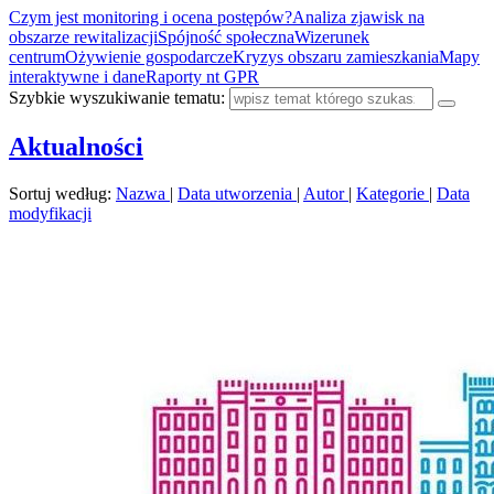
Czym jest monitoring i ocena postępów?
Analiza zjawisk na
obszarze rewitalizacji
Spójność społeczna
Wizerunek
centrum
Ożywienie gospodarcze
Kryzys obszaru zamieszkania
Mapy
interaktywne i dane
Raporty nt GPR
Szybkie wyszukiwanie tematu:
Aktualności
Sortuj według:
Nazwa
|
Data utworzenia
|
Autor
|
Kategorie
|
Data
modyfikacji