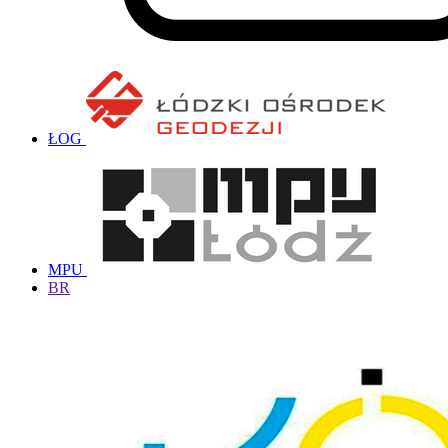
ŁOG
MPU
BR