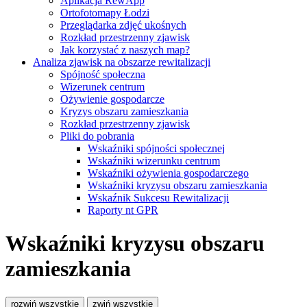
Aplikacja RewApp
Ortofotomapy Łodzi
Przeglądarka zdjęć ukośnych
Rozkład przestrzenny zjawisk
Jak korzystać z naszych map?
Analiza zjawisk na obszarze rewitalizacji
Spójność społeczna
Wizerunek centrum
Ożywienie gospodarcze
Kryzys obszaru zamieszkania
Rozkład przestrzenny zjawisk
Pliki do pobrania
Wskaźniki spójności społecznej
Wskaźniki wizerunku centrum
Wskaźniki ożywienia gospodarczego
Wskaźniki kryzysu obszaru zamieszkania
Wskaźnik Sukcesu Rewitalizacji
Raporty nt GPR
Wskaźniki kryzysu obszaru
zamieszkania
rozwiń wszystkie
zwiń wszystkie