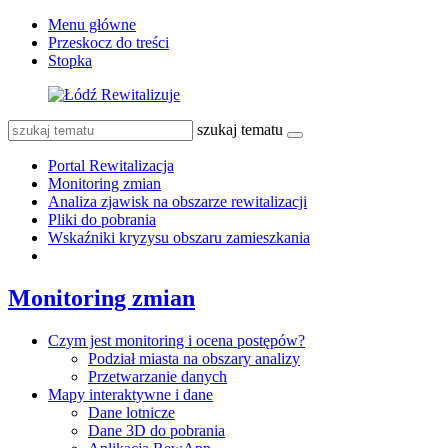
Menu główne
Przeskocz do treści
Stopka
szukaj tematu
Portal Rewitalizacja
Monitoring zmian
Analiza zjawisk na obszarze rewitalizacji
Pliki do pobrania
Wskaźniki kryzysu obszaru zamieszkania
Monitoring zmian
Czym jest monitoring i ocena postępów?
Podział miasta na obszary analizy
Przetwarzanie danych
Mapy interaktywne i dane
Dane lotnicze
Dane 3D do pobrania