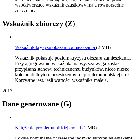
współtworzące wskaźnik cząstkowy mają równorzędne
znaczenie.
Wskaźnik zbiorczy (Z)
Wskaźnik kryzysu obszaru zamieszkania
(2 MB)
Wskaźnik pokazuje poziom kryzysu obszaru zamieszkania.
Przy agregowaniu wskaźnika najwyższa waga została
przypisana stanowi technicznemu budynków, nieco niższe
kolejno deficytom przestrzennym i problemom niskiej emisji.
Korzystne jest, jeśli wartości wskaźnika maleją.
2017
Dane generowane (G)
Natężenie problemu niskiej emisji
(1 MB)
Lokale komunalne ogrzewane indywidualnymi paleniskami